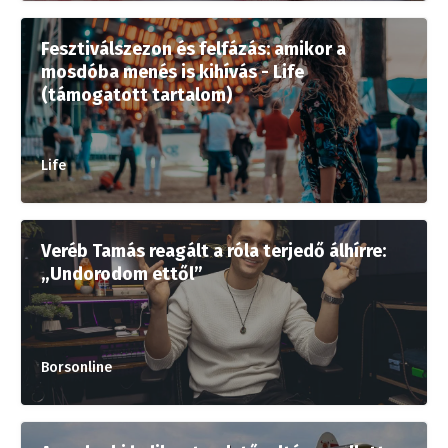
Fesztiválszezon és felfázás: amikor a
mosdóba menés is kihívás - Life
(támogatott tartalom)
Life
Veréb Tamás reagált a róla terjedő álhírre:
„Undorodom ettől”
Borsonline