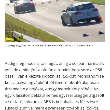
Itt még egyben a pálya és a három köröző autó Zsámbékon
Addig még moderálta magát, amíg a sorban harmadik
volt, de amint jött a rádión elrendelt helycsere az RS6-
ossal, Iván elkezdte üldözni az RS5-öst. Mondanom se
kell, a pályát egyébként jól ismerő oktató alaposan
átrendezte a bójákat, ahogy menekülni próbált. Az
egyik lassítón például nemes egyszerűséggel átgázolt
az oktató, miután az ABS is besokallt, és fékezésre
füstölő gumival ment egyenesen tovább az RS5-ös.