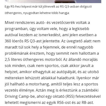
Egy RS-hez képest már túl jólnevelt az RS Q3-asban dolgozó
öthengeres, nyugodtan lehetne több hangja
Mivel rendszeres autó- és vezetőcserék voltak a
programban, úgy voltam vele, hogy a legkisebb
autóval kezdem az ismerkedést, ami jelen esetben a
360 lóerős RS Q3-ast jelentette. Az üvegtető alatt nem
maradt túl sok hely a fejemnek, de ennél nagyobb
problémának éreztem, hogy semmit nem hallottam a
2,5 literes öthengeres motorból. Az állandó morajlás
sok minden, csak nem sportos, csak akkor javult a
helyzet, amikor elhagytuk az autópályát, és az utolsó
métereken lehúzott ablakkal haladtunk. Ilyenkor már
jól hallható a motorhang, amitől teljes lesz a sportos
vezetés élménye. Aztán meg is érkeztünk a zsámbéki
Driving Camp-be, ahol egy oktató (RS5) felvezetésével
lehetett megismerni az egyik RS6-ost és az R8-ast.