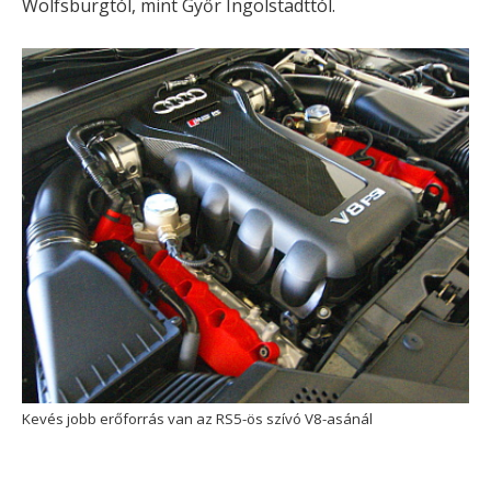
Wolfsburgtól, mint Győr Ingolstadttól.
Kevés jobb erőforrás van az RS5-ös szívó V8-asánál