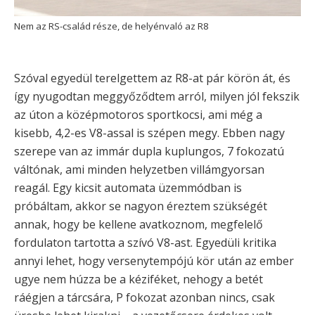
Nem az RS-család része, de helyénvaló az R8
Szóval egyedül terelgettem az R8-at pár körön át, és
így nyugodtan meggyőződtem arról, milyen jól fekszik
az úton a középmotoros sportkocsi, ami még a
kisebb, 4,2-es V8-assal is szépen megy. Ebben nagy
szerepe van az immár dupla kuplungos, 7 fokozatú
váltónak, ami minden helyzetben villámgyorsan
reagál. Egy kicsit automata üzemmódban is
próbáltam, akkor se nagyon éreztem szükségét
annak, hogy be kellene avatkoznom, megfelelő
fordulaton tartotta a szívó V8-ast. Egyedüli kritika
annyi lehet, hogy versenytempójú kör után az ember
ugye nem húzza be a kéziféket, nehogy a betét
ráégjen a tárcsára, P fokozat azonban nincs, csak