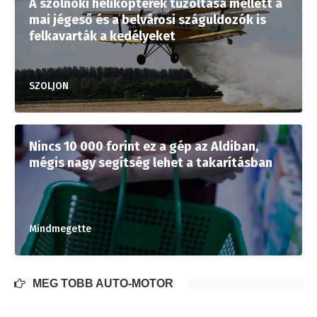
A szolnoki helikopterek tűzoltása mellett a
mai jégeső és a belvárosi száguldozók is
felkavarták a kedélyeket
SZOLJON
Nincs 10 000 forint ez a gép az Aldiban,
mégis nagy segítség lehet a takarításban
Mindmegette
MÉG TÖBB AUTÓ-MOTOR