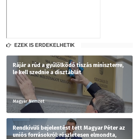
EZEK IS ÉRDEKELHETIK
Rájár a rúd a gyűlölködő tiszás miniszterre,
le kell szednie a dísztáblát
Magyar Nemzet
Rendkívüli bejelentést tett Magyar Péter az
uniós forrásokról: részletesen elmondta,