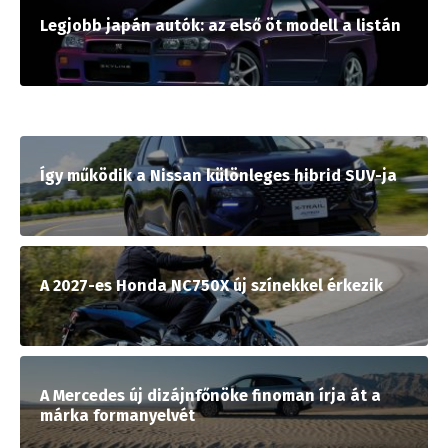
Legjobb japán autók: az első öt modell a listán
Így működik a Nissan különleges hibrid SUV-ja
A 2027-es Honda NC750X új színekkel érkezik
A Mercedes új dizájnfőnöke finoman írja át a
márka formanyelvét