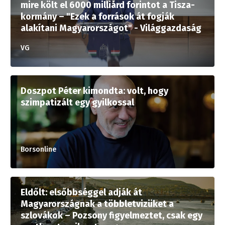
mire költ el 6000 milliárd forintot a Tisza-
kormány – "Ezek a források át fogják
alakítani Magyarországot" - Világgazdaság
VG
Doszpot Péter kimondta: volt, hogy
szimpatizált egy gyilkossal
Borsonline
Eldőlt: elsőbbséggel adják át
Magyarországnak a többletvizüket a
szlovákok – Pozsony figyelmeztet, csak egy