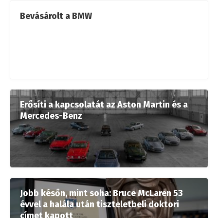
Bevásárolt a BMW
Erősíti a kapcsolatát az Aston Martin és a
Mercedes-Benz
Jobb későn, mint soha: Bruce McLaren 53
évvel a halála után tiszteletbeli doktori
címet kapott