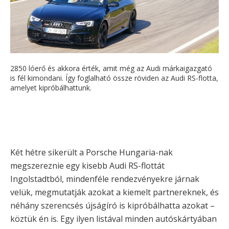
2850 lóerő és akkora érték, amit még az Audi márkaigazgató
is fél kimondani. Így foglalható össze röviden az Audi RS-flotta,
amelyet kipróbálhattunk.
Két hétre sikerült a Porsche Hungaria-nak
megszereznie egy kisebb Audi RS-flottát
Ingolstadtból, mindenféle rendezvényekre járnak
velük, megmutatják azokat a kiemelt partnereknek, és
néhány szerencsés újságíró is kipróbálhatta azokat –
köztük én is. Egy ilyen listával minden autóskártyában