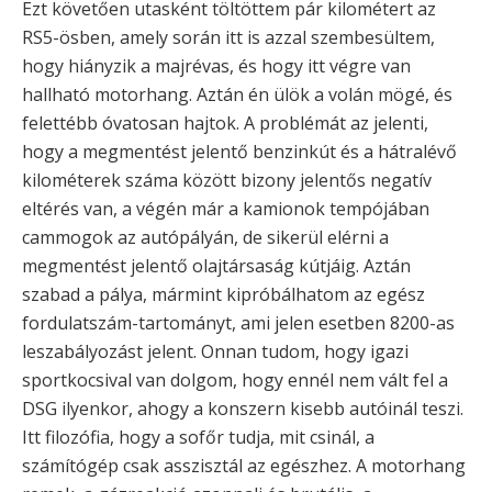
Ezt követően utasként töltöttem pár kilométert az
RS5-ösben, amely során itt is azzal szembesültem,
hogy hiányzik a majrévas, és hogy itt végre van
hallható motorhang. Aztán én ülök a volán mögé, és
felettébb óvatosan hajtok. A problémát az jelenti,
hogy a megmentést jelentő benzinkút és a hátralévő
kilométerek száma között bizony jelentős negatív
eltérés van, a végén már a kamionok tempójában
cammogok az autópályán, de sikerül elérni a
megmentést jelentő olajtársaság kútjáig. Aztán
szabad a pálya, mármint kipróbálhatom az egész
fordulatszám-tartományt, ami jelen esetben 8200-as
leszabályozást jelent. Onnan tudom, hogy igazi
sportkocsival van dolgom, hogy ennél nem vált fel a
DSG ilyenkor, ahogy a konszern kisebb autóinál teszi.
Itt filozófia, hogy a sofőr tudja, mit csinál, a
számítógép csak asszisztál az egészhez. A motorhang