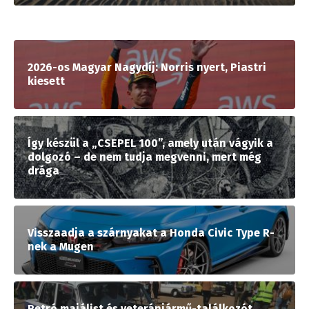
2026-os Magyar Nagydíj: Norris nyert, Piastri
kiesett
Így készül a „CSEPEL 100”, amely után vágyik a
dolgozó – de nem tudja megvenni, mert még
drága
Visszaadja a szárnyakat a Honda Civic Type R-
nek a Mugen
Retró majálist és veteránjármű-találkozót