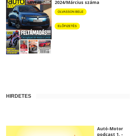
2024/Március száma
OLVASSON BELE
ELŐFIZETÉS
HIRDETÉS
Autó-Motor
podcast 1. -