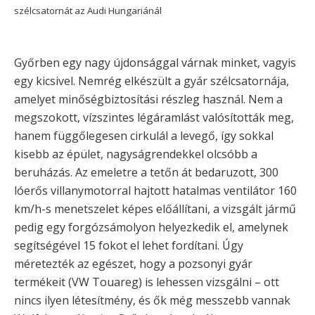
szélcsatornát az Audi Hungariánál
Győrben egy nagy újdonsággal várnak minket, vagyis
egy kicsivel. Nemrég elkészült a gyár szélcsatornája,
amelyet minőségbiztosítási részleg használ. Nem a
megszokott, vízszintes légáramlást valósították meg,
hanem függőlegesen cirkulál a levegő, így sokkal
kisebb az épület, nagyságrendekkel olcsóbb a
beruházás. Az emeletre a tetőn át bedaruzott, 300
lóerős villanymotorral hajtott hatalmas ventilátor 160
km/h-s menetszelet képes előállítani, a vizsgált jármű
pedig egy forgózsámolyon helyezkedik el, amelynek
segítségével 15 fokot el lehet fordítani. Úgy
méretezték az egészet, hogy a pozsonyi gyár
termékeit (VW Touareg) is lehessen vizsgálni – ott
nincs ilyen létesítmény, és ők még messzebb vannak