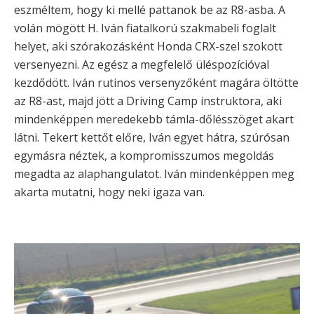
eszméltem, hogy ki mellé pattanok be az R8-asba. A
volán mögött H. Iván fiatalkorú szakmabeli foglalt
helyet, aki szórakozásként Honda CRX-szel szokott
versenyezni. Az egész a megfelelő üléspozícióval
kezdődött. Iván rutinos versenyzőként magára öltötte
az R8-ast, majd jött a Driving Camp instruktora, aki
mindenképpen meredekebb támla-dőlésszöget akart
látni. Tekert kettőt előre, Iván egyet hátra, szúrósan
egymásra néztek, a kompromisszumos megoldás
megadta az alaphangulatot. Iván mindenképpen meg
akarta mutatni, hogy neki igaza van.