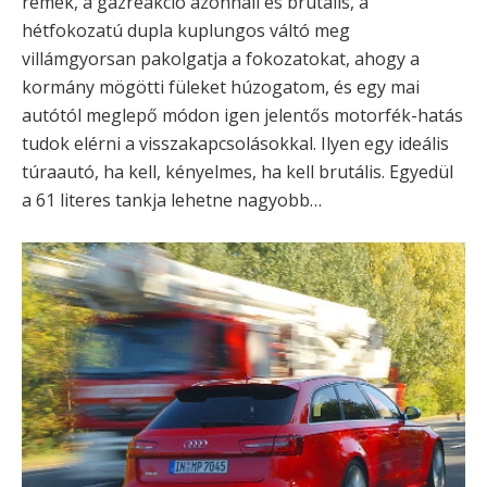
remek, a gázreakció azonnali és brutális, a
hétfokozatú dupla kuplungos váltó meg
villámgyorsan pakolgatja a fokozatokat, ahogy a
kormány mögötti füleket húzogatom, és egy mai
autótól meglepő módon igen jelentős motorfék-hatás
tudok elérni a visszakapcsolásokkal. Ilyen egy ideális
túraautó, ha kell, kényelmes, ha kell brutális. Egyedül
a 61 literes tankja lehetne nagyobb…