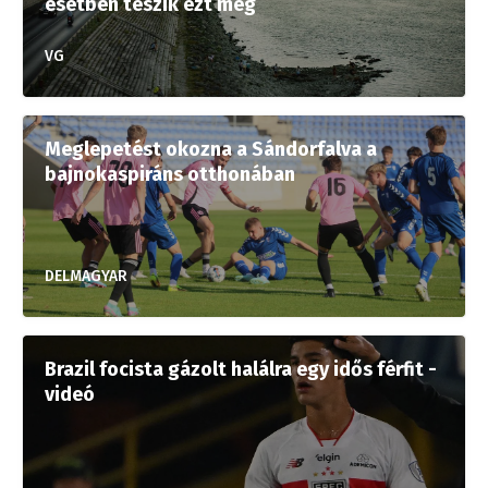
esetben teszik ezt meg
VG
Meglepetést okozna a Sándorfalva a
bajnokaspiráns otthonában
DELMAGYAR
Brazil focista gázolt halálra egy idős férfit -
videó