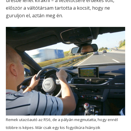
üresbe lehet kirakni – a vezetőcsere érdekes volt,
először a váltótársam tartotta a kocsit, hogy ne
guruljon el, aztán meg én.
Remek utazóautó az RS6, de a pályán megmutatta, hogy ennél
többre is képes. Már csak egy kis fogyókúra hiányzik