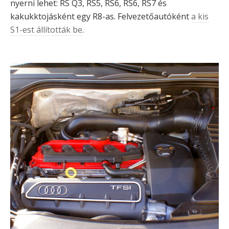
nyerni lehet: RS Q3, RS5, RS6, RS6, RS7 és
kakukktojásként egy R8-as. Felvezetőautóként
a kis
S1-est állították be
.