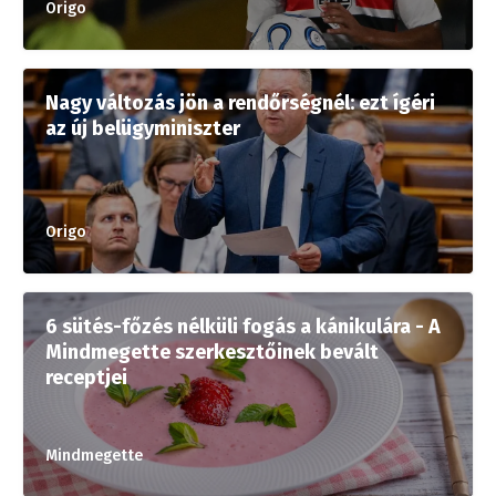
Origo
Nagy változás jön a rendőrségnél: ezt ígéri
az új belügyminiszter
Origo
6 sütés-főzés nélküli fogás a kánikulára - A
Mindmegette szerkesztőinek bevált
receptjei
Mindmegette