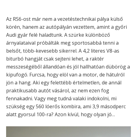
Az RS6-ost már nem a vezetéstechnikai pálya külső
körén, hanem az autópályán vezettem, amint a győri
Audi gyár felé haladtunk. A szürke különböző
árnyalataival próbálták meg sportosabbá tenni a
belsőt, több-kevesebb sikerrel. A 4,2 literes V8-as
biturbó hangját csak sejteni lehet, a raktér
messzeségéből állandóan és jól hallhatóan dübörög a
kipufogó. Furcsa, hogy elöl van a motor, de hátulról
jön a hang. Aki egy felettébb értelmetlen, de annál
praktikusabb autót vásárol, az nem ezen fog
fennakadni. Vagy meg tudná valaki indokolni, mi
szükség egy 560 lóerős kombira, ami 3,9 másodperc
alatt gyorsul 100-ra? Azon kívül, hogy olyan jó…