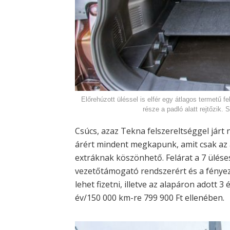
Előrehúzott üléssel is elfér egy átlagos termetű fe
része a padló alatt rejtőzik
Csúcs, azaz Tekna felszereltséggel járt n
árért mindent megkapunk, amit csak az 
extráknak köszönhető. Felárat a 7 üléses 
vezetőtámogató rendszerért és a fényez
lehet fizetni, illetve az alapáron adott 3
év/150 000 km-re 799 900 Ft ellenében.