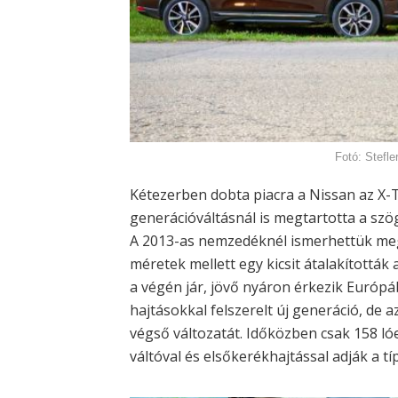
Fotó: Stefle
Kétezerben dobta piacra a Nissan az X-Tr
generációváltásnál is megtartotta a szög
A 2013-as nemzedéknél ismerhettük meg 
méretek mellett egy kicsit átalakították
a végén jár, jövő nyáron érkezik Európáb
hajtásokkal felszerelt új generáció, de 
végső változatát. Időközben csak 158 l
váltóval és elsőkerékhajtással adják a tí