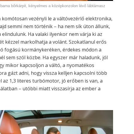
 barna bőrkárpit, kényelmes a középkonzolon lévő lábtámasz
en komótosan vezényli le a váltóvezérlő elektronika,
majd semmi nem történik – ha nem sík úton állunk,
 elindulunk. Ha valaki ilyenkor nem várja ki az
két kézzel markolhatja a volánt. Szokatlanul erős
t jó fogású kormánykeréken, érdekes módon a
él sem szól közbe. Ha egyszer már haladunk, jól
gy mikor kapcsoljon a váltó, a nyomatékos
a gázt adni, hogy vissza kelljen kapcsolni több
az 1,3 literes turbómotor, jó erőben is van, a
nálatban – utóbbi miatt visszasírja az ember a