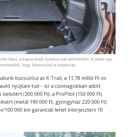
lnőtt hátul, a kapaszkodó ilyenkor már elérhetetlen. A raktér egy
. Szembetűnő, hogy háromszínű a kárpitozás
álunk búcsúzóul az X-Trail, a 11,78 millió Ft-os
autó nyújtani tud – ez a csomagokban adott
belsőért (300 000 Ft), a ProPilot (150 000 Ft)
ésért (metál 190 000 Ft, gyöngyház 220 000 Ft)
 év/100 000 km garanciát lehet kiterjeszteni 10