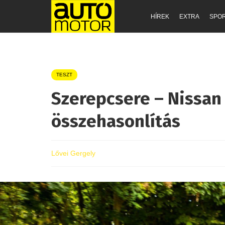
HÍREK
EXTRA
SPO
TESZT
Szerepcsere – Nissan 
összehasonlítás
Lővei Gergely