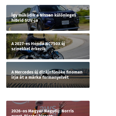
Így működik a Nissan különleges
hibrid SUV-ja
A 2027-es Honda NC750X új
színekkel érkezik
A Mercedes új dizájnfőnöke finoman
írja át a márka formanyelvét
2026-os Magyar Nagydíj: Norris