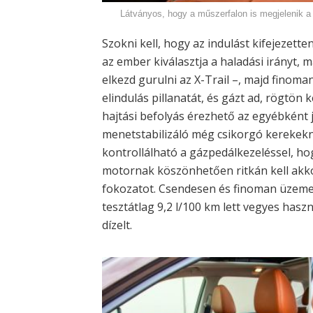
Látványos, hogy a műszerfalon is megjelenik a
Szokni kell, hogy az indulást kifejezett
az ember kiválasztja a haladási irányt, 
elkezd gurulni az X-Trail –, majd finoman
elindulás pillanatát, és gázt ad, rögtön 
hajtási befolyás érezhető az egyébkén
menetstabilizáló még csikorgó kerekekn
kontrollálható a gázpedálkezeléssel, ho
motornak köszönhetően ritkán kell akkor
fokozatot. Csendesen és finoman üzemel 
tesztátlag 9,2 l/100 km lett vegyes hasz
dízelt.