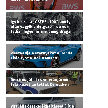
nyert, Piastri kiesett
Így készül a „CSEPEL 100”, amely
után vágyik a dolgozó – de nem
tudja megvenni, mert még drága
Visszaadja a szárnyakat a Honda
Civic Type R-nek a Mugen
Retró majálist és veteránjármű-
találkozót tartottak Derecskén
Virtuális összkerékhajtással újít a