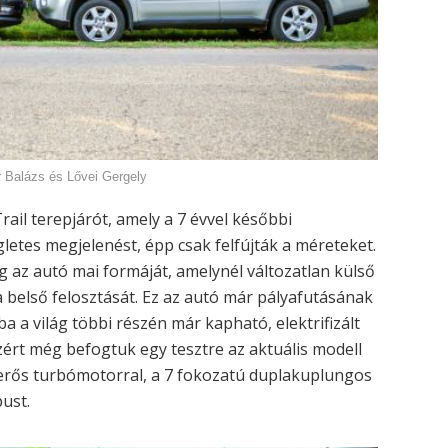
r Balázs és Lővei Gergely
ail terepjárót, amely a 7 évvel későbbi
letes megjelenést, épp csak felfújták a méreteket.
az autó mai formáját, amelynél változatlan külső
 a belső felosztását. Ez az autó már pályafutásának
a a világ többi részén már kapható, elektrifizált
azért még befogtuk egy tesztre az aktuális modell
óerős turbómotorral, a 7 fokozatú duplakuplungos
pust.