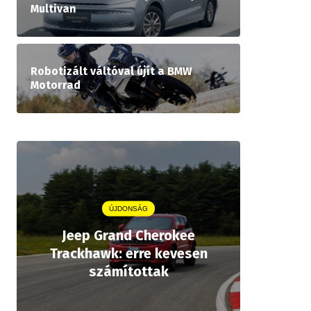
Multivan
Robotizált váltóval újít a BMW
Motorrad
ÚJDONSÁG
Jeep Grand Cherokee
Aston
Trackhawk: erre kevesen
kiforrot
számítottak