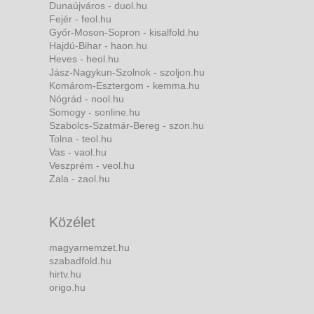
Dunaújváros - duol.hu
Fejér - feol.hu
Győr-Moson-Sopron - kisalfold.hu
Hajdú-Bihar - haon.hu
Heves - heol.hu
Jász-Nagykun-Szolnok - szoljon.hu
Komárom-Esztergom - kemma.hu
Nógrád - nool.hu
Somogy - sonline.hu
Szabolcs-Szatmár-Bereg - szon.hu
Tolna - teol.hu
Vas - vaol.hu
Veszprém - veol.hu
Zala - zaol.hu
Közélet
magyarnemzet.hu
szabadfold.hu
hirtv.hu
origo.hu