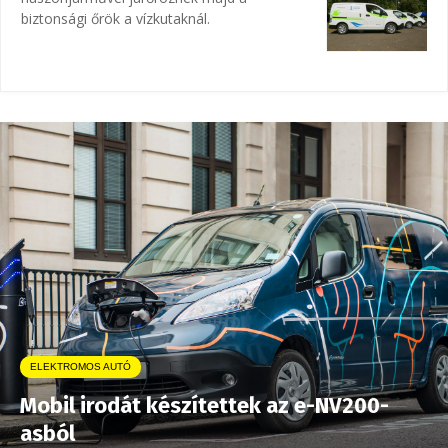
biztonsági őrök a vízkutaknál.
ELEKTROMOS AUTÓ
Mobil irodát készítettek az e-NV200-
asból