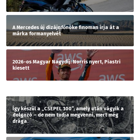
A Mercedes új dizájnfőnöke finoman írja át a
márka formanyelvét
2026-os Magyar Nagydíj: Norris nyert, Piastri
kiesett
Így készül a „CSEPEL 100”, amely után vágyik a
dolgozó – de nem tudja megvenni, mert még
drága