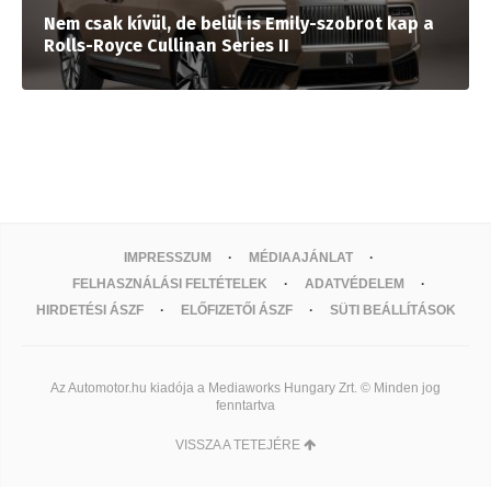
Nem csak kívül, de belül is Emily-szobrot kap a
Rolls-Royce Cullinan Series II
IMPRESSZUM
MÉDIAAJÁNLAT
FELHASZNÁLÁSI FELTÉTELEK
ADATVÉDELEM
HIRDETÉSI ÁSZF
ELŐFIZETŐI ÁSZF
SÜTI BEÁLLÍTÁSOK
Az Automotor.hu kiadója a Mediaworks Hungary Zrt. © Minden jog
fenntartva
VISSZA A TETEJÉRE