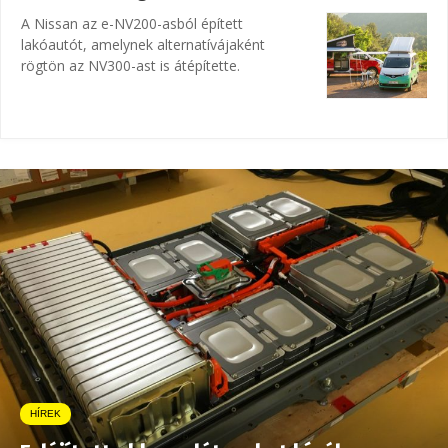
A Nissan az e-NV200-asból épített
lakóautót, amelynek alternatívájaként
rögtön az NV300-ast is átépítette.
HÍREK