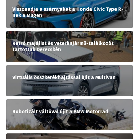
Visszaadja a szárnyakat a Honda Civic Type R-
nek a Mugen
Retró majálist és veteránjármű-találkozót
tartottak Derecskén
Virtuális összkerékhajtással újít a Multivan
Robotizált váltóval újít a BMW Motorrad