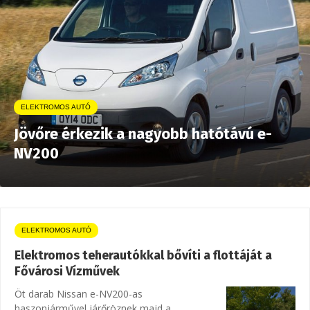
ELEKTROMOS AUTÓ
Jövőre érkezik a nagyobb hatótávú e-
NV200
ELEKTROMOS AUTÓ
Elektromos teherautókkal bővíti a flottáját a
Fővárosi Vízművek
Öt darab Nissan e-NV200-as
haszonjárművel járőröznek majd a