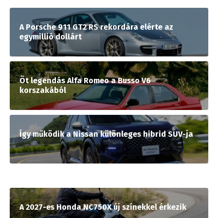
A Porsche 911 GT2 RS rekordára elérte az
egymillió dollárt
Öt legendás Alfa Romeo a Busso V6
korszakából
Így működik a Nissan különleges hibrid SUV-ja
A 2027-es Honda NC750X új színekkel érkezik