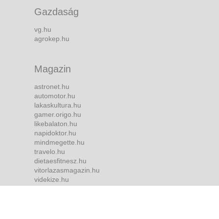
Gazdaság
vg.hu
agrokep.hu
Magazin
astronet.hu
automotor.hu
lakaskultura.hu
gamer.origo.hu
likebalaton.hu
napidoktor.hu
mindmegette.hu
travelo.hu
dietaesfitnesz.hu
vitorlazasmagazin.hu
videkize.hu
tvmusor.hu