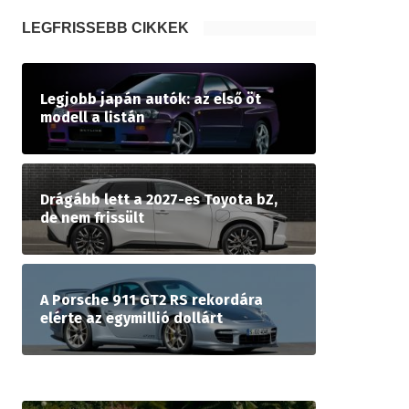
LEGFRISSEBB CIKKEK
Legjobb japán autók: az első öt
modell a listán
Drágább lett a 2027-es Toyota bZ,
de nem frissült
A Porsche 911 GT2 RS rekordára
elérte az egymillió dollárt