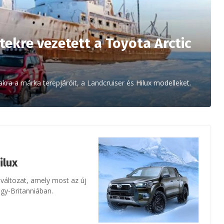
etekre vezetett a Toyota Arctic
akra a márka terepjáróit, a Landcruiser és Hilux modelleket.
ilux
5 változat, amely most az új
agy-Britanniában.