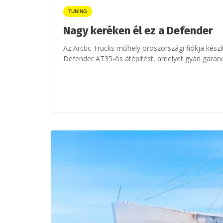
TUNING
Nagy keréken él ez a Defender
Az Arctic Trucks műhely oroszországi fiókja készí
Defender AT35-ös átépítést, amelyet gyári garanc