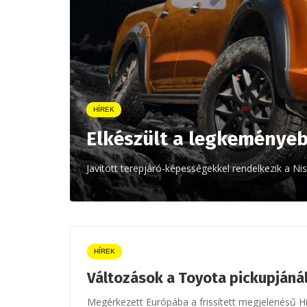
HÍREK
Elkészült a legkeményeb
Javított terepjáró-képességekkel rendelkezik a 
HÍREK
Változások a Toyota pickupjáná
Megérkezett Európába a frissített megjelenésű H