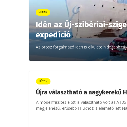
HÍREK
Idén az Új-szibériai-szig
expedíció
Az orosz forgalmazó idén is elküldte hidegebb táj
HÍREK
Újra választható a nagykerekű H
A modellfrissítés előtt is választható volt az AT3
megjelenésű, erősebb Hiluxhoz is elérhető lett N