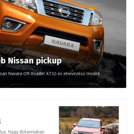
b Nissan pickup
Nissan Navara Off-Roader AT32-es elnevezésű modell.
l
ilux, Nagy-Britanniában