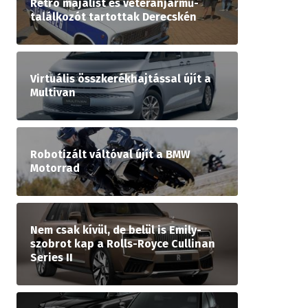
Retró majálist és veteránjármű-
találkozót tartottak Derecskén
Virtuális összkerékhajtással újít a
Multivan
Robotizált váltóval újít a BMW
Motorrad
Nem csak kívül, de belül is Emily-
szobrot kap a Rolls-Royce Cullinan
Series II