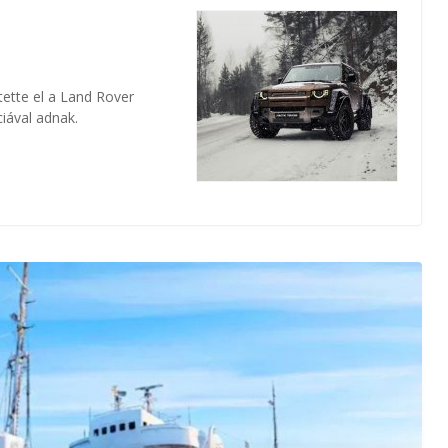
tette el a Land Rover
iával adnak.