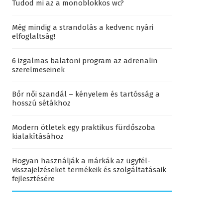
Tudod mi az a monoblokkos wc?
Még mindig a strandolás a kedvenc nyári
elfoglaltság!
6 izgalmas balatoni program az adrenalin
szerelmeseinek
Bőr női szandál – kényelem és tartósság a
hosszú sétákhoz
Modern ötletek egy praktikus fürdőszoba
kialakításához
Hogyan használják a márkák az ügyfél-
visszajelzéseket termékeik és szolgáltatásaik
fejlesztésére