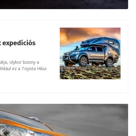
 expedíciós
lja, olykor bizony a
éldául ez a Toyota Hilux