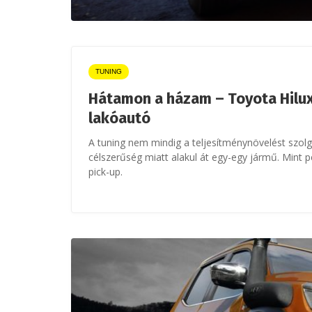
TUNING
Hátamon a házam – Toyota Hilux
lakóautó
A tuning nem mindig a teljesítménynövelést szolgá
célszerűség miatt alakul át egy-egy jármű. Mint p
pick-up.