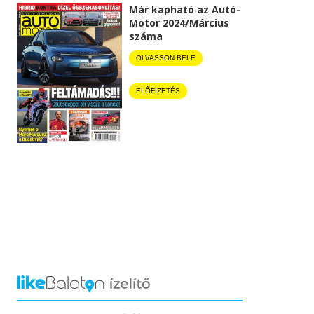
Már kapható az Autó-
Motor 2024/Március
száma
OLVASSON BELE
ELŐFIZETÉS