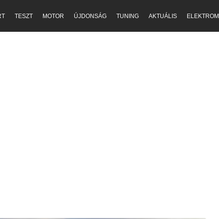
RT
TESZT
MOTOR
ÚJDONSÁG
TUNING
AKTUÁLIS
ELEKTROM