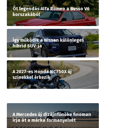
Öt legendás Alfa Romeo a Busso V6
korszakából
Így működik a Nissan különleges
hibrid SUV-ja
A 2027-es Honda NC750X új
színekkel érkezik
A Mercedes új dizájnfőnöke finoman
írja át a márka formanyelvét