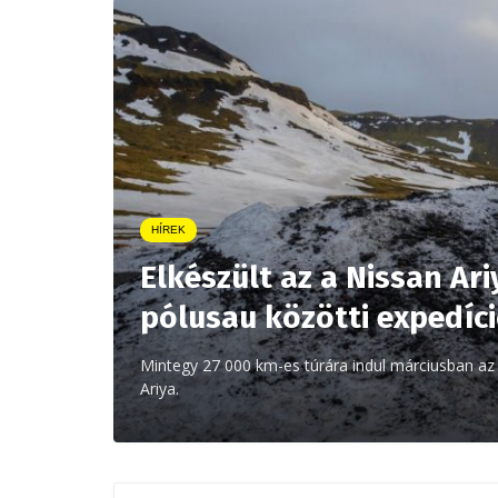
HÍREK
Elkészült az a Nissan Ar
pólusau közötti expedíc
Mintegy 27 000 km-es túrára indul márciusban az A
Ariya.