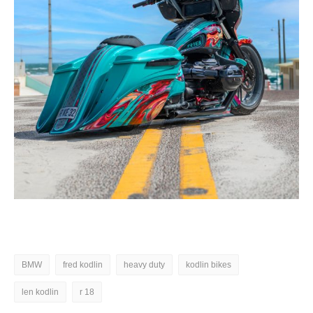
BMW
fred kodlin
heavy duty
kodlin bikes
len kodlin
r 18