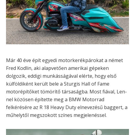
Már 40 éve épít egyedi motorkerékpárokat a német
Fred Kodlin, aki alapvetően amerikai gépeken
dolgozik, eddigi munkásságával elérte, hogy első
külföldiként került bele a Sturgis Hall of Fame
motorépítőket tömörítő társaságba. Most fiával, Len-
nel közösen építette meg a BMW Motorrad
felkérésére az R 18 Heavy Duty elnevezésű baggert, a
műhelytől megszokott színes megjelenéssel.