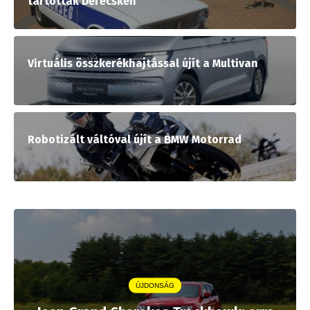
tartottak Derecskén
Virtuális összkerékhajtással újít a Multivan
Robotizált váltóval újít a BMW Motorrad
ÚJDONSÁG