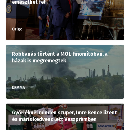
emészthet fel
Origo
Robbanás történt a MOL-finomítóban, a
házak is megremegtek
KEMMA
Győriéknél minden szuper, Imre Bence üzent
és máris kedvenc lett Veszprémben