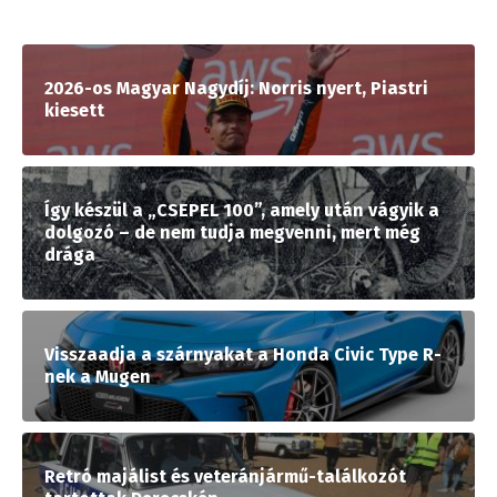
2026-os Magyar Nagydíj: Norris nyert, Piastri
kiesett
Így készül a „CSEPEL 100”, amely után vágyik a
dolgozó – de nem tudja megvenni, mert még
drága
Visszaadja a szárnyakat a Honda Civic Type R-
nek a Mugen
Retró majálist és veteránjármű-találkozót