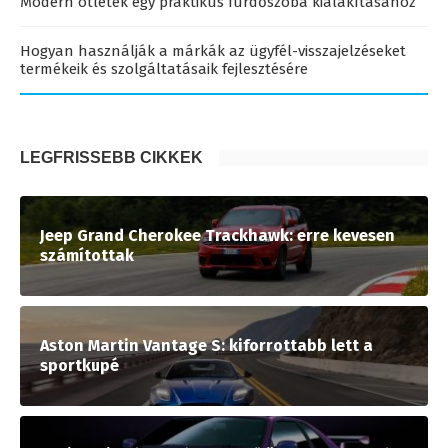
Modern ötletek egy praktikus fürdőszoba kialakításához
Hogyan használják a márkák az ügyfél-visszajelzéseket
termékeik és szolgáltatásaik fejlesztésére
LEGFRISSEBB CIKKEK
Jeep Grand Cherokee Trackhawk: erre kevesen
számítottak
Aston Martin Vantage S: kiforrottabb lett a
sportkupé