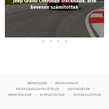
Jeep Grand Cherokee Trackhawk: erre
kevesen számítottak
IMPRESSZUM
MÉDIAAJÁNLAT
FELHASZNÁLÁSI FELTÉTELEK
ADATVÉDELEM
HIRDETÉSI ÁSZF
ELŐFIZETŐI ÁSZF
SÜTI BEÁLLÍTÁSOK