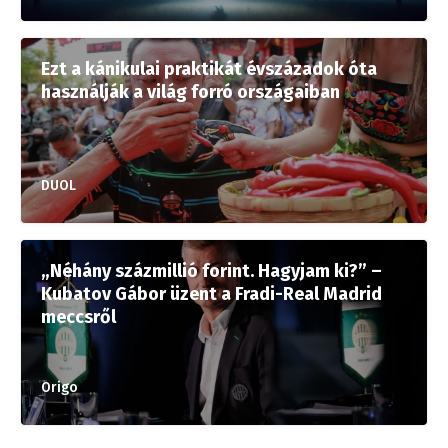
Ezt a kánikulai praktikát évszázadok óta
használják a világ forró országaiban
DUOL
„Néhány százmillió forint. Hagyjam ki?” –
Kubatov Gábor üzent a Fradi-Real Madrid
meccsről
Origo