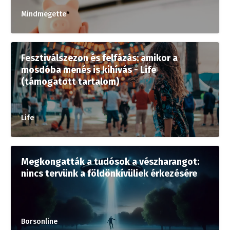
Mindmegette
Fesztiválszezon és felfázás: amikor a
mosdóba menés is kihívás - Life
(támogatott tartalom)
Life
Megkongatták a tudósok a vészharangot:
nincs tervünk a földönkívüliek érkezésére
Borsonline