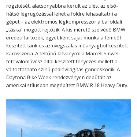
rögzítését, alacsonyabbra került az ülés, az első-
hátsó légrugózással lehet a földre lehasaltatni a
gépet – az elektromos légkompresszor a bal oldali
„táska” mögött rejtőzik. A kis méretű szélvédő BMW
eredeti tartozék, egyébként saját munka a fémből
készített tank és az üvegszálas műanyagból készített
karosszéria. A feltűnő látványról a Marcell Sinwell
tetoválóművész által készített fényezés mellett a
változtatható színű padlóvilágítás gondoskodik. A
Daytona Bike Week rendezvényen debütált az
amerikai stílusban megépített BMW R 18 Heavy Duty.