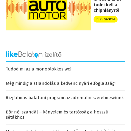
tudni kell a
chiphiányról
ELOLVASOM
Tudod mi az a monoblokkos wc?
Még mindig a strandolás a kedvenc nyári elfoglaltság!
6 izgalmas balatoni program az adrenalin szerelmeseinek
Bőr női szandál – kényelem és tartósság a hosszú
sétákhoz