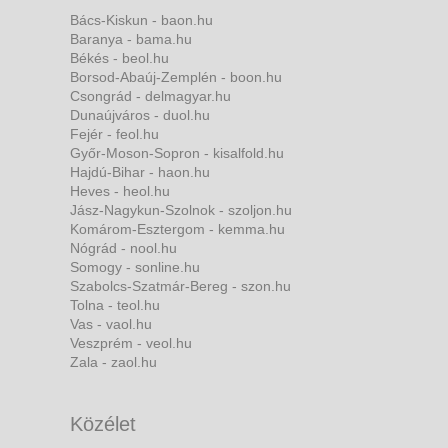
Bács-Kiskun - baon.hu
Baranya - bama.hu
Békés - beol.hu
Borsod-Abaúj-Zemplén - boon.hu
Csongrád - delmagyar.hu
Dunaújváros - duol.hu
Fejér - feol.hu
Győr-Moson-Sopron - kisalfold.hu
Hajdú-Bihar - haon.hu
Heves - heol.hu
Jász-Nagykun-Szolnok - szoljon.hu
Komárom-Esztergom - kemma.hu
Nógrád - nool.hu
Somogy - sonline.hu
Szabolcs-Szatmár-Bereg - szon.hu
Tolna - teol.hu
Vas - vaol.hu
Veszprém - veol.hu
Zala - zaol.hu
Közélet