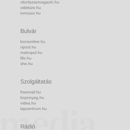
vitorlazasmagazin.hu
videkize.hu
tvmusor.hu
Bulvár
borsonline.hu
ripost.hu
metropol.hu
life.hu
she.hu
Szolgáltatás
freemail.hu
koponyeg.hu
videa.hu
lapcentrum.hu
Rádió