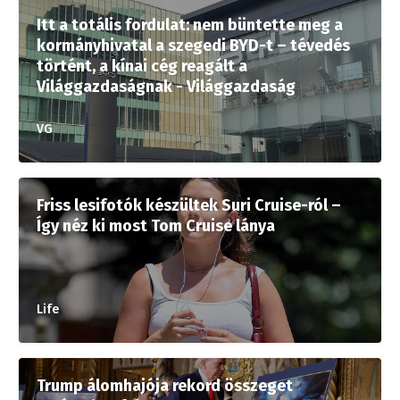
Itt a totális fordulat: nem büntette meg a
kormányhivatal a szegedi BYD-t – tévedés
történt, a kínai cég reagált a
Világgazdaságnak - Világgazdaság
VG
Friss lesifotók készültek Suri Cruise-ról –
Így néz ki most Tom Cruise lánya
Life
Trump álomhajója rekord összeget