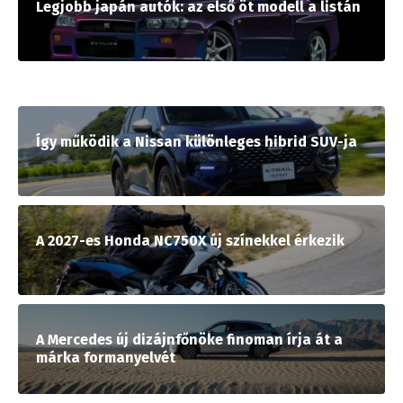
Legjobb japán autók: az első öt modell a listán
Így működik a Nissan különleges hibrid SUV-ja
A 2027-es Honda NC750X új színekkel érkezik
A Mercedes új dizájnfőnöke finoman írja át a
márka formanyelvét