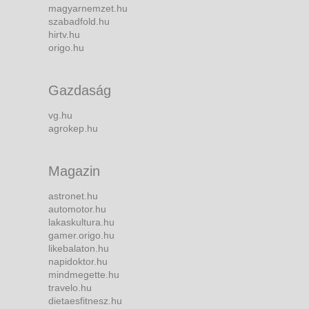
magyarnemzet.hu
szabadfold.hu
hirtv.hu
origo.hu
Gazdaság
vg.hu
agrokep.hu
Magazin
astronet.hu
automotor.hu
lakaskultura.hu
gamer.origo.hu
likebalaton.hu
napidoktor.hu
mindmegette.hu
travelo.hu
dietaesfitnesz.hu