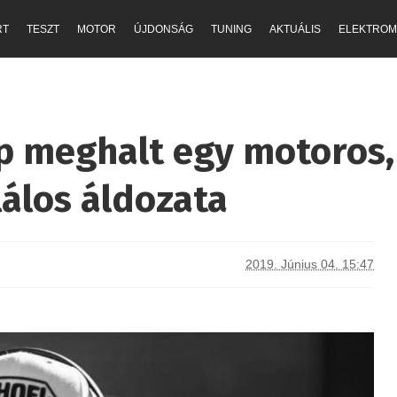
RT
TESZT
MOTOR
ÚJDONSÁG
TUNING
AKTUÁLIS
ELEKTROM
p meghalt egy motoros,
lálos áldozata
2019. Június 04. 15:47