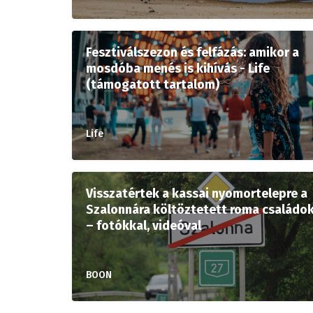
Fesztiválszezon és felfázás: amikor a
mosdóba menés is kihívás - Life
(támogatott tartalom)
Life
Visszatértek a kassai nyomortelepre a
Szalonnára költöztetett roma családo
– fotókkal, videóval
BOON