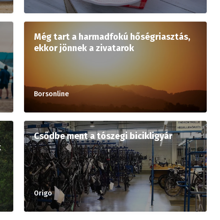
Még tart a harmadfokú hőségriasztás,
ekkor jönnek a zivatarok
Borsonline
Csődbe ment a tószegi bicikligyár
k
Origo