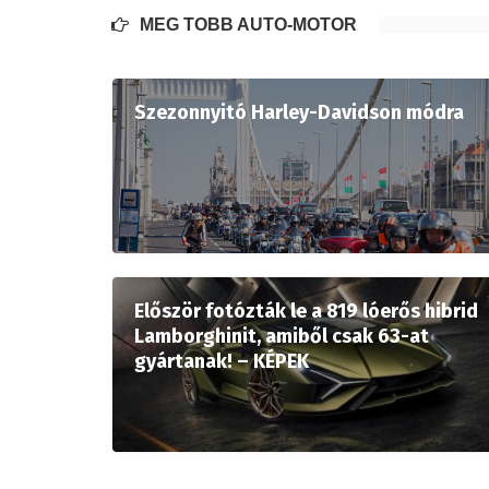
MÉG TÖBB AUTÓ-MOTOR
Szezonnyitó Harley-Davidson módra
Először fotózták le a 819 lóerős hibrid
Lamborghinit, amiből csak 63-at
gyártanak! – KÉPEK