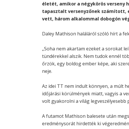
életét, amikor a négykörös verseny 
tapasztalt versenyzőnek számított, e
vett, három alkalommal dobogón végz
Daley Mathison haláláról szóló hírt a fe
„Soha nem akartam ezeket a sorokat leí
tündérekkel alszik. Nem tudok ennél tö
őrzök, egy boldog ember képe, aki szeret
neje.
Az idei TT nem indult könnyen, a múlt he
időjárási körülmények miatt, vagyis a v
volt gyakorolni a világ legveszélyesebb 
A futamot Mathison balesete után megs
eredménysorát hirdették ki végeredmén