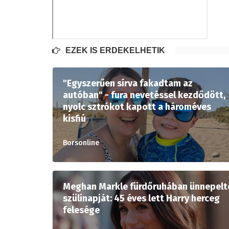
EZEK IS ÉRDEKELHETIK
"Egyszerűen sírva fakadtam az
autóban" - fura nevetéssel kezdődött,
nyolc sztrókot kapott a hároméves
kisfiú
Borsonline
Meghan Markle fürdőruhában ünnepelt
szülinapját: 45 éves lett Harry herceg
felesége