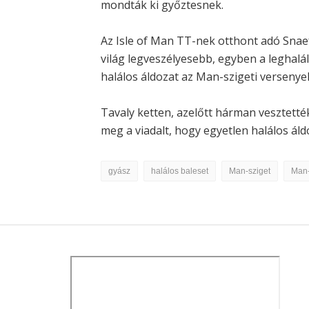
mondták ki győztesnek.
Az Isle of Man TT-nek otthont adó Snaef
világ legveszélyesebb, egyben a leghalál
halálos áldozat az Man-szigeti versenye
Tavaly ketten, azelőtt hárman vesztetté
meg a viadalt, hogy egyetlen halálos áld
gyász
halálos baleset
Man-sziget
Man-