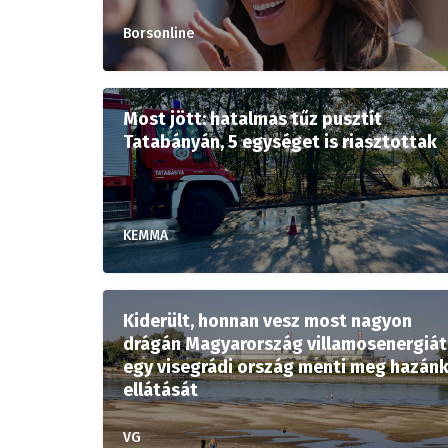
Borsonline
Most jött: hatalmas tűz pusztít
Tatabányán, 5 egységet is riasztottak
KEMMA
Kiderült, honnan vesz most nagyon
drágán Magyarország villamosenergiát
egy visegrádi ország menti meg hazán
ellátását
VG