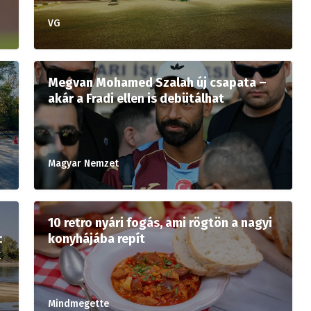
VG
Megvan Mohamed Szalah új csapata –
akár a Fradi ellen is debütálhat
Magyar Nemzet
10 retro nyári fogás, ami rögtön a nagyi
:
konyhájába repít
k
Mindmegette