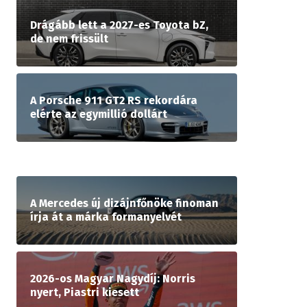
Drágább lett a 2027-es Toyota bZ,
de nem frissült
A Porsche 911 GT2 RS rekordára
elérte az egymillió dollárt
A Mercedes új dizájnfőnöke finoman
írja át a márka formanyelvét
2026-os Magyar Nagydíj: Norris
nyert, Piastri kiesett