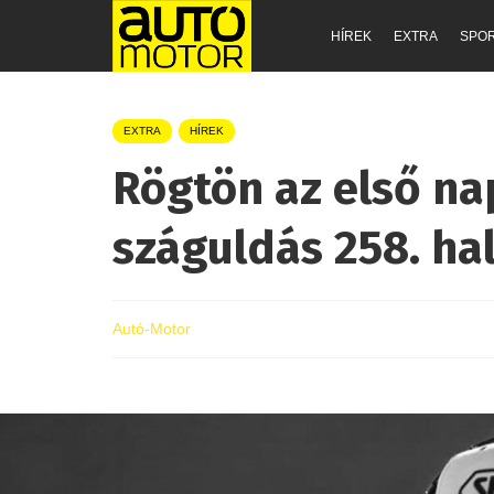
HÍREK
EXTRA
SPO
EXTRA
HÍREK
Rögtön az első na
száguldás 258. ha
Autó-Motor