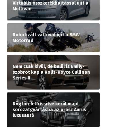
Virtuális összkerékhajtással újít a
Multivan
Robotizált váltóval újít a BMW
Motorrad
Nem csak kívül, de belül is Emily-
szobrot kap a Rolls-Royce Cullinan
Series II
Rögtön felfrissítve kerül majd
sorozatgyártásba az orosz Aurus
luxusautó