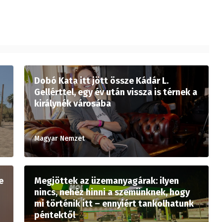
Dobó Kata itt jött össze Kádár L.
Gellérttel, egy év után vissza is térnek a
királynék városába
Magyar Nemzet
e
Megjöttek az üzemanyagárak: ilyen
nincs, nehéz hinni a szemünknek, hogy
mi történik itt – ennyiért tankolhatunk
péntektől