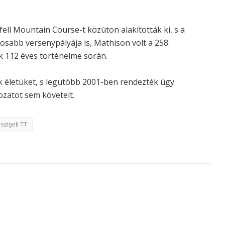
ell Mountain Course-t közúton alakították ki, s a
osabb versenypályája is, Mathison volt a 258.
k 112 éves történelme során.
k életüket, s legutóbb 2001-ben rendezték úgy
ozatot sem követelt.
szigeti TT