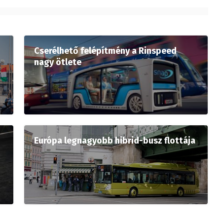
Cserélhető felépítmény a Rinspeed
nagy ötlete
Európa legnagyobb hibrid-busz flottája