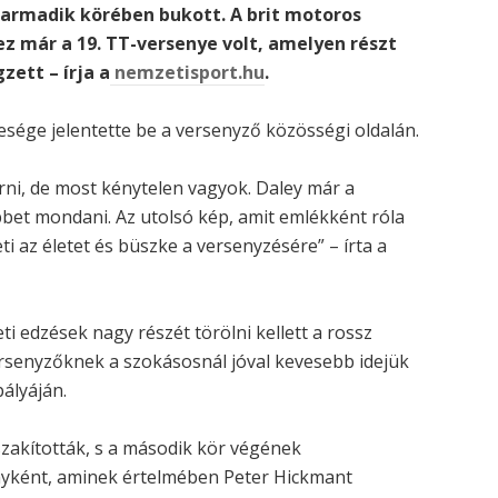
harmadik körében bukott. A brit motoros
z már a 19. TT-versenye volt, amelyen részt
ett – írja a
nemzetisport.hu
.
lesége jelentette be a versenyző közösségi oldalán.
rni, de most kénytelen vagyok. Daley már a
bbet mondani. Az utolsó kép, amit emlékként róla
i az életet és büszke a versenyzésére” – írta a
ti edzések nagy részét törölni kellett a rossz
ersenyzőknek a szokásosnál jóval kevesebb idejük
pályáján.
zakították, s a második kör végének
yként, aminek értelmében Peter Hickmant