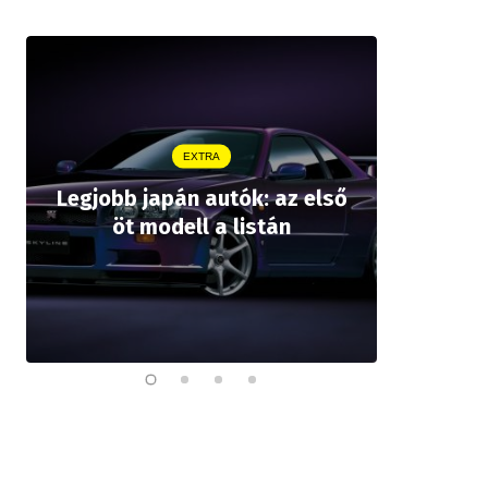
EXTRA
Legjobb japán autók: az első
Drágább 
öt modell a listán
bZ,