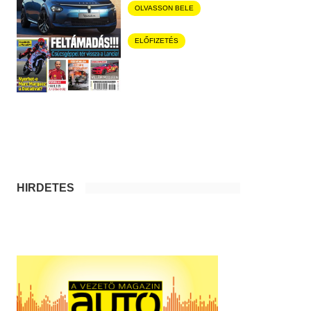
OLVASSON BELE
ELŐFIZETÉS
HIRDETÉS