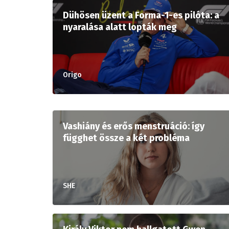
Dühösen üzent a Forma-1-es pilóta: a
nyaralása alatt lopták meg
Origo
Vashiány és erős menstruáció: így
függhet össze a két probléma
SHE