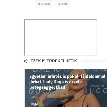
Mitsubishi
Nissan
EZEK IS ÉRDEKELHETIK
Egyetlen érintés is pokoli fájdalommal
járhat, Lady Gaga is ezzel a
betegséggel küzd
Origo