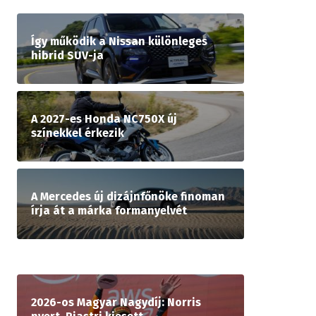
Így működik a Nissan különleges
hibrid SUV-ja
A 2027-es Honda NC750X új
színekkel érkezik
A Mercedes új dizájnfőnöke finoman
írja át a márka formanyelvét
2026-os Magyar Nagydíj: Norris