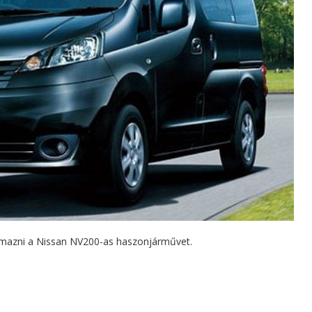
almazni a Nissan NV200-as haszonjárművet.