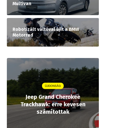
Multivan
Robotizált váltóval újít a BMW
Motorrad
ÚJDONSÁG
Jeep Grand Cherokee
Aston
Trackhawk: erre kevesen
kiforrot
számítottak