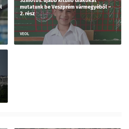
Színötös: újabb kitűnő diákokat
l
mutatunk be Veszprém vármegyéből –
2. rész
VEOL