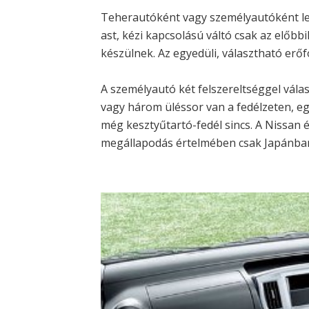
Teherautóként vagy személyautóként leh
ast, kézi kapcsolású váltó csak az előb
készülnek. Az egyedüli, választható erőf
A személyautó két felszereltséggel vála
vagy három üléssor van a fedélzeten, e
még kesztyűtartó-fedél sincs. A Nissan é
megállapodás értelmében csak Japánban 