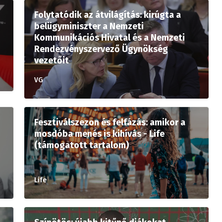
Folytatódik az átvilágítás: kirúgta a
belügyminiszter a Nemzeti
Kommunikációs Hivatal és a Nemzeti
Rendezvényszervező Ügynökség
vezetőit
VG
Fesztiválszezon és felfázás: amikor a
mosdóba menés is kihívás - Life
(támogatott tartalom)
Life