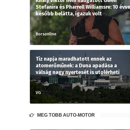
Király Viktor nem hallgatott Gwen
Stefanira és Pharrell Williamsre: 10 évve
később belátta, igazuk volt
Borsonline
Tíz napja maradhatott ennek az
atomerőműnek: a Duna apadása a
válság nagy nyertesét is utolérheti
VG
MÉG TÖBB AUTÓ-MOTOR