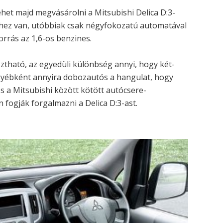
et majd megvásárolni a Mitsubishi Delica D:3-
bihez van, utóbbiak csak négyfokozatú automatával
orrás az 1,6-os benzines.
sztható, az egyedüli különbség annyi, hogy két-
gyébként annyira dobozautós a hangulat, hogy
s a Mitsubishi között kötött autócsere-
fogják forgalmazni a Delica D:3-ast.