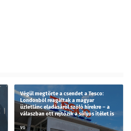
Végül megtörte a csendet a Tesco:
Londonból reagáltak a magyar
üzletlánc eladásáról szóló hírekre – a
válaszban ott rejtőzik a súlyos ítélet is
VG