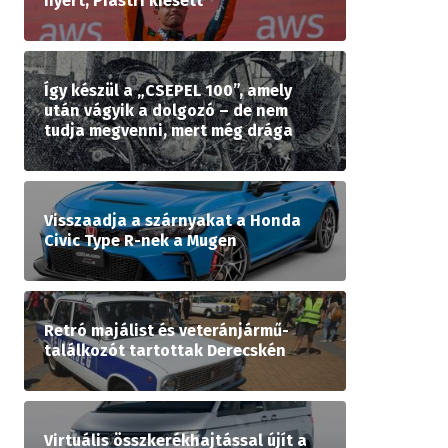
nyert, Piastri kiesett
Így készül a „CSEPEL 100”, amely
után vágyik a dolgozó – de nem
tudja megvenni, mert még drága
Visszaadja a szárnyakat a Honda
Civic Type R-nek a Mugen
Retró majálist és veteránjármű-
találkozót tartottak Derecskén
Virtuális összkerékhajtással újít a