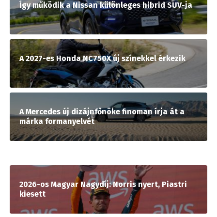
Így működik a Nissan különleges hibrid SUV-ja
A 2027-es Honda NC750X új színekkel érkezik
A Mercedes új dizájnfőnöke finoman írja át a
márka formanyelvét
2026-os Magyar Nagydíj: Norris nyert, Piastri
kiesett