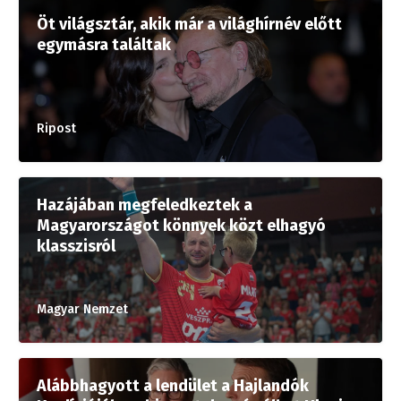
Öt világsztár, akik már a világhírnév előtt
egymásra találtak
Ripost
Hazájában megfeledkeztek a
Magyarországot könnyek közt elhagyó
klasszisról
Magyar Nemzet
Alábbhagyott a lendület a Hajlandók