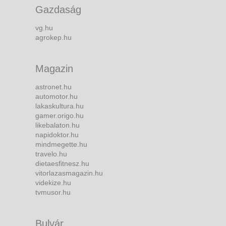
Gazdaság
vg.hu
agrokep.hu
Magazin
astronet.hu
automotor.hu
lakaskultura.hu
gamer.origo.hu
likebalaton.hu
napidoktor.hu
mindmegette.hu
travelo.hu
dietaesfitnesz.hu
vitorlazasmagazin.hu
videkize.hu
tvmusor.hu
Bulvár