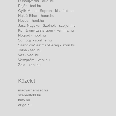
Dunaújváros - duol.hu
Fejér - feol.hu
Győr-Moson-Sopron - kisalfold.hu
Hajdú-Bihar - haon.hu
Heves - heol.hu
Jász-Nagykun-Szolnok - szoljon.hu
Komárom-Esztergom - kemma.hu
Nógrád - nool.hu
Somogy - sonline.hu
Szabolcs-Szatmár-Bereg - szon.hu
Tolna - teol.hu
Vas - vaol.hu
Veszprém - veol.hu
Zala - zaol.hu
Közélet
magyarnemzet.hu
szabadfold.hu
hirtv.hu
origo.hu