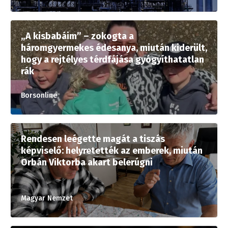
„A kisbabáim” – zokogta a
háromgyermekes édesanya, miután kiderült,
hogy a rejtélyes térdfájása gyógyíthatatlan
rák
Borsonline
Rendesen leégette magát a tiszás
képviselő: helyretették az emberek, miután
Orbán Viktorba akart belerúgni
Magyar Nemzet