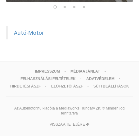
Autó-Motor
IMPRESSZUM
MÉDIAAJÁNLAT
FELHASZNÁLÁSI FELTÉTELEK
ADATVÉDELEM
HIRDETÉSI ÁSZF
ELŐFIZETŐI ÁSZF
SÜTI BEÁLLÍTÁSOK
Az Automotor.hu kiadója a Mediaworks Hungary Zrt. © Minden jog
fenntartva
VISSZA A TETEJÉRE