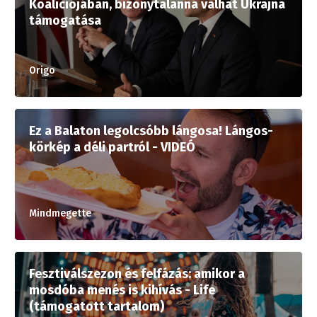
Koalíciójában, bizonytalanná válhat Ukrajna
támogatása
Origo
Ez a Balaton legolcsóbb lángosa! Lángos-
körkép a déli partról - VIDEÓ
Mindmegette
Fesztiválszezon és felfázás: amikor a
mosdóba menés is kihívás - Life
(támogatott tartalom)