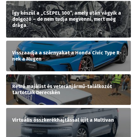
Így készül a „CSEPEL 100”, amely után vágyik a
dolgozó – de nem tudja megvenni, mert még
drága
Visszaadja a szárnyakat a Honda Civic Type R-
nek a Mugen
Retró majálist és veteránjármű-találkozót
tartottak Derecskén
Virtuális összkerékhajtással újít a Multivan