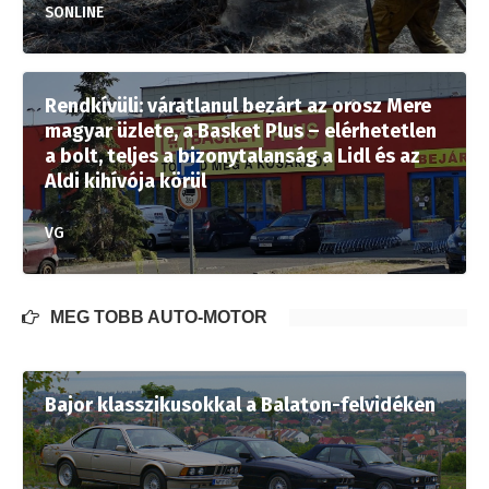
SONLINE
Rendkívüli: váratlanul bezárt az orosz Mere
magyar üzlete, a Basket Plus – elérhetetlen
a bolt, teljes a bizonytalanság a Lidl és az
Aldi kihívója körül
VG
MÉG TÖBB AUTÓ-MOTOR
Bajor klasszikusokkal a Balaton-felvidéken