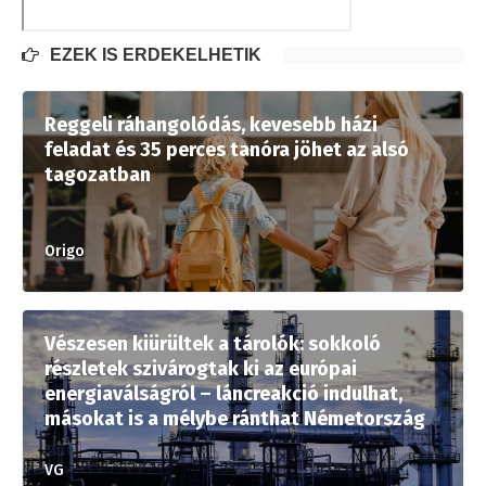
EZEK IS ÉRDEKELHETIK
Reggeli ráhangolódás, kevesebb házi
feladat és 35 perces tanóra jöhet az alsó
tagozatban
Origo
Vészesen kiürültek a tárolók: sokkoló
részletek szivárogtak ki az európai
energiaválságról – láncreakció indulhat,
másokat is a mélybe ránthat Németország
VG