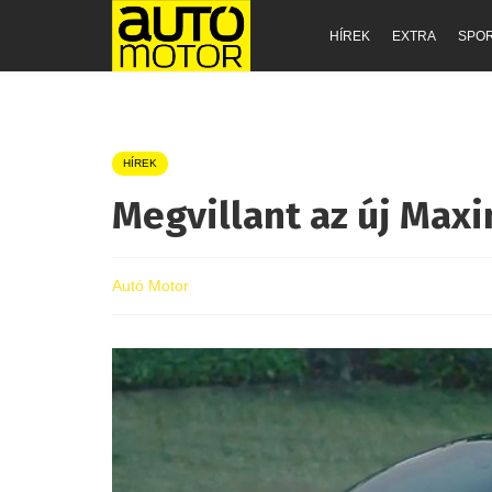
HÍREK
EXTRA
SPO
HÍREK
Megvillant az új Max
Autó Motor