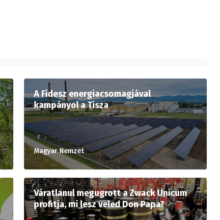
A Fidesz energiacsomagjával
kampányol a Tisza
Magyar Nemzet
Váratlanul megugrott a Zwack Unicum
profitja, mi lesz veled Don Papa?