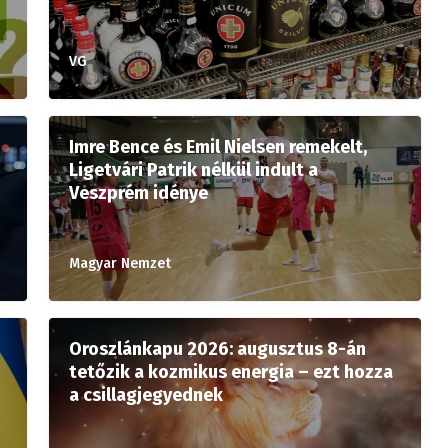
VG
Imre Bence és Emil Nielsen remekelt,
Ligetvári Patrik nélkül indult a
Veszprém idénye
Magyar Nemzet
Oroszlánkapu 2026: augusztus 8-án
tetőzik a kozmikus energia – ezt hozza
a csillagjegyednek