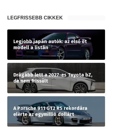
LEGFRISSEBB CIKKEK
Legjobb japán autók: az első öt
modell a listán
Drágább lett a 2027-es Toyota bZ,
de nem frissült
A Porsche 911 GT2 RS rekordára
elérte az egymillió dollárt