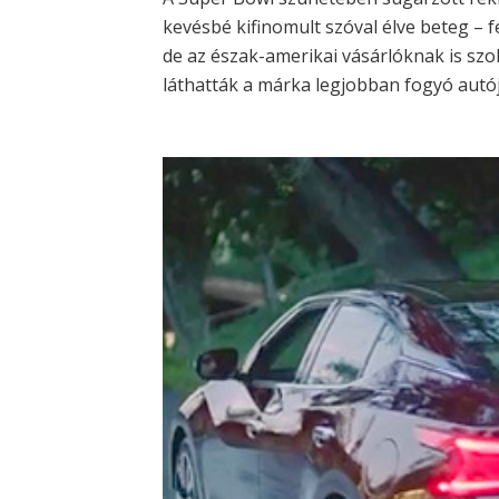
kevésbé kifinomult szóval élve beteg –
de az észak-amerikai vásárlóknak is szo
láthatták a márka legjobban fogyó autój