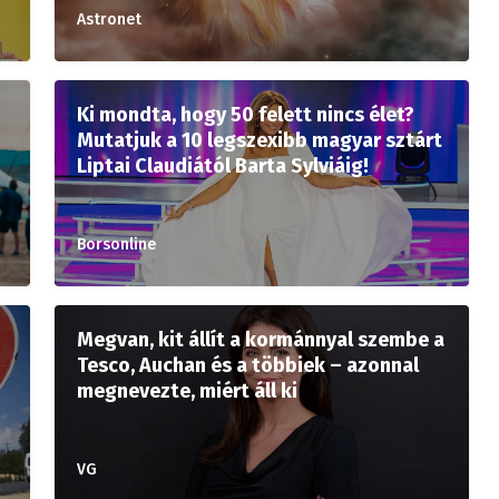
Astronet
Ki mondta, hogy 50 felett nincs élet?
Mutatjuk a 10 legszexibb magyar sztárt
Liptai Claudiától Barta Sylviáig!
Borsonline
Megvan, kit állít a kormánnyal szembe a
Tesco, Auchan és a többiek – azonnal
megnevezte, miért áll ki
VG