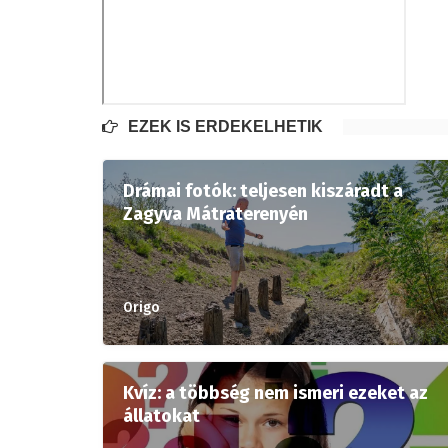
EZEK IS ÉRDEKELHETIK
Drámai fotók: teljesen kiszáradt a
Zagyva Mátraterenyén
Origo
Kvíz: a többség nem ismeri ezeket az
állatokat