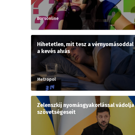
Borsonline
Hihetetlen, mit tesz a vérnyomásoddal
a kevés alvás
Metropol
Zelenszkij nyomásgyakorlással vádolja
szövetségeseit