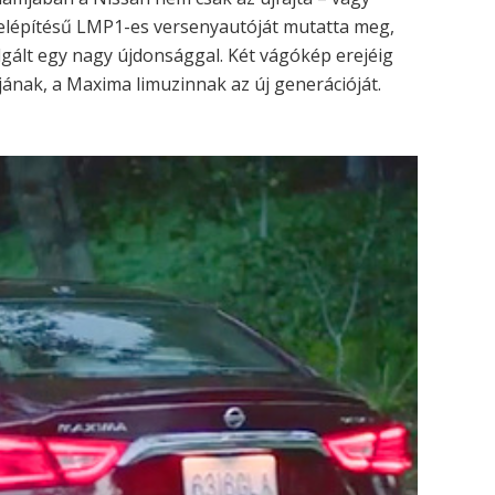
 felépítésű LMP1-es versenyautóját mutatta meg,
lgált egy nagy újdonsággal. Két vágókép erejéig
ának, a Maxima limuzinnak az új generációját.