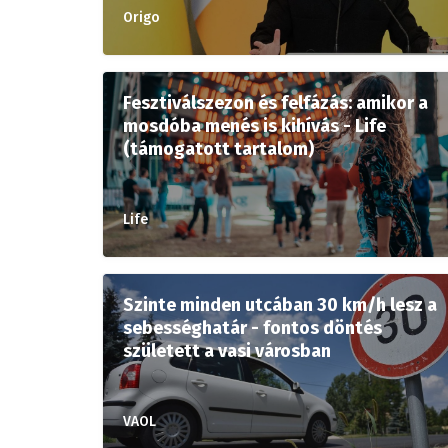
Origo
Fesztiválszezon és felfázás: amikor a
mosdóba menés is kihívás - Life
(támogatott tartalom)
Life
Szinte minden utcában 30 km/h lesz a
sebességhatár - fontos döntés
született a vasi városban
VAOL