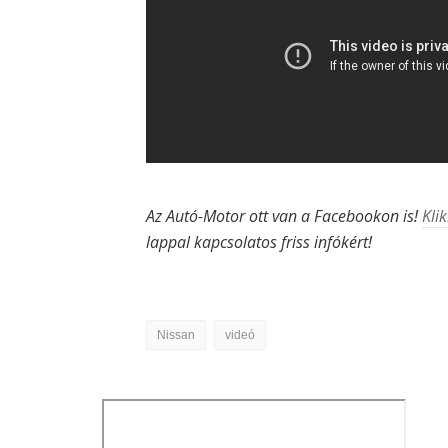
Az Autó-Motor ott van a Facebookon is!
Klik
lappal kapcsolatos friss infókért!
Nissan
videó