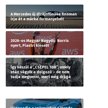
A Mercedes új dizájnfőnöke finoman
írja át a márka formanyelvét
2026-os Magyar Nagydíj: Norris
nyert, Piastri kiesett
Így készül a „CSEPEL 100”, amely
után vágyik a dolgozó – de nem
tudja megvenni, mert még drága