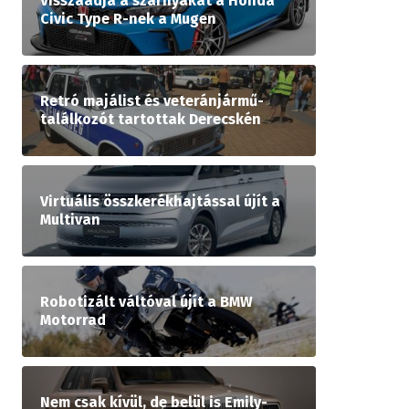
Visszaadja a szárnyakat a Honda
Civic Type R-nek a Mugen
Retró majálist és veteránjármű-
találkozót tartottak Derecskén
Virtuális összkerékhajtással újít a
Multivan
Robotizált váltóval újít a BMW
Motorrad
Nem csak kívül, de belül is Emily-