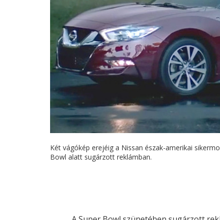
Két vágókép erejéig a Nissan észak-amerikai sikermod
Bowl alatt sugárzott reklámban.
A Super Bowl szünetében sugárzott rekl