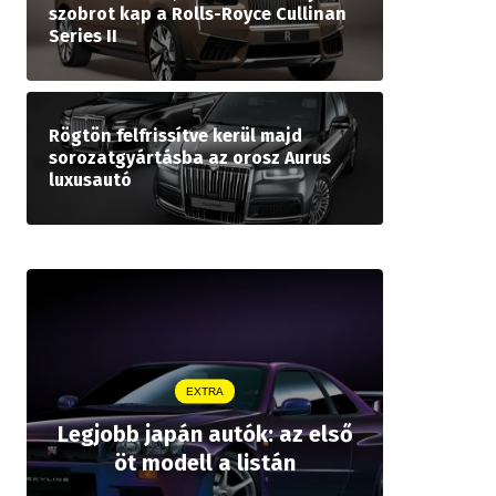
szobrot kap a Rolls-Royce Cullinan
Series II
Rögtön felfrissítve kerül majd
sorozatgyártásba az orosz Aurus
luxusautó
EXTRA
Legjobb japán autók: az első
Drágább 
öt modell a listán
bZ,