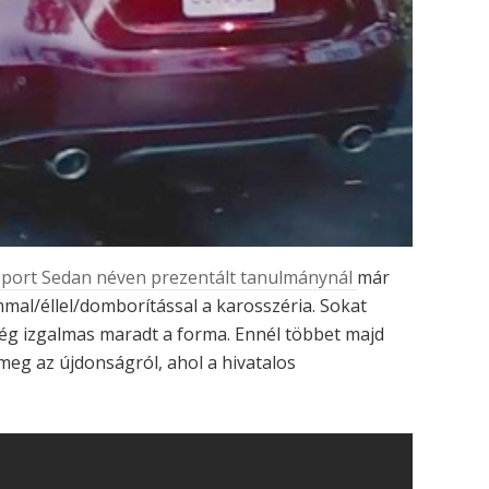
 Sport Sedan néven prezentált tanulmánynál
már
mmal/éllel/domborítással a karosszéria. Sokat
elég izgalmas maradt a forma. Ennél többet majd
eg az újdonságról, ahol a hivatalos