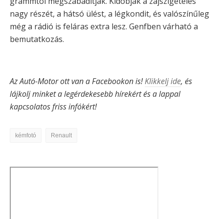
grammtól megszabadítják. Kidobják a zajszigetelés
nagy részét, a hátsó ülést, a légkondit, és valószínűleg
még a rádió is feláras extra lesz. Genfben várható a
bemutatkozás.
Az Autó-Motor ott van a Facebookon is!
Klikkelj ide
, és
lájkolj minket a legérdekesebb hírekért és a lappal
kapcsolatos friss infókért!
kémfotó
Renault