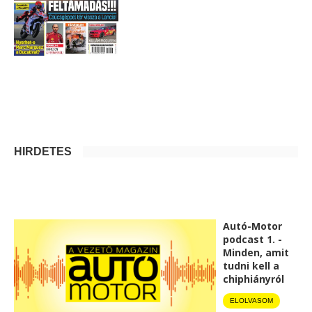
HIRDETÉS
Autó-Motor
podcast 1. -
Minden, amit
tudni kell a
chiphiányról
ELOLVASOM