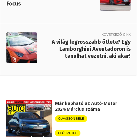
Focus
KÖVETKEZŐ CIKK
A világ legrosszabb ötlete? Egy
Lamborghini Aventadoron is
tanulhat vezetni, aki akar!
Már kapható az Autó-Motor
2024/Március száma
OLVASSON BELE
ELŐFIZETÉS