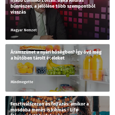
Ifjabb Lomnici Zoltán: Baka András
bűnrészes, a jelölése több szempontból
visszás
Magyar Nemzet
Áramszünet a nyári hőségben? Így óvd meg
a hűtőben tárolt ételeket
Mindmegette
Fesztiválszezon és felfázás: amikor a
mosdóba menés is kihívás - Life