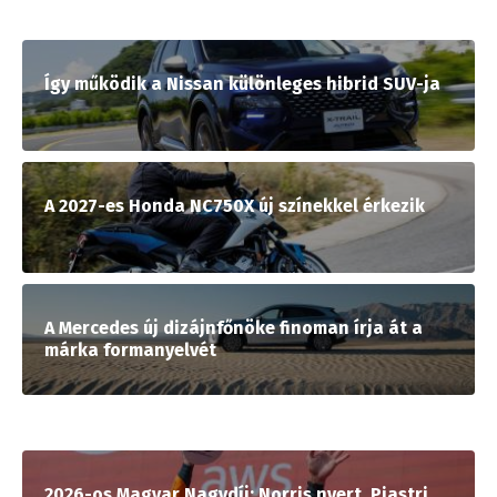
Így működik a Nissan különleges hibrid SUV-ja
A 2027-es Honda NC750X új színekkel érkezik
A Mercedes új dizájnfőnöke finoman írja át a
márka formanyelvét
2026-os Magyar Nagydíj: Norris nyert, Piastri