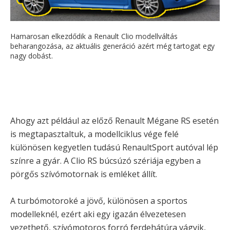
Hamarosan elkezdődik a Renault Clio modellváltás
beharangozása, az aktuális generáció azért még tartogat egy
nagy dobást.
Ahogy azt például az előző Renault Mégane RS esetén
is megtapasztaltuk, a modellciklus vége felé
különösen kegyetlen tudású RenaultSport autóval lép
színre a gyár. A Clio RS búcsúzó szériája egyben a
pörgős szívómotornak is emléket állít.
A turbómotoroké a jövő, különösen a sportos
modelleknél, ezért aki egy igazán élvezetesen
vezethető, szívómotoros forró ferdehátúra vágyik,