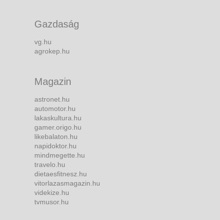
Gazdaság
vg.hu
agrokep.hu
Magazin
astronet.hu
automotor.hu
lakaskultura.hu
gamer.origo.hu
likebalaton.hu
napidoktor.hu
mindmegette.hu
travelo.hu
dietaesfitnesz.hu
vitorlazasmagazin.hu
videkize.hu
tvmusor.hu