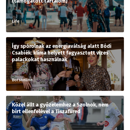
(támogatott tartalom)
Life
Így spórolnak az energiaválság alatt Bódi
Csabiék: klíma helyett fagyasztott vizes
palackokat használnak
Borsonline
Közel állt a győzelemhez a Szolnok, nem
bírt ellenfelével a Tiszafüred