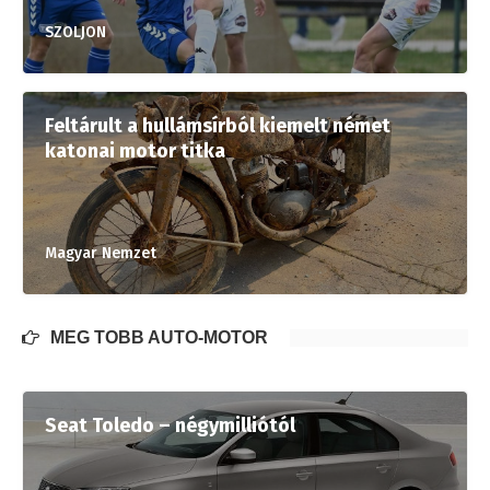
SZOLJON
Feltárult a hullámsírból kiemelt német
katonai motor titka
Magyar Nemzet
MÉG TÖBB AUTÓ-MOTOR
Seat Toledo – négymilliótól