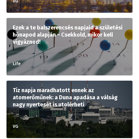
VG
Ezek a te balszerencsés napjaid a születési
hónapod alapján − Csekkold, mikor kell
vigyáznod!
Life
Tíz napja maradhatott ennek az
atomerőműnek: a Duna apadása a válság
nagy nyertesét is utolérheti
VG