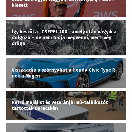
kiesett
Így készül a „CSEPEL 100”, amely után vágyik a
dolgozó – de nem tudja megvenni, mert még
drága
Visszaadja a szárnyakat a Honda Civic Type R-
nek a Mugen
Retró majálist és veteránjármű-találkozót
tartottak Derecskén