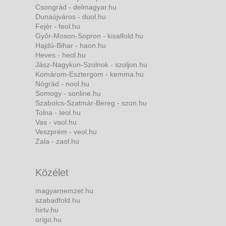
Csongrád - delmagyar.hu
Dunaújváros - duol.hu
Fejér - feol.hu
Győr-Moson-Sopron - kisalfold.hu
Hajdú-Bihar - haon.hu
Heves - heol.hu
Jász-Nagykun-Szolnok - szoljon.hu
Komárom-Esztergom - kemma.hu
Nógrád - nool.hu
Somogy - sonline.hu
Szabolcs-Szatmár-Bereg - szon.hu
Tolna - teol.hu
Vas - vaol.hu
Veszprém - veol.hu
Zala - zaol.hu
Közélet
magyarnemzet.hu
szabadfold.hu
hirtv.hu
origo.hu