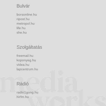
Bulvár
borsonline.hu
ripost.hu
metropol.hu
life.hu
she.hu
Szolgáltatás
freemail.hu
koponyeg.hu
videa.hu
lapcentrum.hu
Rádió
radio1gong.hu
hirfm.hu