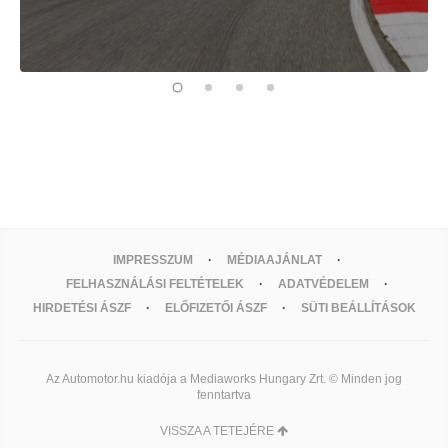
IMPRESSZUM
MÉDIAAJÁNLAT
FELHASZNÁLÁSI FELTÉTELEK
ADATVÉDELEM
HIRDETÉSI ÁSZF
ELŐFIZETŐI ÁSZF
SÜTI BEÁLLÍTÁSOK
Az Automotor.hu kiadója a Mediaworks Hungary Zrt. © Minden jog
fenntartva
VISSZA A TETEJÉRE