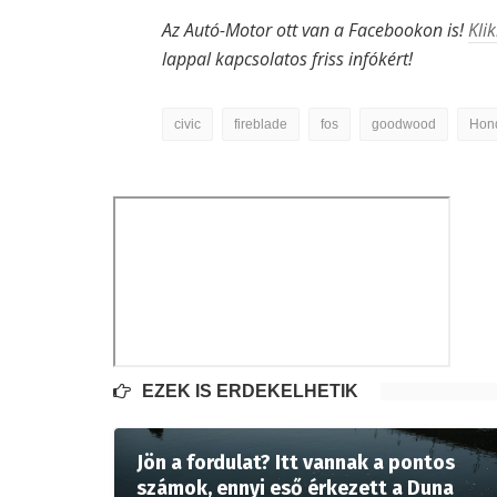
Az Autó-Motor ott van a Facebookon is!
Klik
lappal kapcsolatos friss infókért!
civic
fireblade
fos
goodwood
Hon
EZEK IS ÉRDEKELHETIK
Jön a fordulat? Itt vannak a pontos
számok, ennyi eső érkezett a Duna