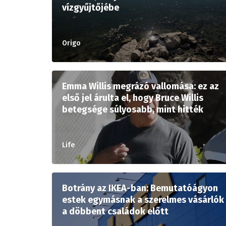
vízgyűjtőjébe
Origo
Emma Willis megrázó vallomása: ez az
első jel árulta el, hogy Bruce Willis
betegsége súlyosabb, mint hitték
Life
Botrány az IKEA-ban: Bemutatóágyon
estek egymásnak a szerelmes vásárlók
a döbbent családok előtt