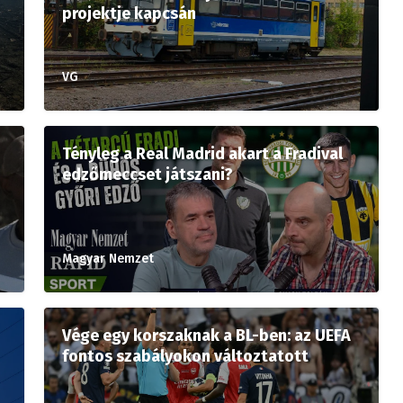
projektje kapcsán
VG
Tényleg a Real Madrid akart a Fradival
edzőmeccset játszani?
Magyar Nemzet
Vége egy korszaknak a BL-ben: az UEFA
fontos szabályokon változtatott