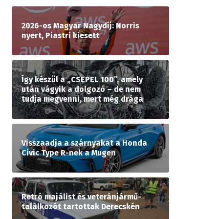
2026-os Magyar Nagydíj: Norris
nyert, Piastri kiesett
Így készül a „CSEPEL 100”, amely
után vágyik a dolgozó – de nem
tudja megvenni, mert még drága
Visszaadja a szárnyakat a Honda
Civic Type R-nek a Mugen
Retró majálist és veteránjármű-
találkozót tartottak Derecskén