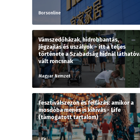
Borsonline
Vámszedőházak, hídrobbantás,
jégzajlás és uszályok – itt a teljes
története a Szabadság hídnál láthatóv
vált roncsnak
Magyar Nemzet
Fesztiválszezon és felfázás: amikor a
mosdóba menés is kihívás - Life
(támogatott tartalom)
Life