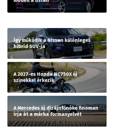
modell a listán
Így működik a Nissan különleges
hibrid SUV-ja
A 2027-es Honda NC750X új
színekkel érkezik
A Mercedes új dizájnfőnöke finoman
írja át a márka formanyelvét