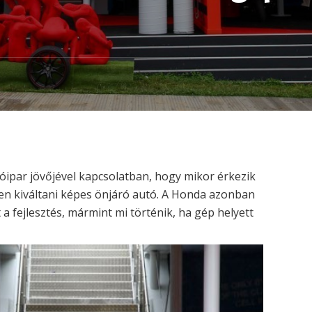
óipar jövőjével kapcsolatban, hogy mikor érkezik
sen kiváltani képes önjáró autó. A Honda azonban
 a fejlesztés, mármint mi történik, ha gép helyett