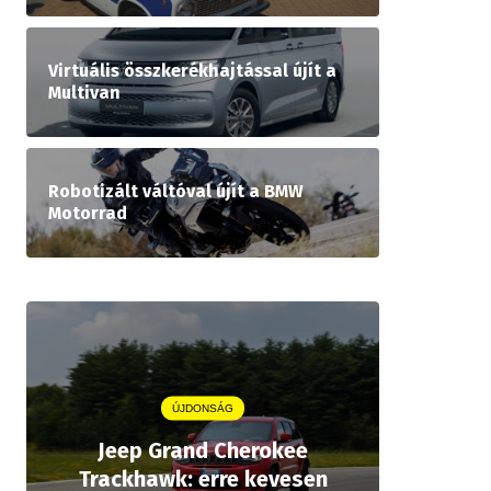
Virtuális összkerékhajtással újít a
Multivan
Robotizált váltóval újít a BMW
Motorrad
ÚJDONSÁG
Jeep Grand Cherokee
Aston
Trackhawk: erre kevesen