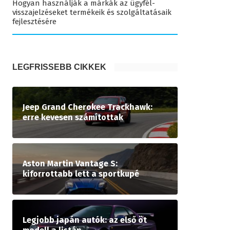
Hogyan használják a márkák az ügyfél-
visszajelzéseket termékeik és szolgáltatásaik
fejlesztésére
LEGFRISSEBB CIKKEK
Jeep Grand Cherokee Trackhawk:
erre kevesen számítottak
Aston Martin Vantage S:
kiforrottabb lett a sportkupé
Legjobb japán autók: az első öt