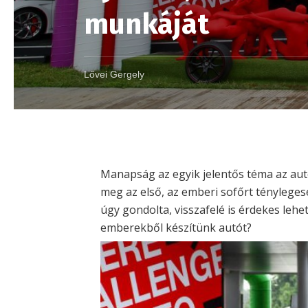
munkáját
Lővei Gergely
Manapság az egyik jelentős téma az aut
meg az első, az emberi sofőrt ténylege
úgy gondolta, visszafelé is érdekes lehet
emberekből készítünk autót?