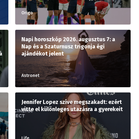
Origo
Napi horoszkóp 2026. augusztus 7: a
Nap és a Szaturnusz trigonja égi
á
ajándékot jelent
Astronet
Jennifer Lopez szíve megszakadt: ezért
vitte el különleges utazásra a gyerekeit
Life