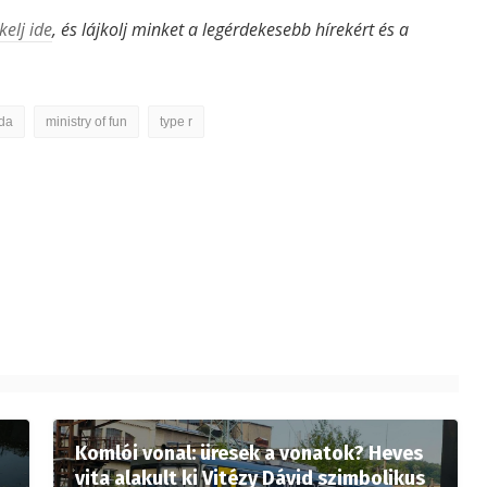
kelj ide
, és lájkolj minket a legérdekesebb hírekért és a
da
ministry of fun
type r
Komlói vonal: üresek a vonatok? Heves
vita alakult ki Vitézy Dávid szimbolikus