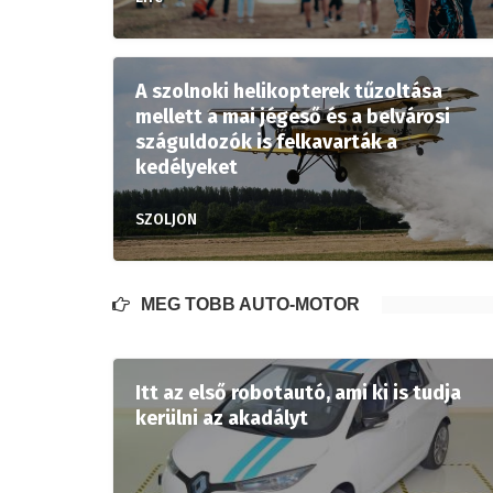
A szolnoki helikopterek tűzoltása
mellett a mai jégeső és a belvárosi
száguldozók is felkavarták a
kedélyeket
SZOLJON
MÉG TÖBB AUTÓ-MOTOR
Itt az első robotautó, ami ki is tudja
kerülni az akadályt