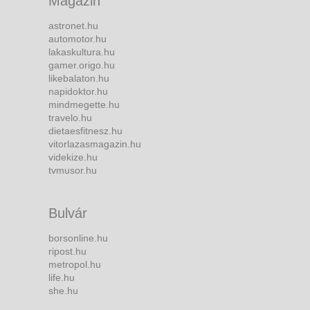
Magazin
astronet.hu
automotor.hu
lakaskultura.hu
gamer.origo.hu
likebalaton.hu
napidoktor.hu
mindmegette.hu
travelo.hu
dietaesfitnesz.hu
vitorlazasmagazin.hu
videkize.hu
tvmusor.hu
Bulvár
borsonline.hu
ripost.hu
metropol.hu
life.hu
she.hu