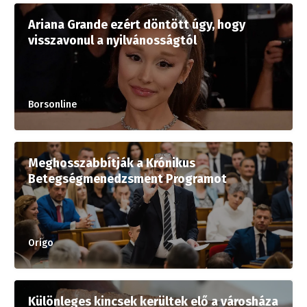
Ariana Grande ezért döntött úgy, hogy
visszavonul a nyilvánosságtól
Borsonline
Meghosszabbítják a Krónikus
Betegségmenedzsment Programot
Origo
Különleges kincsek kerültek elő a városháza