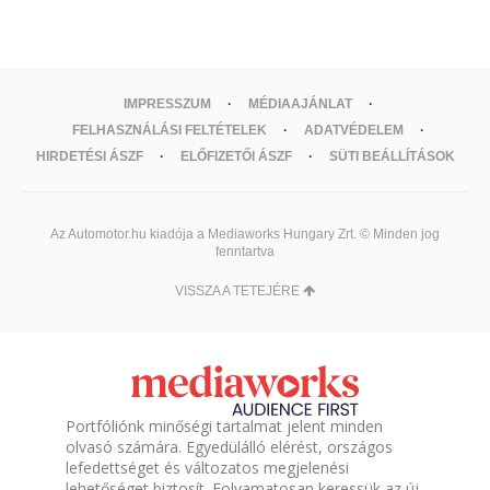
IMPRESSZUM
MÉDIAAJÁNLAT
FELHASZNÁLÁSI FELTÉTELEK
ADATVÉDELEM
HIRDETÉSI ÁSZF
ELŐFIZETŐI ÁSZF
SÜTI BEÁLLÍTÁSOK
Az Automotor.hu kiadója a Mediaworks Hungary Zrt. © Minden jog
fenntartva
VISSZA A TETEJÉRE
Portfóliónk minőségi tartalmat jelent minden
olvasó számára. Egyedülálló elérést, országos
lefedettséget és változatos megjelenési
lehetőséget biztosít. Folyamatosan keressük az új