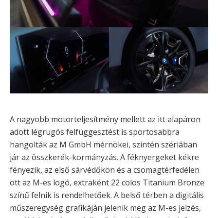
A nagyobb motorteljesítmény mellett az itt alapáron
adott légrugós felfüggesztést is sportosabbra
hangolták az M GmbH mérnökei, szintén szériában
jár az összkerék-kormányzás. A féknyergeket kékre
fényezik, az első sárvédőkön és a csomagtérfedélen
ott az M-es logó, extraként 22 colos Titanium Bronze
színű felnik is rendelhetőek. A belső térben a digitális
műszeregység grafikáján jelenik meg az M-es jelzés,