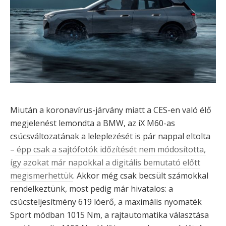
Miután a koronavírus-járvány miatt a CES-en való élő
megjelenést lemondta a BMW, az iX M60-as
csúcsváltozatának a leleplezését is pár nappal eltolta
–
épp csak a sajtófotók időzítését nem módosította,
így azokat már napokkal a digitális bemutató előtt
megismerhettük
. Akkor még csak becsült számokkal
rendelkeztünk, most pedig már hivatalos: a
csúcsteljesítmény 619 lóerő, a maximális nyomaték
Sport módban 1015 Nm, a rajtautomatika választása