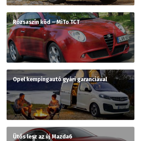
Rózsaszín köd – MiTo TCT
Opel kempingautó gyári garanciával
Ütős lesz az új Mazda6