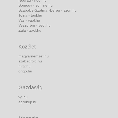
Nógrád - nool.hu
Somogy - sonline.hu
Szabolcs-Szatmár-Bereg - szon.hu
Tolna - teol.hu
Vas - vaol.hu
Veszprém - veol.hu
Zala - zaol.hu
Közélet
magyarnemzet.hu
szabadfold.hu
hirtv.hu
origo.hu
Gazdaság
vg.hu
agrokep.hu