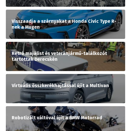
Visszaadja a szárnyakat a Honda Civic Type R-
nek a Mugen
Retró majálist és veteránjármű-találkozót
tartottak Derecskén
Virtuális összkerékhajtással újít a Multivan
Robotizált váltóval újít a BMW Motorrad