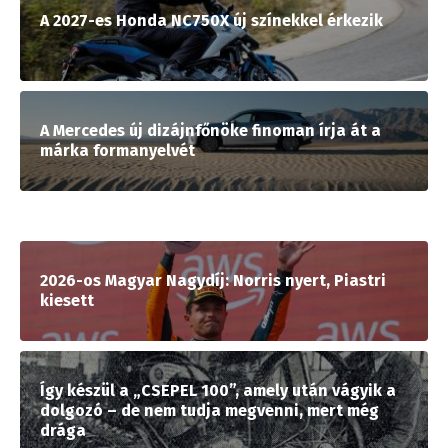
A 2027-es Honda NC750X új színekkel érkezik
A Mercedes új dizájnfőnöke finoman írja át a
márka formanyelvét
2026-os Magyar Nagydíj: Norris nyert, Piastri
kiesett
Így készül a „CSEPEL 100”, amely után vágyik a
dolgozó – de nem tudja megvenni, mert még
drága