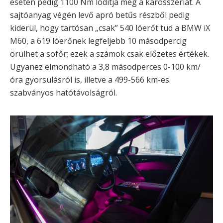
esetén pedig 1100 Nm lódítja meg a karosszériát. A
sajtóanyag végén levő apró betűs részből pedig
kiderül, hogy tartósan „csak” 540 lóerőt tud a BMW iX
M60, a 619 lóerőnek legfeljebb 10 másodpercig
örülhet a sofőr; ezek a számok csak előzetes értékek.
Ugyanez elmondható a 3,8 másodperces 0-100 km/
óra gyorsulásról is, illetve a 499-566 km-es
szabványos hatótávolságról.