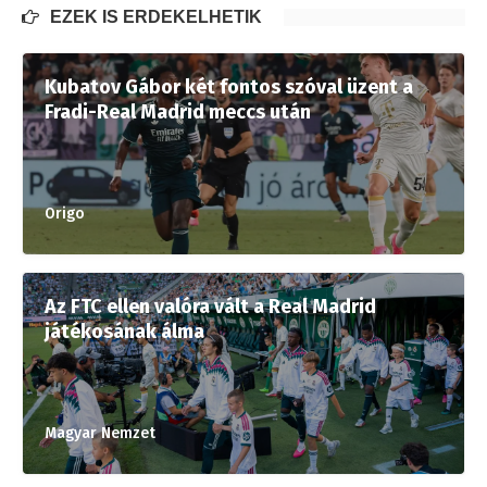
EZEK IS ÉRDEKELHETIK
Kubatov Gábor két fontos szóval üzent a
Fradi-Real Madrid meccs után
Origo
Az FTC ellen valóra vált a Real Madrid
játékosának álma
Magyar Nemzet