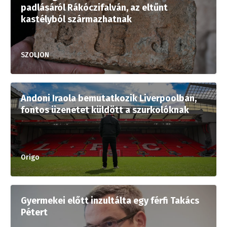
padlásáról Rákóczifalván, az eltűnt
kastélyból származhatnak
SZOLJON
Andoni Iraola bemutatkozik Liverpoolban,
fontos üzenetet küldött a szurkolóknak
Origo
Gyermekei előtt inzultálta egy férfi Takács
Pétert