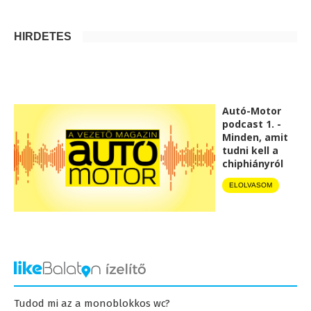
HIRDETÉS
Autó-Motor
podcast 1. -
Minden, amit
tudni kell a
chiphiányról
ELOLVASOM
Tudod mi az a monoblokkos wc?