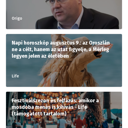
Origo
Napi horoszkóp augusztus 9.: az Oroszlán
ne a célt, hanem az utat figyelje, a Mérleg
legyen jelen az életében
Life
Fesztiválszezon és felfázás: amikor a
mosdóba menés is kihívás - Life
(támogatott tartalom)