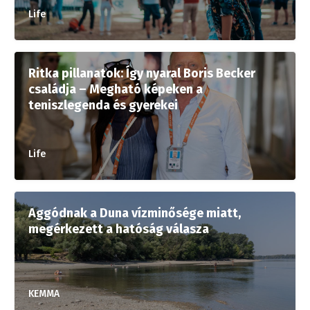
Life
Ritka pillanatok: Így nyaral Boris Becker
családja – Megható képeken a
teniszlegenda és gyerekei
Life
Aggódnak a Duna vízminősége miatt,
megérkezett a hatóság válasza
KEMMA