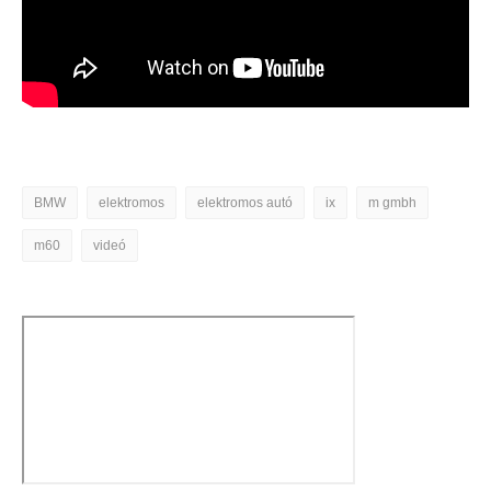
BMW
elektromos
elektromos autó
ix
m gmbh
m60
videó