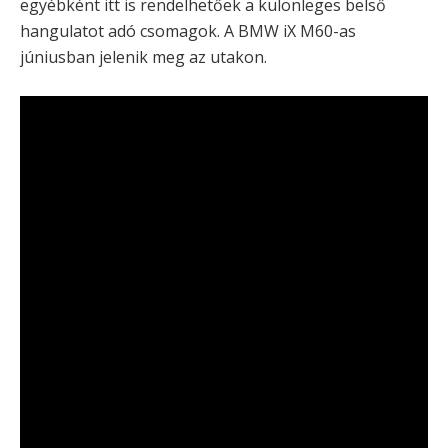
egyébként itt is rendelhetőek a különleges belső
hangulatot adó csomagok. A BMW iX M60-as
júniusban jelenik meg az utakon.