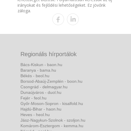
irányokat és fejlődési lehetőségeket. Ez jövőnk
záloga.
Regionális hírportálok
Bács-Kiskun - baon.hu
Baranya - bama.hu
Békés - beol.hu
Borsod-Abaúj-Zemplén - boon.hu
Csongrád - delmagyar.hu
Dunaújváros - duol.hu
Fejér - feol.hu
Győr-Moson-Sopron - kisalfold.hu
Hajdú-Bihar - haon.hu
Heves - heol.hu
Jász-Nagykun-Szolnok - szoljon.hu
Komárom-Esztergom - kemma.hu