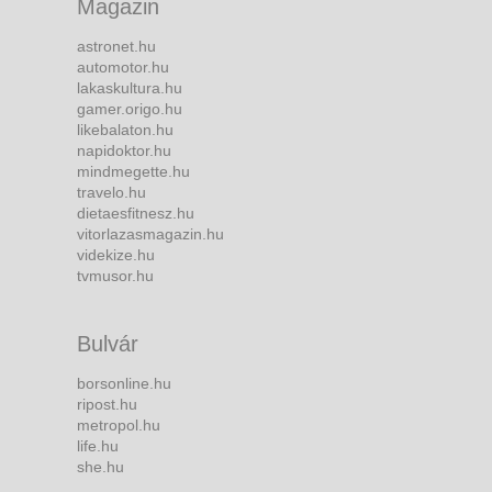
Magazin
astronet.hu
automotor.hu
lakaskultura.hu
gamer.origo.hu
likebalaton.hu
napidoktor.hu
mindmegette.hu
travelo.hu
dietaesfitnesz.hu
vitorlazasmagazin.hu
videkize.hu
tvmusor.hu
Bulvár
borsonline.hu
ripost.hu
metropol.hu
life.hu
she.hu