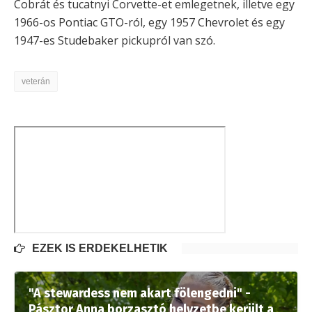
Cobrát és tucatnyi Corvette-et emlegetnek, illetve egy
1966-os Pontiac GTO-ról, egy 1957 Chevrolet és egy
1947-es Studebaker pickupról van szó.
veterán
EZEK IS ÉRDEKELHETIK
"A stewardess nem akart fölengedni" -
Pásztor Anna borzasztó helyzetbe került a