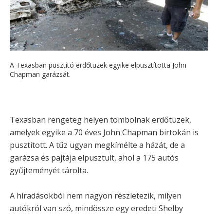
A Texasban pusztító erdőtüzek egyike elpusztította John
Chapman garázsát.
Texasban rengeteg helyen tombolnak erdőtüzek,
amelyek egyike a 70 éves John Chapman birtokán is
pusztított. A tűz ugyan megkímélte a házát, de a
garázsa és pajtája elpusztult, ahol a 175 autós
gyűjteményét tárolta.
A híradásokból nem nagyon részletezik, milyen
autókról van szó, mindössze egy eredeti Shelby