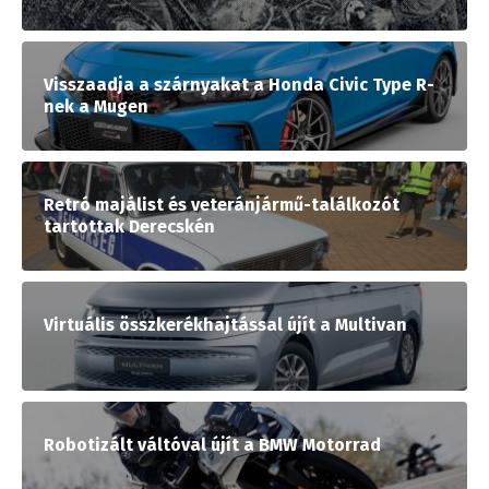
Visszaadja a szárnyakat a Honda Civic Type R-
nek a Mugen
Retró majálist és veteránjármű-találkozót
tartottak Derecskén
Virtuális összkerékhajtással újít a Multivan
Robotizált váltóval újít a BMW Motorrad