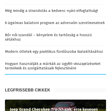
Még mindig a strandolás a kedvenc nyári elfoglaltság!
6 izgalmas balatoni program az adrenalin szerelmeseinek
Bőr női szandál – kényelem és tartósság a hosszú
sétákhoz
Modern ötletek egy praktikus fürdőszoba kialakításához
Hogyan használják a márkák az ügyfél-visszajelzéseket
termékeik és szolgáltatásaik fejlesztésére
LEGFRISSEBB CIKKEK
Jeep Grand Cherokee Trackhawk: erre kevesen