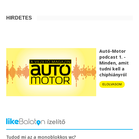
HIRDETÉS
Autó-Motor
podcast 1. -
Minden, amit
tudni kell a
chiphiányról
ELOLVASOM
Tudod mi az a monoblokkos wc?