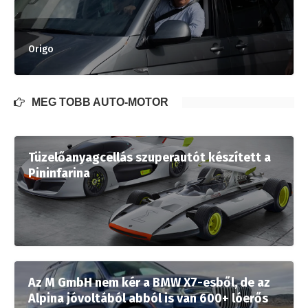
Origo
MÉG TÖBB AUTÓ-MOTOR
Tüzelőanyagcellás szuperautót készített a
Pininfarina
Az M GmbH nem kér a BMW X7-esből, de az
Alpina jóvoltából abból is van 600+ lóerős