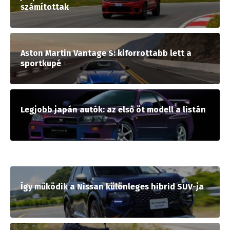
számítottak
Aston Martin Vantage S: kiforrottabb lett a
sportkupé
Legjobb japán autók: az első öt modell a listán
Így működik a Nissan különleges hibrid SUV-ja