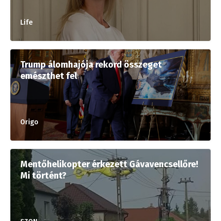
Life
Trump álomhajója rekord összeget
emészthet fel
Origo
Mentőhelikopter érkezett Gávavencsellőre!
Mi történt?