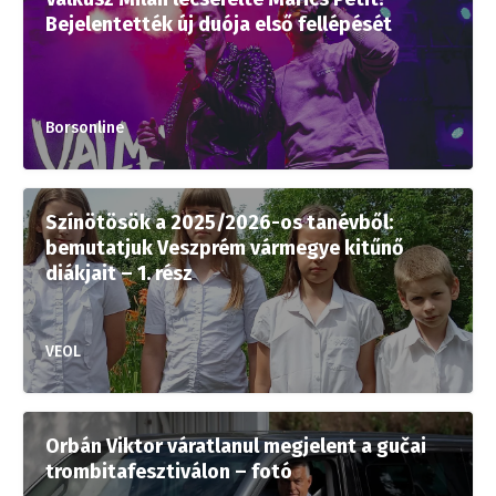
Bejelentették új duója első fellépését
Borsonline
Színötösök a 2025/2026-os tanévből:
bemutatjuk Veszprém vármegye kitűnő
diákjait – 1. rész
VEOL
Orbán Viktor váratlanul megjelent a gučai
trombitafesztiválon – fotó