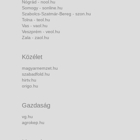
Nógrád - nool.hu
Somogy - sonline.hu
Szabolcs-Szatmár-Bereg - szon.hu
Tolna - teol.hu
Vas - vaol.hu
Veszprém - veol.hu
Zala - zaol.hu
Közélet
magyarnemzet.hu
szabadfold.hu
hirtv.hu
origo.hu
Gazdaság
vg.hu
agrokep.hu