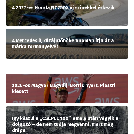
A 2027-es Honda NC750X új színekkel érkezik
A Mercedes új dizájnfőnöke finoman írja át a
márka formanyelvét
2026-os Magyar Nagydíj: Norris nyert, Piastri
kiesett
Így készül a „CSEPEL 100”, amely után vágyik a
dolgozó – de nem tudja megvenni, mert még
drága