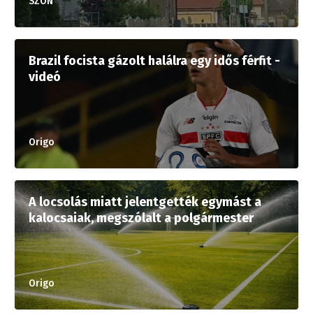
SZON
Brazil focista gázolt halálra egy idős férfit -
videó
Origo
A locsolás miatt jelentgették egymást a
kalocsaiak, megszólalt a polgármester
Origo