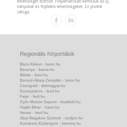
lehetőséget biztosít. Folyamatosan keressük az új
irányokat és fejlődési lehetőségeket. Ez jövőnk
záloga.
Regionális hírportálok
Bács-Kiskun - baon.hu
Baranya - bama.hu
Békés - beol.hu
Borsod-Abaúj-Zemplén - boon.hu
Csongrád - delmagyar.hu
Dunaújváros - duol.hu
Fejér - feol.hu
Győr-Moson-Sopron - kisalfold.hu
Hajdú-Bihar - haon.hu
Heves - heol.hu
Jász-Nagykun-Szolnok - szoljon.hu
Komárom-Esztergom - kemma.hu