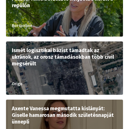
repülőn
Borsonline
Ismét logisztikai bázist támadtak az
ukránok, az orosz támadásokban több civil
megsérült
Origo
Axente Vanessa megmutatta kislányát:
Giselle hamarosan második születésnapját
ünnepli