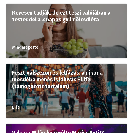
Kevesen tudják, de ezt teszi valójában a
testeddel a 3 napos gyümölcsdiéta
Mindmegette
Fesztiválszezon és felfázás: amikor a
mosdóba menés is kihívás - Life
(támogatott tartalom)
Life
Valkusz Milán lecserélte Marics Petit?