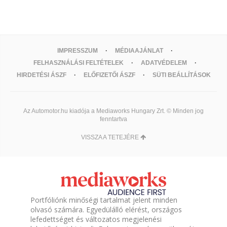
IMPRESSZUM
MÉDIAAJÁNLAT
FELHASZNÁLÁSI FELTÉTELEK
ADATVÉDELEM
HIRDETÉSI ÁSZF
ELŐFIZETŐI ÁSZF
SÜTI BEÁLLÍTÁSOK
Az Automotor.hu kiadója a Mediaworks Hungary Zrt. © Minden jog
fenntartva
VISSZA A TETEJÉRE
Portfóliónk minőségi tartalmat jelent minden
olvasó számára. Egyedülálló elérést, országos
lefedettséget és változatos megjelenési