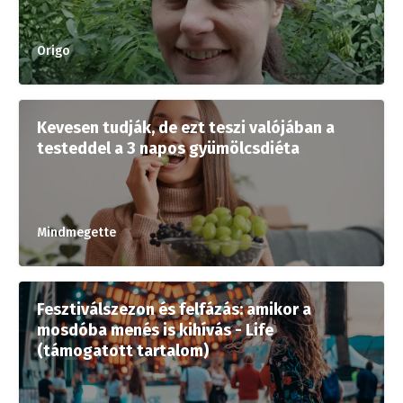
Origo
Kevesen tudják, de ezt teszi valójában a
testeddel a 3 napos gyümölcsdiéta
Mindmegette
Fesztiválszezon és felfázás: amikor a
mosdóba menés is kihívás - Life
(támogatott tartalom)