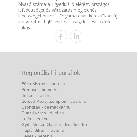
olvasó számára. Egyedülálló elérést, országos
lefedettséget és változatos megjelenési
lehetőséget biztosít. Folyamatosan keressük az új
irányokat és fejlődési lehetőségeket. Ez jövőnk
záloga.
Regionális hírportálok
Bács-Kiskun - baon.hu
Baranya - bama.hu
Békés - beol.hu
Borsod-Abaúj-Zemplén - boon.hu
Csongrád - delmagyar.hu
Dunaújváros - duol.hu
Fejér - feol.hu
Győr-Moson-Sopron - kisalfold.hu
Hajdú-Bihar - haon.hu
Heves - heol.hu