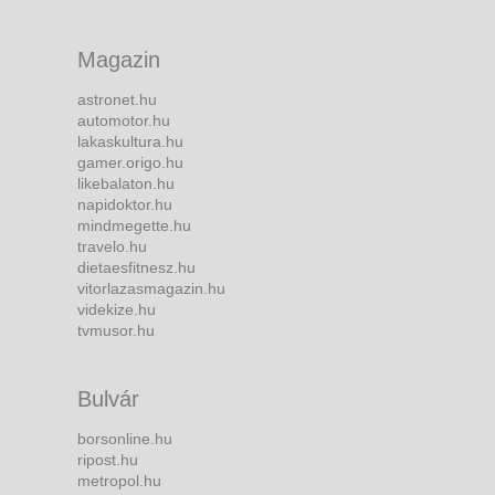
Magazin
astronet.hu
automotor.hu
lakaskultura.hu
gamer.origo.hu
likebalaton.hu
napidoktor.hu
mindmegette.hu
travelo.hu
dietaesfitnesz.hu
vitorlazasmagazin.hu
videkize.hu
tvmusor.hu
Bulvár
borsonline.hu
ripost.hu
metropol.hu