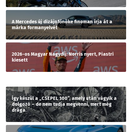
A Mercedes új dizájnfőnöke finoman írja át a
márka formanyelvét
2026-os Magyar Nagydíj: Norris nyert, Piastri
kiesett
Így készül a „CSEPEL 100”, amely után vágyik a
dolgozó – de nem tudja megvenni, mert még
drága