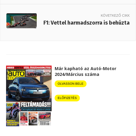
KÖVETKEZŐ CIKK
F1: Vettel harmadszorra is behúzta
Már kapható az Autó-Motor
2024/Március száma
OLVASSON BELE
ELŐFIZETÉS