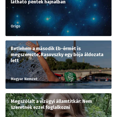
látható péntek hajnalban
Origo
Betlehem a második Eb-érmét is
megszerezte, Rasovszky egy bója áldozata
lett
Magyar Nemzet
Megszólalt a vízügyi államtitkár: Nem
szeretnék ezzel foglalkozni