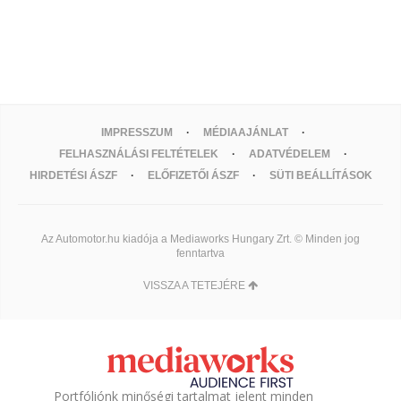
IMPRESSZUM
MÉDIAAJÁNLAT
FELHASZNÁLÁSI FELTÉTELEK
ADATVÉDELEM
HIRDETÉSI ÁSZF
ELŐFIZETŐI ÁSZF
SÜTI BEÁLLÍTÁSOK
Az Automotor.hu kiadója a Mediaworks Hungary Zrt. © Minden jog
fenntartva
VISSZA A TETEJÉRE
Portfóliónk minőségi tartalmat jelent minden