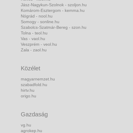
Jász-Nagykun-Szolnok - szoljon.hu
Komárom-Esztergom - kemma.hu
Nógrád - nool.hu
Somogy - sonline.hu
Szabolcs-Szatmár-Bereg - szon.hu
Tolna - teol.hu
Vas - vaol.hu
Veszprém - veol.hu
Zala - zaol.hu
Közélet
magyarnemzet.hu
szabadfold.hu
hirtv.hu
origo.hu
Gazdaság
vg.hu
agrokep.hu