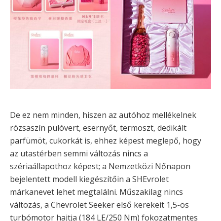
De ez nem minden, hiszen az autóhoz mellékelnek
rózsaszín pulóvert, esernyőt, termoszt, dedikált
parfümöt, cukorkát is, ehhez képest meglepő, hogy
az utastérben semmi változás nincs a
szériaállapothoz képest; a Nemzetközi Nőnapon
bejelentett modell kiegészítőin a SHEvrolet
márkanevet lehet megtalálni. Műszakilag nincs
változás, a Chevrolet Seeker első kerekeit 1,5-ös
turbómotor hajtja (184 LE/250 Nm) fokozatmentes