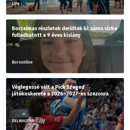
Life
Borzalmas részletek derültek ki: sáros vízbe
fulladhatott a 9 éves kislány
Borsonline
Véglegessé vált a Pick Szeged
játékoskerete a 2026–2027-es szezonra
DELMAGYAR