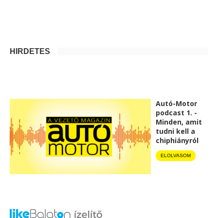
HIRDETÉS
Autó-Motor
podcast 1. -
Minden, amit
tudni kell a
chiphiányról
ELOLVASOM