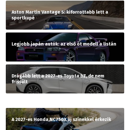
Aston Martin Vantage S: kiforrottabb lett a
sportkupé
Legjobb japán autók: az első öt modell a listán
Drágább lett a 2027-es Toyota bZ, de nem
frissült
A 2027-es Honda NC750X új színekkel érkezik