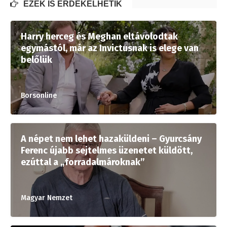
EZEK IS ÉRDEKELHETIK
Harry herceg és Meghan eltávolodtak
egymástól, már az Invictusnak is elege van
belőlük
Borsonline
A népet nem lehet hazaküldeni – Gyurcsány
Ferenc újabb sejtelmes üzenetet küldött,
ezúttal a „forradalmároknak”
Magyar Nemzet