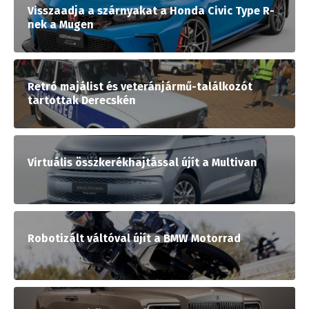
Visszaadja a szárnyakat a Honda Civic Type R-
nek a Mugen
Retró majálist és veteránjármű-találkozót
tartottak Derecskén
Virtuális összkerékhajtással újít a Multivan
Robotizált váltóval újít a BMW Motorrad