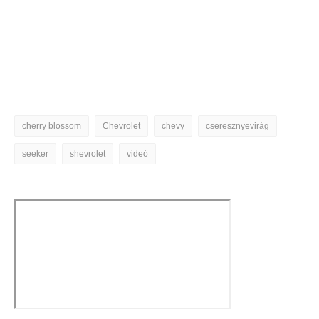
cherry blossom
Chevrolet
chevy
cseresznyevirág
seeker
shevrolet
videó