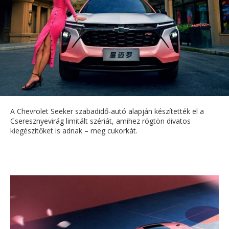
A Chevrolet Seeker szabadidő-autó alapján készítették el a
Cseresznyevirág limitált szériát, amihez rögtön divatos
kiegészítőket is adnak – meg cukorkát.