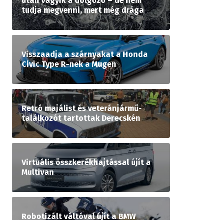
után vágyik a dolgozó – de nem
tudja megvenni, mert még drága
Visszaadja a szárnyakat a Honda
Civic Type R-nek a Mugen
Retró majálist és veteránjármű-
találkozót tartottak Derecskén
Virtuális összkerékhajtással újít a
Multivan
Robotizált váltóval újít a BMW