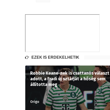
EZEK IS ÉRDEKELHETIK
Robbie Keane-nek is csattanós választ
adott, a Fradi új sztárját a hőség sem
állította meg
Origo