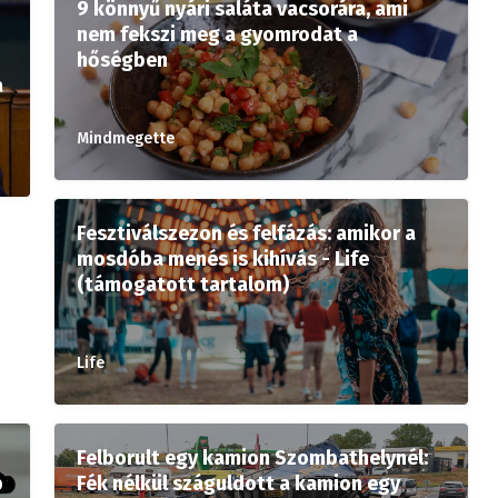
9 könnyű nyári saláta vacsorára, ami
nem fekszi meg a gyomrodat a
hőségben
a
Mindmegette
Fesztiválszezon és felfázás: amikor a
mosdóba menés is kihívás - Life
(támogatott tartalom)
Life
Felborult egy kamion Szombathelynél:
p
Fék nélkül száguldott a kamion egy