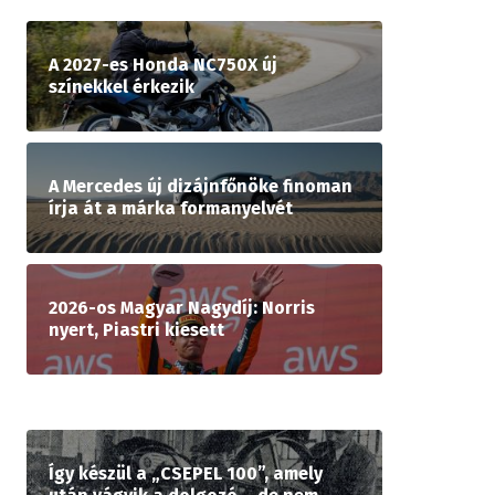
A 2027-es Honda NC750X új
színekkel érkezik
A Mercedes új dizájnfőnöke finoman
írja át a márka formanyelvét
2026-os Magyar Nagydíj: Norris
nyert, Piastri kiesett
Így készül a „CSEPEL 100”, amely