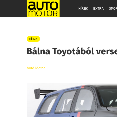
HÍREK
EXTRA
SPO
HÍREK
Bálna Toyotából vers
Autó Motor