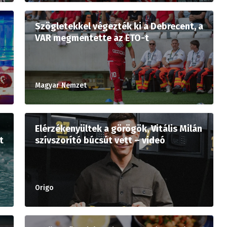
Szögletekkel végezték ki a Debrecent, a
VAR megmentette az ETO-t
Magyar Nemzet
Elérzékenyültek a görögök, Vitális Milán
t
szívszorító búcsút vett – videó
Origo