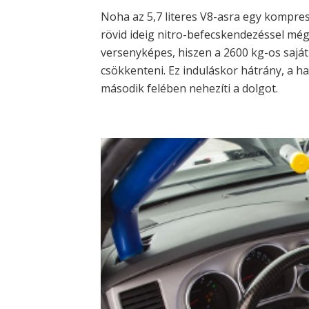
Noha az 5,7 literes V8-asra egy kompress
rövid ideig nitro-befecskendezéssel mé
versenyképes, hiszen a 2600 kg-os sajá
csökkenteni. Ez induláskor hátrány, a 
második felében nehezíti a dolgot.