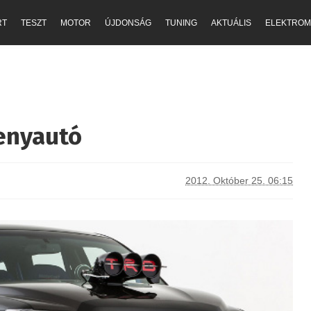
RT
TESZT
MOTOR
ÚJDONSÁG
TUNING
AKTUÁLIS
ELEKTROM
enyautó
2012. Október 25. 06:15