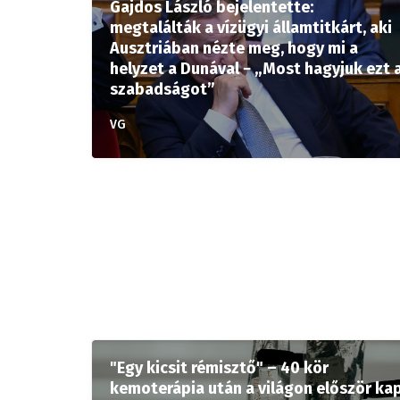
Gajdos László bejelentette:
megtalálták a vízügyi államtitkárt, aki
Ausztriában nézte meg, hogy mi a
helyzet a Dunával − „Most hagyjuk ezt 
szabadságot”
VG
"Egy kicsit rémisztő" – 40 kör
kemoterápia után a világon először ka