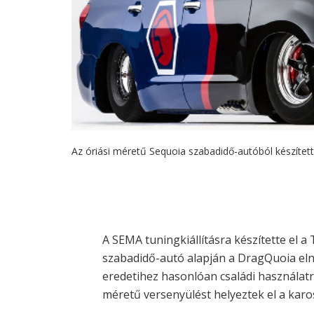
Az óriási méretű Sequoia szabadidő-autóból készített
A SEMA tuningkiállításra készítette el 
szabadidő-autó alapján a DragQuoia eln
eredetihez hasonlóan családi használat
méretű versenyülést helyeztek el a karo