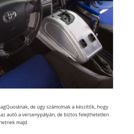
ragQuoiának, de úgy számolnak a készítők, hogy
z autó a versenypályán, de biztos felejthetetlen
lhetnek majd.