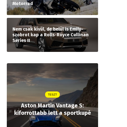
Motorrad
Nem csak kívül, de belül is Emily-
szobrot kap a Rolls-Royce Cullinan
Series II
TESZT
Aston Martin Vantage S:
Legjobb
kiforrottabb lett a sportkupé
öt