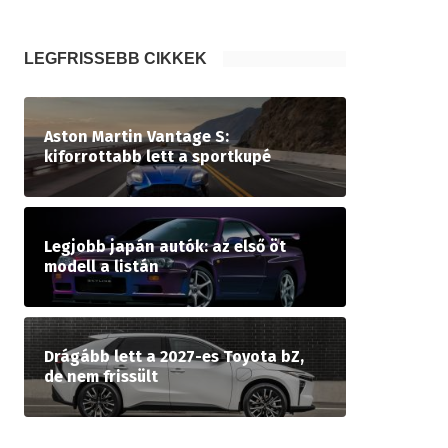
LEGFRISSEBB CIKKEK
Aston Martin Vantage S:
kiforrottabb lett a sportkupé
Legjobb japán autók: az első öt
modell a listán
Drágább lett a 2027-es Toyota bZ,
de nem frissült