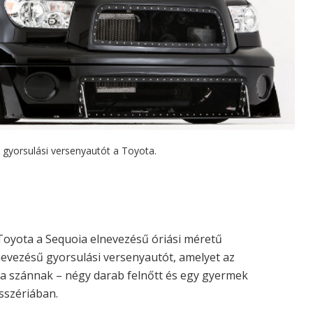
 gyorsulási versenyautót a Toyota.
a Toyota a Sequoia elnevezésű óriási méretű
evezésű gyorsulási versenyautót, amelyet az
ra szánnak – négy darab felnőtt és egy gyermek
sszériában.