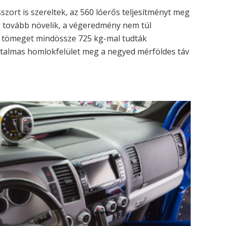
zort is szereltek, az 560 lóerős teljesítményt meg
g tovább növelik, a végeredmény nem túl
t tömeget mindössze 725 kg-mal tudták
hatalmas homlokfelület meg a negyed mérföldes táv