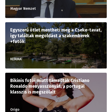
Magyar Nemzet
Egyszerű ötlet mentheti meg a Cseke-tavat,
így találtak megoldást a szakemberek
+fotók
KEMMA
Bikinis fotói miatt támadták Cristiano
Ronaldo menyasszonyát, a portugál
klasszis is megszólalt
Origo