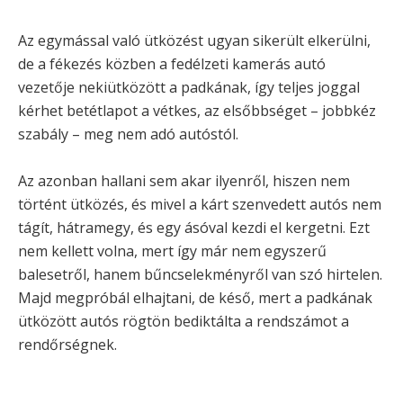
Az egymással való ütközést ugyan sikerült elkerülni,
de a fékezés közben a fedélzeti kamerás autó
vezetője nekiütközött a padkának, így teljes joggal
kérhet betétlapot a vétkes, az elsőbbséget – jobbkéz
szabály – meg nem adó autóstól.
Az azonban hallani sem akar ilyenről, hiszen nem
történt ütközés, és mivel a kárt szenvedett autós nem
tágít, hátramegy, és egy ásóval kezdi el kergetni. Ezt
nem kellett volna, mert így már nem egyszerű
balesetről, hanem bűncselekményről van szó hirtelen.
Majd megpróbál elhajtani, de késő, mert a padkának
ütközött autós rögtön bediktálta a rendszámot a
rendőrségnek.