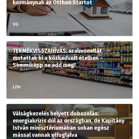
kormánynak az Otthon Startot
VG
TERMÉKVISSZAHÍVÁS: szalmonellát
mutattak ki a közkedvelt ételben −
Semmiképp ne edd meg!
Life
Válságkezelés helyett dobozolás:
energiakrízis dúl az országban, de Kapitány
István minisztériumában sokan egész
mással vannak elfoglalva