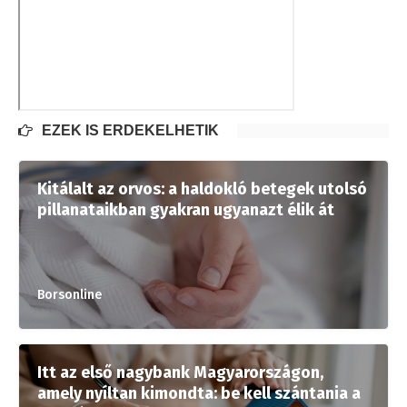
EZEK IS ÉRDEKELHETIK
Kitálalt az orvos: a haldokló betegek utolsó
pillanataikban gyakran ugyanazt élik át
Borsonline
Itt az első nagybank Magyarországon,
amely nyíltan kimondta: be kell szántania a