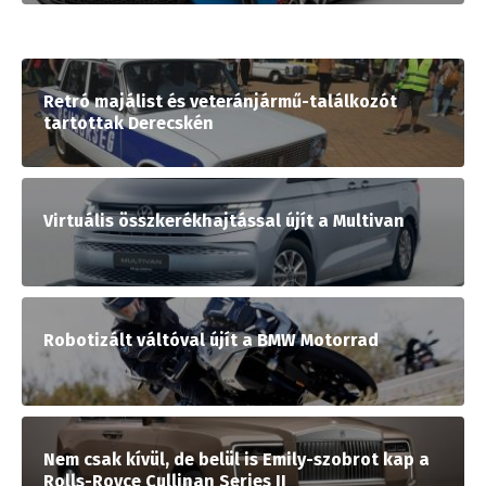
Retró majálist és veteránjármű-találkozót
tartottak Derecskén
Virtuális összkerékhajtással újít a Multivan
Robotizált váltóval újít a BMW Motorrad
Nem csak kívül, de belül is Emily-szobrot kap a
Rolls-Royce Cullinan Series II