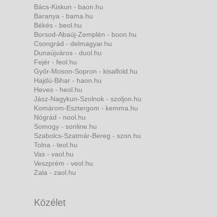
Bács-Kiskun - baon.hu
Baranya - bama.hu
Békés - beol.hu
Borsod-Abaúj-Zemplén - boon.hu
Csongrád - delmagyar.hu
Dunaújváros - duol.hu
Fejér - feol.hu
Győr-Moson-Sopron - kisalfold.hu
Hajdú-Bihar - haon.hu
Heves - heol.hu
Jász-Nagykun-Szolnok - szoljon.hu
Komárom-Esztergom - kemma.hu
Nógrád - nool.hu
Somogy - sonline.hu
Szabolcs-Szatmár-Bereg - szon.hu
Tolna - teol.hu
Vas - vaol.hu
Veszprém - veol.hu
Zala - zaol.hu
Közélet