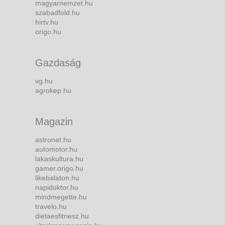
magyarnemzet.hu
szabadfold.hu
hirtv.hu
origo.hu
Gazdaság
vg.hu
agrokep.hu
Magazin
astronet.hu
automotor.hu
lakaskultura.hu
gamer.origo.hu
likebalaton.hu
napidoktor.hu
mindmegette.hu
travelo.hu
dietaesfitnesz.hu