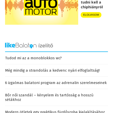
tudni kell a
chiphiányról
ELOLVASOM
Tudod mi az a monoblokkos wc?
Még mindig a strandolás a kedvenc nyári elfoglaltság!
6 izgalmas balatoni program az adrenalin szerelmeseinek
Bőr női szandál – kényelem és tartósság a hosszú
sétákhoz
Modern ötletek egy praktikus fürdőszoba kialakításához