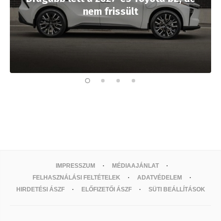
nem frissült
IMPRESSZUM
MÉDIAAJÁNLAT
FELHASZNÁLÁSI FELTÉTELEK
ADATVÉDELEM
HIRDETÉSI ÁSZF
ELŐFIZETŐI ÁSZF
SÜTI BEÁLLÍTÁSOK