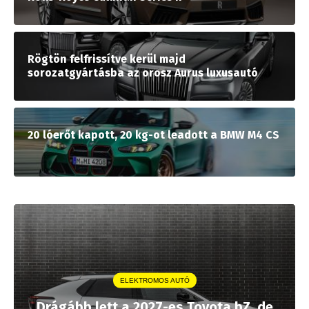
Rögtön felfrissítve kerül majd
sorozatgyártásba az orosz Aurus luxusautó
20 lóerőt kapott, 20 kg-ot leadott a BMW M4 CS
ELEKTROMOS AUTÓ
Drágább lett a 2027-es Toyota bZ, de