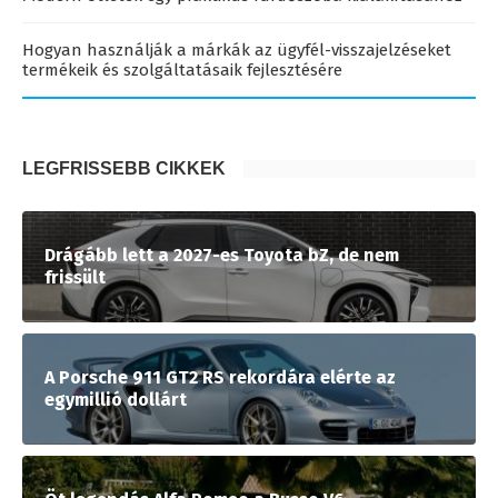
Hogyan használják a márkák az ügyfél-visszajelzéseket
termékeik és szolgáltatásaik fejlesztésére
LEGFRISSEBB CIKKEK
Drágább lett a 2027-es Toyota bZ, de nem
frissült
A Porsche 911 GT2 RS rekordára elérte az
egymillió dollárt