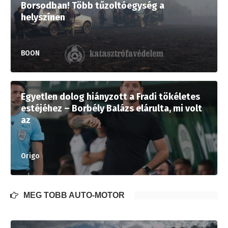
Borsodban! Több tűzoltóegység a
helyszínen
BOON
Egyetlen dolog hiányzott a Fradi tökéletes
estéjéhez – Borbély Balázs elárulta, mi volt
az
Origo
MÉG TÖBB AUTÓ-MOTOR