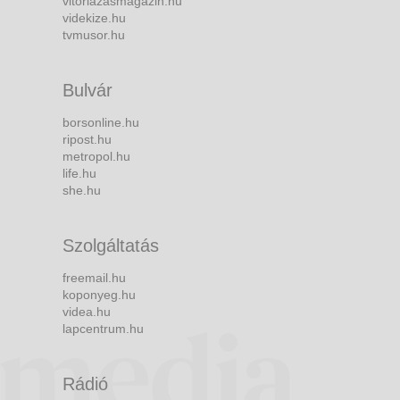
vitorlazasmagazin.hu
videkize.hu
tvmusor.hu
Bulvár
borsonline.hu
ripost.hu
metropol.hu
life.hu
she.hu
Szolgáltatás
freemail.hu
koponyeg.hu
videa.hu
lapcentrum.hu
Rádió