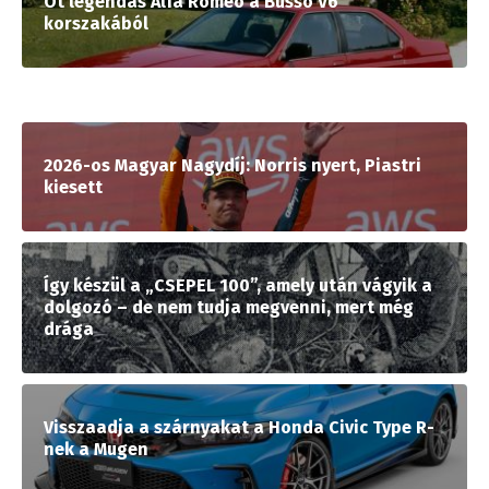
Öt legendás Alfa Romeo a Busso V6
korszakából
2026-os Magyar Nagydíj: Norris nyert, Piastri
kiesett
Így készül a „CSEPEL 100”, amely után vágyik a
dolgozó – de nem tudja megvenni, mert még
drága
Visszaadja a szárnyakat a Honda Civic Type R-
nek a Mugen