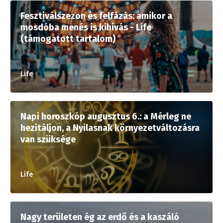
Fesztiválszezon és felfázás: amikor a
mosdóba menés is kihívás - Life
(támogatott tartalom)
Life
Napi horoszkóp augusztus 6.: a Mérleg ne
hezitáljon, a Nyilasnak környezetváltozásra
van szüksége
Life
Nagy területen ég az erdő és a kaszáló