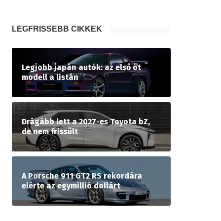
LEGFRISSEBB CIKKEK
Legjobb japán autók: az első öt
modell a listán
Drágább lett a 2027-es Toyota bZ,
de nem frissült
A Porsche 911 GT2 RS rekordára
elérte az egymillió dollárt