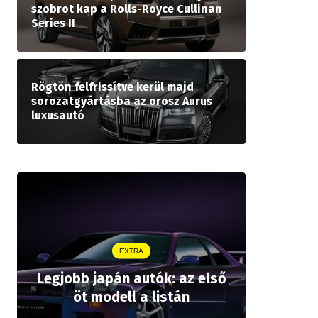
szobrot kap a Rolls-Royce Cullinan
Series II
Rögtön felfrissítve kerül majd
sorozatgyártásba az orosz Aurus
luxusautó
EXTRA
Legjobb japán autók: az első
Drágább 
öt modell a listán
bZ,