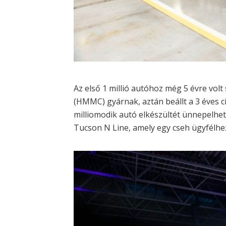
Az első 1 millió autóhoz még 5 évre vo
(HMMC) gyárnak, aztán beállt a 3 éves c
milliomodik autó elkészültét ünnepelhet
Tucson N Line, amely egy cseh ügyfélhez