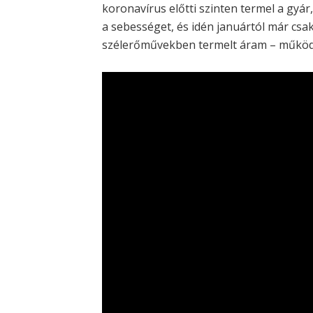
koronavírus előtti szinten termel a gyár
a sebességet, és idén januártól már csa
szélerőművekben termelt áram – működi