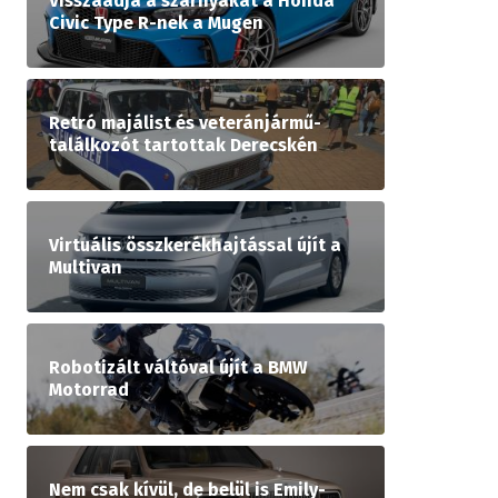
Visszaadja a szárnyakat a Honda
Civic Type R-nek a Mugen
Retró majálist és veteránjármű-
találkozót tartottak Derecskén
Virtuális összkerékhajtással újít a
Multivan
Robotizált váltóval újít a BMW
Motorrad
Nem csak kívül, de belül is Emily-