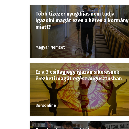
Több tízezer nyugdíjas nem tudja
igazolni magát ezen a héten a kormány
miatt?
Magyar Nemzet
Ez a 3 csillagjegy igazán sikeresnek
érezheti magát egész augusztusban
Borsonline