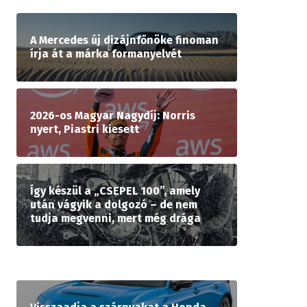
A Mercedes új dizájnfőnöke finoman
írja át a márka formanyelvét
2026-os Magyar Nagydíj: Norris
nyert, Piastri kiesett
Így készül a „CSEPEL 100”, amely
után vágyik a dolgozó – de nem
tudja megvenni, mert még drága