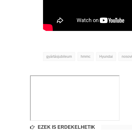
gyártásjubileum
hmmc
Hyundai
nosov
EZEK IS ÉRDEKELHETIK