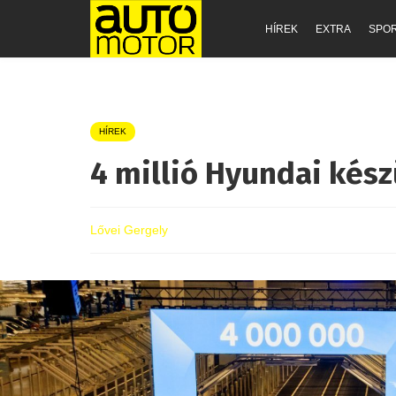
HÍREK
EXTRA
SPO
HÍREK
4 millió Hyundai kés
Lővei Gergely