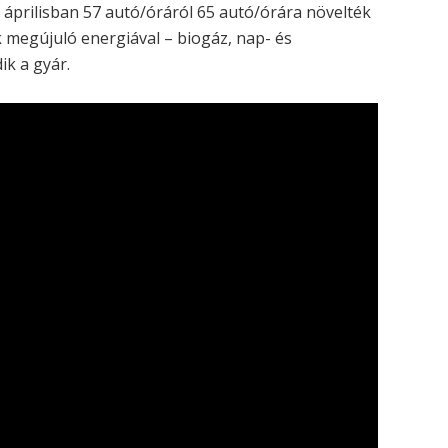
, áprilisban 57 autó/óráról 65 autó/órára növelték
k megújuló energiával – biogáz, nap- és
k a gyár.