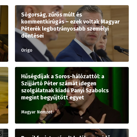
Sógorság, zűrös múlt és
kommentkirúgás – ezek voltak Magyar
Péterék legbotrányosabb személyi
döntései
Origo
Hűségdíjak a Soros-hálózattól: a
Szijjártó Péter számát idegen
szolgálatnak kiadó Panyi Szabolcs
megint begyűjtött egyet
Magyar Nemzet