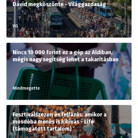
Dávid megköszönte - Világgazdaság
VG
Nincs 10 000 forint ez a gép az Aldiban,
mégis nagy segítség lehet a takarításban
Mindmegette
Fesztiválszezon és felfázás: amikor a
mosdóba menés is kihívás - Life
(támogatott tartalom)