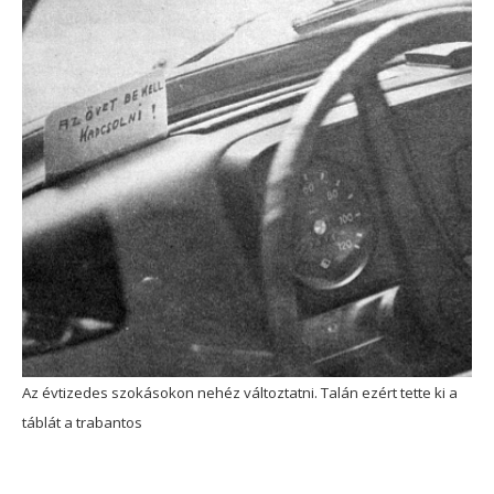
Az évtizedes szokásokon nehéz változtatni. Talán ezért tette ki a
táblát a trabantos