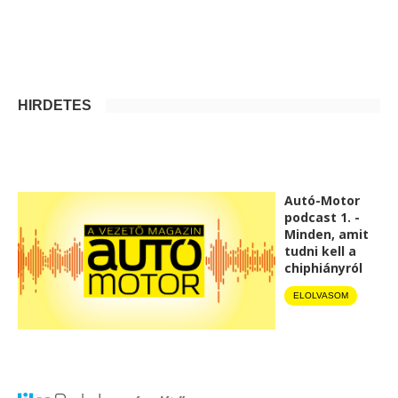
HIRDETÉS
Autó-Motor
podcast 1. -
Minden, amit
tudni kell a
chiphiányról
ELOLVASOM