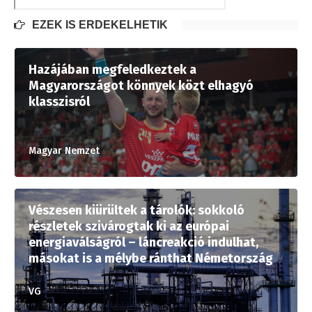
EZEK IS ÉRDEKELHETIK
Hazájában megfeledkeztek a
Magyarországot könnyek közt elhagyó
klasszisról
Magyar Nemzet
Vészesen kiürültek a tárolók: sokkoló
részletek szivárogtak ki az európai
energiaválságról – láncreakció indulhat,
másokat is a mélybe ránthat Németország
VG