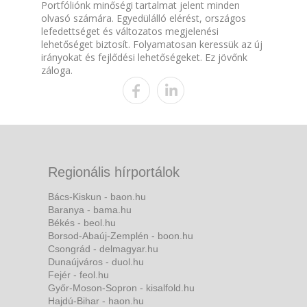
Portfóliónk minőségi tartalmat jelent minden
olvasó számára. Egyedülálló elérést, országos
lefedettséget és változatos megjelenési
lehetőséget biztosít. Folyamatosan keressük az új
irányokat és fejlődési lehetőségeket. Ez jövőnk
záloga.
Regionális hírportálok
Bács-Kiskun - baon.hu
Baranya - bama.hu
Békés - beol.hu
Borsod-Abaúj-Zemplén - boon.hu
Csongrád - delmagyar.hu
Dunaújváros - duol.hu
Fejér - feol.hu
Győr-Moson-Sopron - kisalfold.hu
Hajdú-Bihar - haon.hu