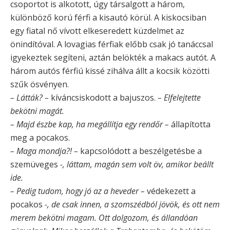
csoportot is alkotott, úgy társalgott a három,
különböző korú férfi a kisautó körül. A kiskocsiban
egy fiatal nő vívott elkeseredett küzdelmet az
önindítóval. A lovagias férfiak előbb csak jó tanáccsal
igyekeztek segíteni, aztán belökték a makacs autót. A
három autós férfiú kissé zihálva állt a kocsik közötti
szűk ösvényen.
– Látták? –
kíváncsiskodott a bajuszos.
– Elfelejtette
bekötni magát.
– Majd észbe kap, ha megállítja egy rendőr –
állapította
meg a pocakos.
– Maga mondja?! –
kapcsolódott a beszélgetésbe a
szemüveges
-, láttam, magán sem volt öv, amikor beállt
ide.
– Pedig tudom, hogy jó az a heveder –
védekezett a
pocakos
-, de csak innen, a szomszédból jövök, és ott nem
merem bekötni magam. Ott dolgozom, és állandóan