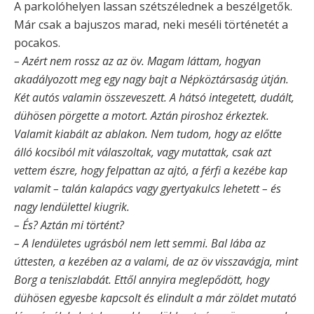
A parkolóhelyen lassan szétszélednek a beszélgetők.
Már csak a bajuszos marad, neki meséli történetét a
pocakos.
– Azért nem rossz az az öv. Magam láttam, hogyan
akadályozott meg egy nagy bajt a Népköztársaság útján.
Két autós valamin összeveszett. A hátsó integetett, dudált,
dühösen pörgette a motort. Aztán piroshoz érkeztek.
Valamit kiabált az ablakon. Nem tudom, hogy az előtte
álló kocsiból mit válaszoltak, vagy mutattak, csak azt
vettem észre, hogy felpattan az ajtó, a férfi a kezébe kap
valamit – talán kalapács vagy gyertyakulcs lehetett – és
nagy lendülettel kiugrik.
– És? Aztán mi történt?
– A lendületes ugrásból nem lett semmi. Bal lába az
úttesten, a kezében az a valami, de az öv visszavágja, mint
Borg a teniszlabdát. Ettől annyira meglepődött, hogy
dühösen egyesbe kapcsolt és elindult a már zöldet mutató