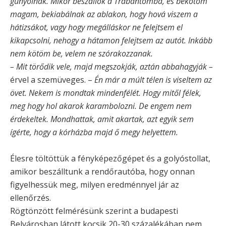
gúnyolnak. Mikor beszállok a Trabantomba, és bekötöm
magam, bekiabálnak az ablakon, hogy hová viszem a
hátizsákot, vagy hogy megálláskor ne felejtsem el
kikapcsolni, nehogy a hátamon felejtsem az autót. Inkább
nem kötöm be, velem ne szórakozzanak.
– Mit törődik vele, majd megszokják, aztán abbahagyják –
érvel a szemüveges. –
Én már a múlt télen is viseltem az
övet. Nekem is mondtak mindenfélét. Hogy mitől félek,
meg hogy hol akarok karambolozni. De engem nem
érdekeltek. Mondhattak, amit akartak, azt egyik sem
ígérte, hogy a kórházba majd ő megy helyettem.
Élesre töltöttük a fényképezőgépet és a golyóstollat,
amikor beszálltunk a rendőrautóba, hogy onnan
figyelhessük meg, milyen eredménnyel jár az
ellenőrzés.
Rögtönzött felmérésünk szerint a budapesti
Belvárosban látott kocsik 20-30 százalékában nem