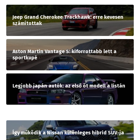
Jeep Grand Cherokee Trackhawk: erre kevesen
számítottak
Aston Martin Vantage S: kiforrottabb lett a
sportkupé
Legjobb japán autók: az első öt modell a listán
Így működik a Nissan különleges hibrid SUV-ja