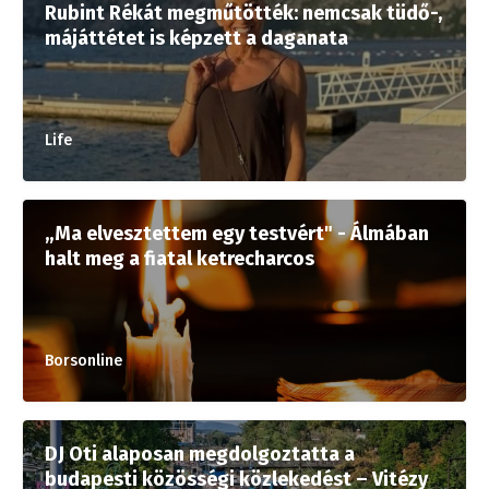
Rubint Rékát megműtötték: nemcsak tüdő-,
májáttétet is képzett a daganata
Life
„Ma elvesztettem egy testvért" - Álmában
halt meg a fiatal ketrecharcos
Borsonline
DJ Oti alaposan megdolgoztatta a
budapesti közösségi közlekedést – Vitézy