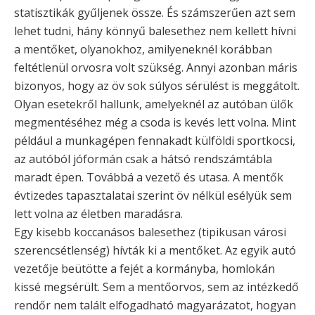
statisztikák gyűljenek össze. És számszerűen azt sem
lehet tudni, hány könnyű balesethez nem kellett hívni
a mentőket, olyanokhoz, amilyeneknél korábban
feltétlenül orvosra volt szükség. Annyi azonban máris
bizonyos, hogy az öv sok súlyos sérülést is meggátolt.
Olyan esetekről hallunk, amelyeknél az autóban ülők
megmentéséhez még a csoda is kevés lett volna. Mint
például a munkagépen fennakadt külföldi sportkocsi,
az autóból jóformán csak a hátsó rendszámtábla
maradt épen. Továbbá a vezető és utasa. A mentők
évtizedes tapasztalatai szerint öv nélkül esélyük sem
lett volna az életben maradásra.
Egy kisebb koccanásos balesethez (tipikusan városi
szerencsétlenség) hívták ki a mentőket. Az egyik autó
vezetője beütötte a fejét a kormányba, homlokán
kissé megsérült. Sem a mentőorvos, sem az intézkedő
rendőr nem talált elfogadható magyarázatot, hogyan