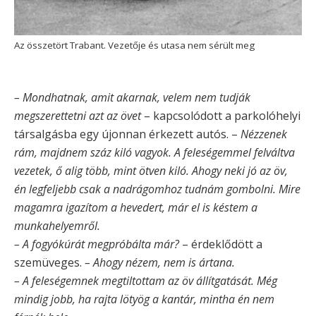
Az összetört Trabant. Vezetője és utasa nem sérült meg
– Mondhatnak, amit akarnak, velem nem tudják
megszerettetni azt az övet
– kapcsolódott a parkolóhelyi
társalgásba egy újonnan érkezett autós. –
Nézzenek
rám, majdnem száz kiló vagyok. A feleségemmel felváltva
vezetek, ő alig több, mint ötven kiló. Ahogy neki jó az öv,
én legfeljebb csak a nadrágomhoz tudnám gombolni. Mire
magamra igazítom a hevedert, már el is késtem a
munkahelyemről.
– A fogyókúrát megpróbálta már?
– érdeklődött a
szemüveges.
– Ahogy nézem, nem is ártana.
– A feleségemnek megtiltottam az öv állítgatását. Még
mindig jobb, ha rajta lötyög a kantár, mintha én nem