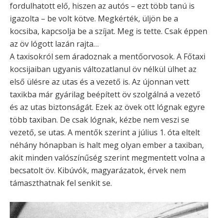
fordulhatott elő, hiszen az autós – ezt több tanú is
igazolta – be volt kötve. Megkérték, üljön be a
kocsiba, kapcsolja be a szíjat. Meg is tette. Csak éppen
az öv lógott lazán rajta…
A taxisokról sem áradoznak a mentőorvosok. A Főtaxi
kocsijaiban ugyanis változatlanul öv nélkül ülhet az
első ülésre az utas és a vezető is. Az újonnan vett
taxikba már gyárilag beépített öv szolgálná a vezető
és az utas biztonságát. Ezek az övek ott lógnak egyre
több taxiban. De csak lógnak, kézbe nem veszi se
vezető, se utas. A mentők szerint a július 1. óta eltelt
néhány hónapban is halt meg olyan ember a taxiban,
akit minden valószínűség szerint megmentett volna a
becsatolt öv. Kibúvók, magyarázatok, érvek nem
támaszthatnak fel senkit se.