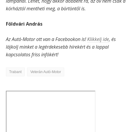
lámpánál. Lehet, hogy akkor döbbent rá, az öv nem csak a
kórháztól mentheti meg, a börtöntől is.
Földvári András
Az Autó-Motor ott van a Facebookon is!
Klikkelj ide
, és
lájkolj minket a legérdekesebb hírekért és a lappal
kapcsolatos friss infókért!
Trabant
Veterán Autó-Motor