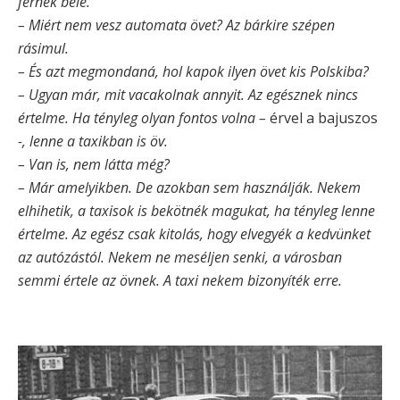
férnék bele.
– Miért nem vesz automata övet? Az bárkire szépen
rásimul.
– És azt megmondaná, hol kapok ilyen övet kis Polskiba?
– Ugyan már, mit vacakolnak annyit. Az egésznek nincs
értelme. Ha tényleg olyan fontos volna –
érvel a bajuszos
-, lenne a taxikban is öv.
– Van is, nem látta még?
– Már amelyikben. De azokban sem használják. Nekem
elhihetik, a taxisok is bekötnék magukat, ha tényleg lenne
értelme. Az egész csak kitolás, hogy elvegyék a kedvünket
az autózástól. Nekem ne meséljen senki, a városban
semmi értele az övnek. A taxi nekem bizonyíték erre.