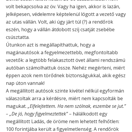
volt bekapcsolva az öv. Vagy ha igen, akkor is lazán,
jelképesen, védelemre képtelenül lógott a vezető vagy
az utas vállán. Volt, aki úgy járt túl (?) a rendőrök
eszén, hogy a vállán átdobott szíj csatját zsebébe
csúsztatta.
Útunkon azt is megállapíthattuk, hogy a
magánautósok a fegyelmezettebb, megfontoltabb
vezetők: a legtöbb felakasztott övet állami rendszámú
autóban számolhattuk össze. Nehéz megérteni, miért
éppen azok nem törődnek biztonságukkal, akik egész
nap úton vannak!
A megállított autósok szinte kivétel nélkül egyformán
válaszoltak arra a kérdésre, miért nem kapcsolták be
magukat.
„Elfelejtettem. Ha nem szólnak, eszembe se jut.”
– „De jó, hogy figyelmeztettek”
– hálálkodott egy
megállított Ladás, de öröme nem lehetett felhőtlen:
100 forintjába került a figyelmetlenség. A rendőrök