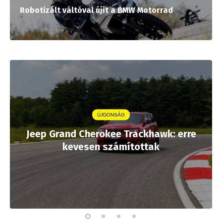
Robotizált váltóval újít a BMW Motorrad
ÚJDONSÁG
Jeep Grand Cherokee Trackhawk: erre
kevesen számítottak