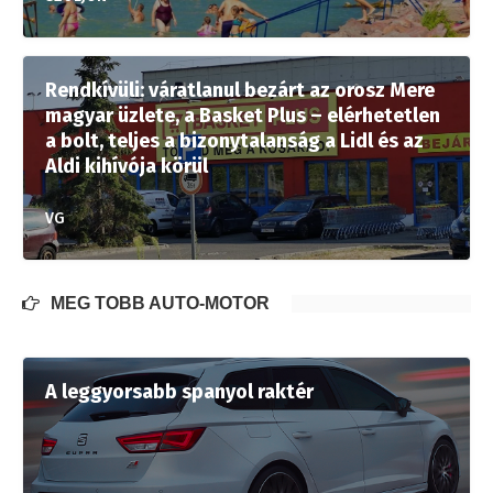
Rendkívüli: váratlanul bezárt az orosz Mere
magyar üzlete, a Basket Plus – elérhetetlen
a bolt, teljes a bizonytalanság a Lidl és az
Aldi kihívója körül
VG
MÉG TÖBB AUTÓ-MOTOR
A leggyorsabb spanyol raktér