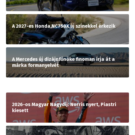
A 2027-es Honda NC750X új színekkel érkezik
A Mercedes új dizájnfőnöke finoman írja át a
márka formanyelvét
2026-os Magyar Nagydíj: Norris nyert, Piastri
kiesett