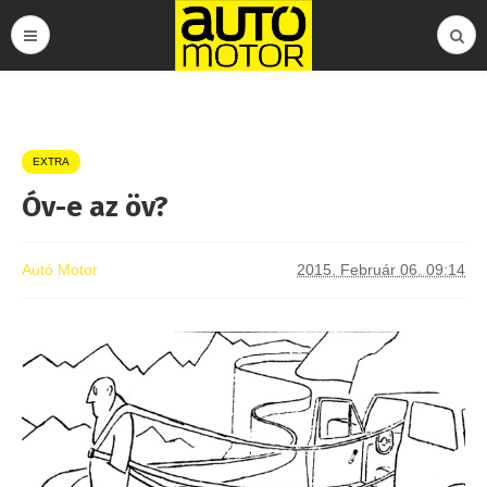
EXTRA
Óv-e az öv?
Autó Motor
2015. Február 06. 09:14