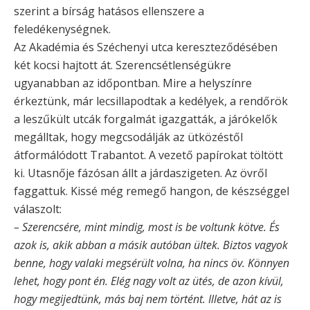
szerint a bírság hatásos ellenszere a
feledékenységnek.
Az Akadémia és Széchenyi utca kereszteződésében
két kocsi hajtott át. Szerencsétlenségükre
ugyanabban az időpontban. Mire a helyszínre
érkeztünk, már lecsillapodtak a kedélyek, a rendőrök
a leszűkült utcák forgalmát igazgatták, a járókelők
megálltak, hogy megcsodálják az ütközéstől
átformálódott Trabantot. A vezető papírokat töltött
ki. Utasnője fázósan állt a járdaszigeten. Az övről
faggattuk. Kissé még remegő hangon, de készséggel
válaszolt:
– Szerencsére, mint mindig, most is be voltunk kötve. És
azok is, akik abban a másik autóban ültek. Biztos vagyok
benne, hogy valaki megsérült volna, ha nincs öv. Könnyen
lehet, hogy pont én. Elég nagy volt az ütés, de azon kívül,
hogy megijedtünk, más baj nem történt. Illetve, hát az is