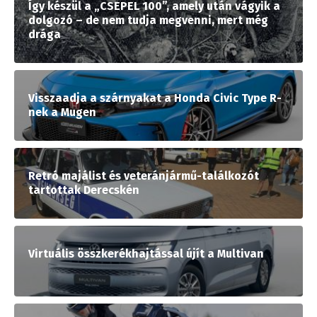
Így készül a „CSEPEL 100”, amely után vágyik a
dolgozó – de nem tudja megvenni, mert még
drága
Visszaadja a szárnyakat a Honda Civic Type R-
nek a Mugen
Retró majálist és veteránjármű-találkozót
tartottak Derecskén
Virtuális összkerékhajtással újít a Multivan