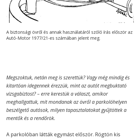
A biztonsági övről és annak használatáról szóló írás először az
Autó-Motor 1977/21-es számában jelent meg.
Megszoktuk, netán meg is szerettük? Vagy még mindig és
kitartóan idegennek érezzük, mint az autót megbuktató
vizsgabiztost? – erre kerestük a választ, amikor
meghallgattuk, mit mondanak az övről a parkolóhelyen
beszélgető autósok, milyen tapasztalatokat gyűjtöttek a
mentők és a rendőrök.
A parkolóban látták egymást először. Rögtön kis