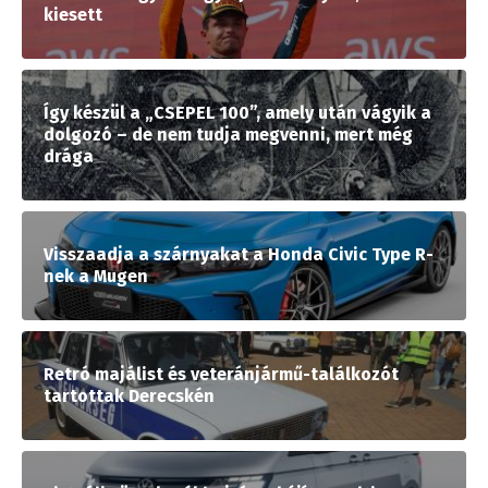
kiesett
Így készül a „CSEPEL 100”, amely után vágyik a
dolgozó – de nem tudja megvenni, mert még
drága
Visszaadja a szárnyakat a Honda Civic Type R-
nek a Mugen
Retró majálist és veteránjármű-találkozót
tartottak Derecskén