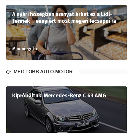
A nyári hőségben aranyat érhet ez a Lidl-
termék – ennyiért most megéri lecsapni rá
Mindmegette
MÉG TÖBB AUTÓ-MOTOR
Kipróbáltuk: Mercedes-Benz C 63 AMG