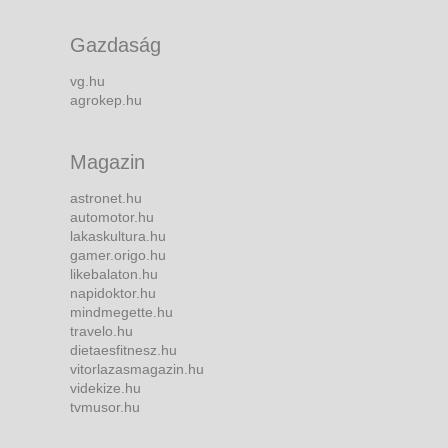
Gazdaság
vg.hu
agrokep.hu
Magazin
astronet.hu
automotor.hu
lakaskultura.hu
gamer.origo.hu
likebalaton.hu
napidoktor.hu
mindmegette.hu
travelo.hu
dietaesfitnesz.hu
vitorlazasmagazin.hu
videkize.hu
tvmusor.hu