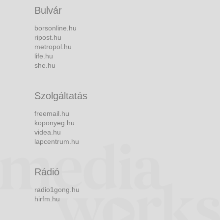
Bulvár
borsonline.hu
ripost.hu
metropol.hu
life.hu
she.hu
Szolgáltatás
freemail.hu
koponyeg.hu
videa.hu
lapcentrum.hu
Rádió
radio1gong.hu
hirfm.hu