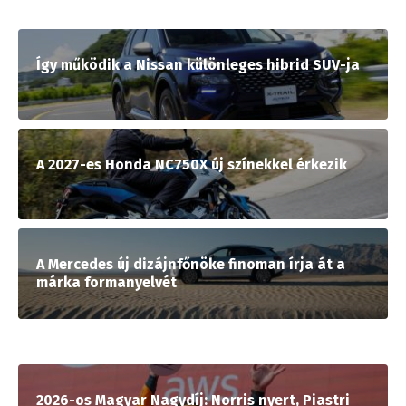
Így működik a Nissan különleges hibrid SUV-ja
A 2027-es Honda NC750X új színekkel érkezik
A Mercedes új dizájnfőnöke finoman írja át a
márka formanyelvét
2026-os Magyar Nagydíj: Norris nyert, Piastri