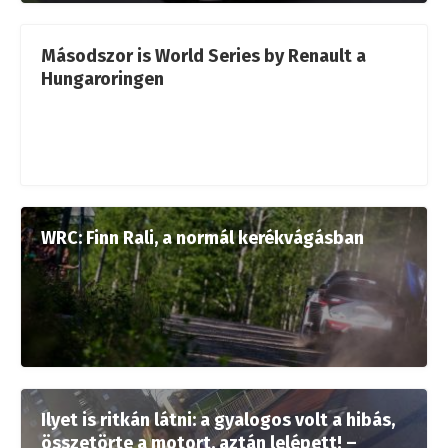
Másodszor is World Series by Renault a
Hungaroringen
WRC: Finn Rali, a normál kerékvágásban
Ilyet is ritkán látni: a gyalogos volt a hibás,
összetörte a motort, aztán lelépett! –