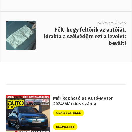
KÖVETKEZŐ CIKK
Félt, hogy feltörik az autóját,
kirakta a szélvédőre ezt a levelet:
bevált!
Már kapható az Autó-Motor
2024/Március száma
OLVASSON BELE
ELŐFIZETÉS