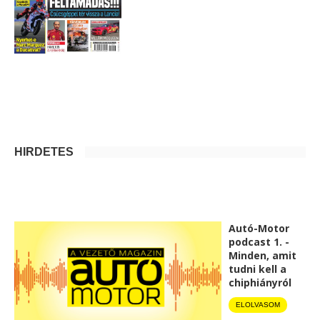
HIRDETÉS
Autó-Motor
podcast 1. -
Minden, amit
tudni kell a
chiphiányról
ELOLVASOM