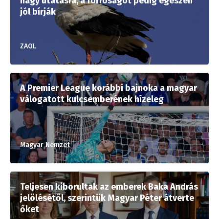
nagy utatásra, a forróságot pedig egészen
jól bírják
ZAOL
A Premier League korábbi bajnoka a magyar
válogatott kulcsemberének hízeleg
Magyar Nemzet
Teljesen kiborultak az emberek Baka András
jelölésétől, szerintük Magyar Péter átverte
őket