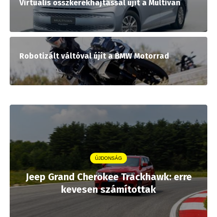
Virtuális összkerékhajtással újít a Multivan
Robotizált váltóval újít a BMW Motorrad
ÚJDONSÁG
Jeep Grand Cherokee Trackhawk: erre
kevesen számítottak