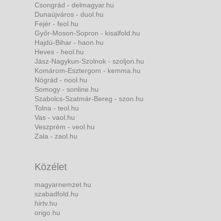
Csongrád - delmagyar.hu
Dunaújváros - duol.hu
Fejér - feol.hu
Győr-Moson-Sopron - kisalfold.hu
Hajdú-Bihar - haon.hu
Heves - heol.hu
Jász-Nagykun-Szolnok - szoljon.hu
Komárom-Esztergom - kemma.hu
Nógrád - nool.hu
Somogy - sonline.hu
Szabolcs-Szatmár-Bereg - szon.hu
Tolna - teol.hu
Vas - vaol.hu
Veszprém - veol.hu
Zala - zaol.hu
Közélet
magyarnemzet.hu
szabadfold.hu
hirtv.hu
origo.hu