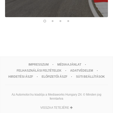
IMPRESSZUM
MÉDIAAJÁNLAT
FELHASZNÁLÁSI FELTÉTELEK
ADATVÉDELEM
HIRDETÉSI ÁSZF
ELŐFIZETŐI ÁSZF
SÜTI BEÁLLÍTÁSOK
Az Automotor.hu kiadója a Mediaworks Hungary Zrt. © Minden jog
fenntartva
VISSZA A TETEJÉRE