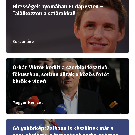
Hírességek nyomában Budapesten –
Találkozzon a sztárokkal!
Borsonline
Orbán Viktor került a szerbiai fesztivál
fókuszába, sorban álltak a közös fotót
kérők + videó
Magyar Nemzet
Gólyakörkép: Zalában is készülnek már a