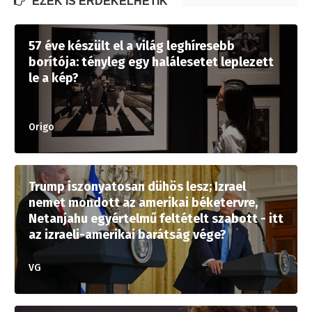
EZEK IS ÉRDEKELHETIK
57 éve készült el a világ leghíresebb
borítója: tényleg egy halálesetet leplezett
le a kép?
Origo
Trump iszonyatosan dühös lesz; Izrael
nemet mondott az amerikai béketervre,
Netanjahu egyértelmű feltételt szabott - itt
az izraeli-amerikai barátság vége?
VG