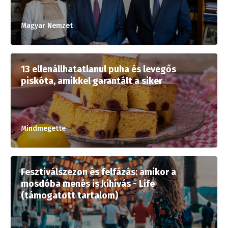
Magyar Nemzet
13 ellenállhatatlanul puha és levegős
piskóta, amikkel garantált a siker
Mindmegette
Fesztiválszezon és felfázás: amikor a
mosdóba menés is kihívás - Life
(támogatott tartalom)