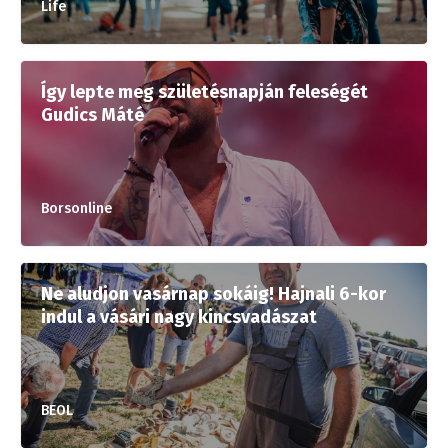
Life
Így lepte meg születésnapján feleségét
Gudics Máté
Borsonline
Ne aludjon vasárnap sokáig! Hajnali 6-kor
indul a vásári nagy kincsvadászat
BEOL