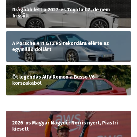
Drágább lett a 2027-es Toyota bZ, de nem
frissült
A Porsche 911 GT2 RS rekordára elérte az
egymillió dollárt
Öt legendás Alfa Romeo a Busso V6
korszakából
2026-os Magyar Nagydíj: Norris nyert, Piastri
kiesett