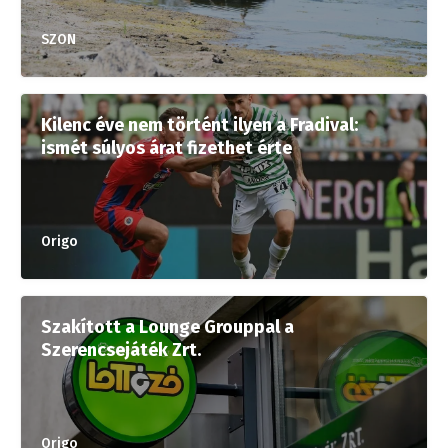
SZON
Kilenc éve nem történt ilyen a Fradival:
ismét súlyos árat fizethet érte
Origo
Szakított a Lounge Grouppal a
Szerencsejáték Zrt.
Origo