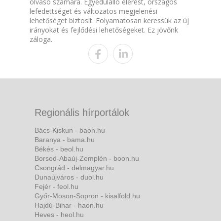
olvasó számára. Egyedülálló elérést, országos
lefedettséget és változatos megjelenési
lehetőséget biztosít. Folyamatosan keressük az új
irányokat és fejlődési lehetőségeket. Ez jövőnk
záloga.
Regionális hírportálok
Bács-Kiskun - baon.hu
Baranya - bama.hu
Békés - beol.hu
Borsod-Abaúj-Zemplén - boon.hu
Csongrád - delmagyar.hu
Dunaújváros - duol.hu
Fejér - feol.hu
Győr-Moson-Sopron - kisalfold.hu
Hajdú-Bihar - haon.hu
Heves - heol.hu