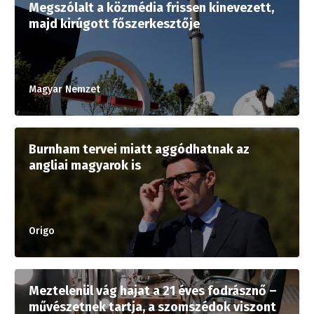
Megszólalt a közmédia frissen kinevezett,
majd kirúgott főszerkesztője
Magyar Nemzet
Burnham tervei miatt aggódhatnak az
angliai magyarok is
Origo
Meztelenül vág hajat a 21 éves fodrásznő –
művészetnek tartja, a szomszédok viszont