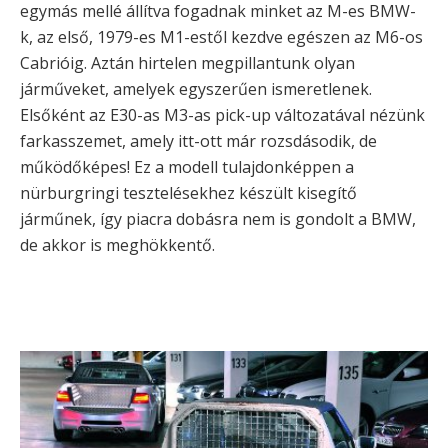
egymás mellé állítva fogadnak minket az M-es BMW-
k, az első, 1979-es M1-estől kezdve egészen az M6-os
Cabrióig. Aztán hirtelen megpillantunk olyan
járműveket, amelyek egyszerűen ismeretlenek.
Elsőként az E30-as M3-as pick-up változatával nézünk
farkasszemet, amely itt-ott már rozsdásodik, de
működőképes! Ez a modell tulajdonképpen a
nürburgringi tesztelésekhez készült kisegítő
járműnek, így piacra dobásra nem is gondolt a BMW,
de akkor is meghökkentő.