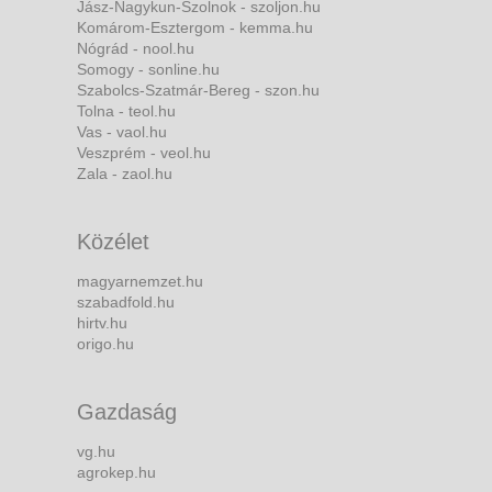
Jász-Nagykun-Szolnok - szoljon.hu
Komárom-Esztergom - kemma.hu
Nógrád - nool.hu
Somogy - sonline.hu
Szabolcs-Szatmár-Bereg - szon.hu
Tolna - teol.hu
Vas - vaol.hu
Veszprém - veol.hu
Zala - zaol.hu
Közélet
magyarnemzet.hu
szabadfold.hu
hirtv.hu
origo.hu
Gazdaság
vg.hu
agrokep.hu