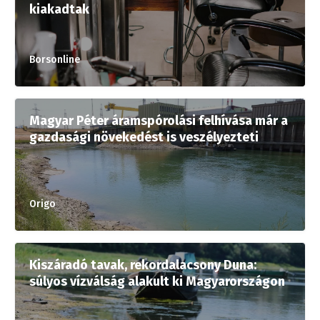
kiakadtak
Borsonline
Magyar Péter áramspórolási felhívása már a
gazdasági növekedést is veszélyezteti
Origo
Kiszáradó tavak, rekordalacsony Duna:
súlyos vízválság alakult ki Magyarországon