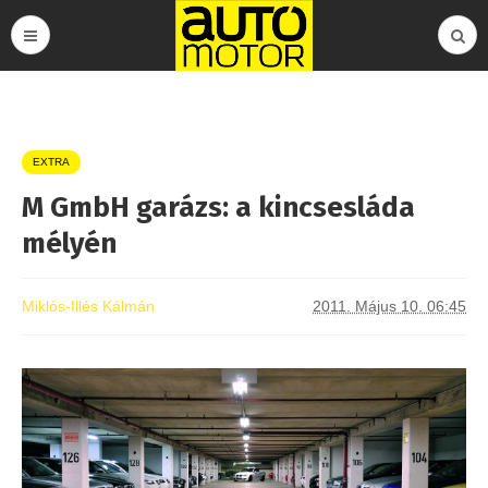
EXTRA
M GmbH garázs: a kincsesláda
mélyén
Miklós-Illés Kálmán
2011. Május 10. 06:45