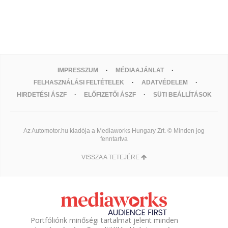
IMPRESSZUM
MÉDIAAJÁNLAT
FELHASZNÁLÁSI FELTÉTELEK
ADATVÉDELEM
HIRDETÉSI ÁSZF
ELŐFIZETŐI ÁSZF
SÜTI BEÁLLÍTÁSOK
Az Automotor.hu kiadója a Mediaworks Hungary Zrt. © Minden jog
fenntartva
VISSZA A TETEJÉRE
Portfóliónk minőségi tartalmat jelent minden