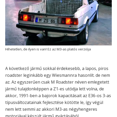
Hihetetlen, de ilyen is van! Ez az M3-as platós verziója
A következő jármű sokkal érdekesebb, a lapos, piros
roadster leginkább egy Wiesmannra hasonlít. de nem
az. Az egyszerűen csak M Roadster néven emlegetett
jármű tulajdonképpen a Z1-es utódja lett volna, de
akkor, 1991-ben a bajorok kapacitásait az E36-os 3-as
típusváltozatainak fejlesztése kötötte le, így végül
nem lett semmi az akkori M3-as négyhengeres
motorjával készült jármű gyártásából.