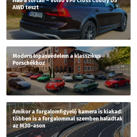
Hab a tortán – Volvo V90 Cross Coutry D5
AWD teszt
Modern lopásvédelem a klasszikus
Porschékhoz
Amikor a forgalomfigyelő kamera is kiakad:
többen is a forgalommal szemben haladtak
az M30-ason