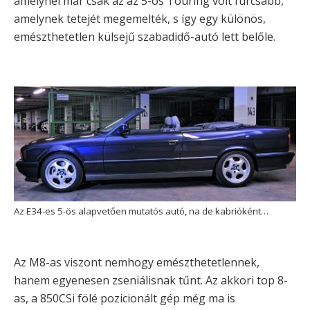
amelynél már csak az az 5-ös Touring volt furcsább,
amelynek tetejét megemelték, s így egy különös,
emészthetetlen külsejű szabadidő-autó lett belőle.
Az E34-es 5-ös alapvetően mutatós autó, na de kabrióként…
Az M8-as viszont nemhogy emészthetetlennek,
hanem egyenesen zseniálisnak tűnt. Az akkori top 8-
as, a 850CSi fölé pozicionált gép még ma is