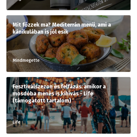
Mit főzzek ma? Mediterrán menü, ami a
kánikulában is jól esik
Mindmegette
Fesztiválszezon és felfázás: amikor a
mosdóba menés is kihívás - Life
(támogatott tartalom)
Life