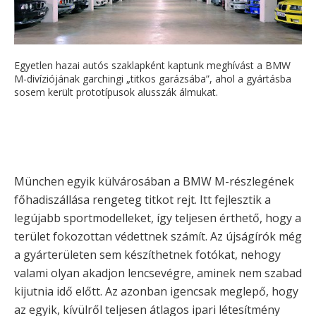
Egyetlen hazai autós szaklapként kaptunk meghívást a BMW
M-divíziójának garchingi „titkos garázsába”, ahol a gyártásba
sosem került prototípusok alusszák álmukat.
München egyik külvárosában a BMW M-részlegének
főhadiszállása rengeteg titkot rejt. Itt fejlesztik a
legújabb sportmodelleket, így teljesen érthető, hogy a
terület fokozottan védettnek számít. Az újságírók még
a gyárterületen sem készíthetnek fotókat, nehogy
valami olyan akadjon lencsevégre, aminek nem szabad
kijutnia idő előtt. Az azonban igencsak meglepő, hogy
az egyik, kívülről teljesen átlagos ipari létesítmény