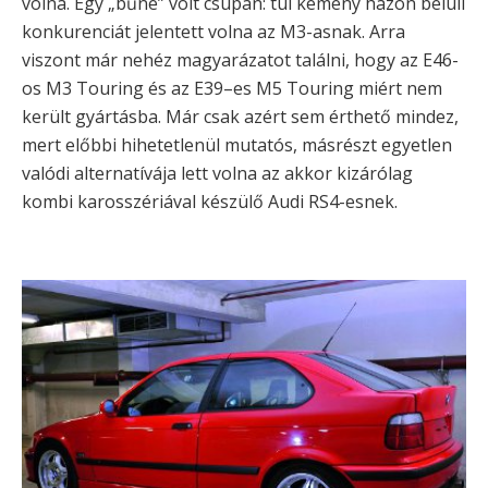
volna. Egy „bűne” volt csupán: túl kemény házon belüli
konkurenciát jelentett volna az M3-asnak. Arra
viszont már nehéz magyarázatot találni, hogy az E46-
os M3 Touring és az E39–es M5 Touring miért nem
került gyártásba. Már csak azért sem érthető mindez,
mert előbbi hihetetlenül mutatós, másrészt egyetlen
valódi alternatívája lett volna az akkor kizárólag
kombi karosszériával készülő Audi RS4-esnek.