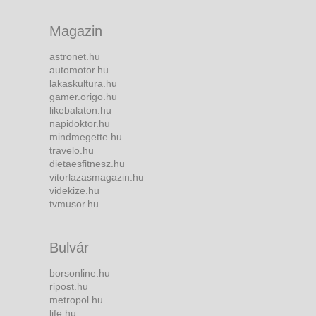
Magazin
astronet.hu
automotor.hu
lakaskultura.hu
gamer.origo.hu
likebalaton.hu
napidoktor.hu
mindmegette.hu
travelo.hu
dietaesfitnesz.hu
vitorlazasmagazin.hu
videkize.hu
tvmusor.hu
Bulvár
borsonline.hu
ripost.hu
metropol.hu
life.hu