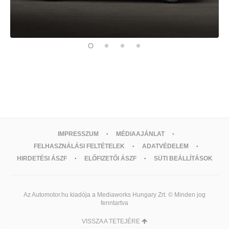
IMPRESSZUM
MÉDIAAJÁNLAT
FELHASZNÁLÁSI FELTÉTELEK
ADATVÉDELEM
HIRDETÉSI ÁSZF
ELŐFIZETŐI ÁSZF
SÜTI BEÁLLÍTÁSOK
Az Automotor.hu kiadója a Mediaworks Hungary Zrt. © Minden jog
fenntartva
VISSZA A TETEJÉRE