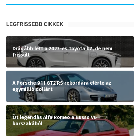
LEGFRISSEBB CIKKEK
Drágább lett a 2027-es Toyota bZ, de nem
frissült
A Porsche 911 GT2 RS rekordára elérte az
egymillió dollárt
Öt legendás Alfa Romeo a Busso V6
korszakából