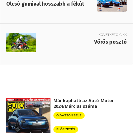
Olcsó gumival hosszabb a fékút
KÖVETKEZŐ CIKK
Vörös posztó
Már kapható az Autó-Motor
2024/Március száma
OLVASSON BELE
ELŐFIZETÉS