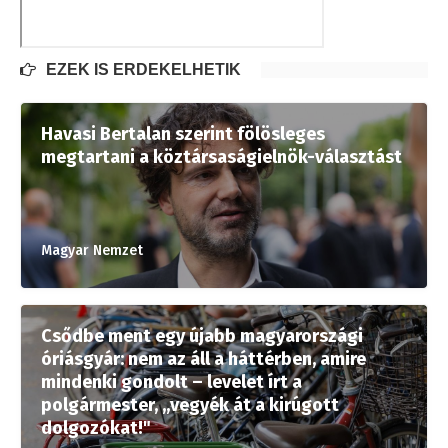
EZEK IS ÉRDEKELHETIK
Havasi Bertalan szerint fölösleges
megtartani a köztársaságielnök-választást
Magyar Nemzet
Csődbe ment egy újabb magyarországi
óriásgyár: nem az áll a háttérben, amire
mindenki gondolt – levelet írt a
polgármester, „vegyék át a kirúgott
dolgozókat!"