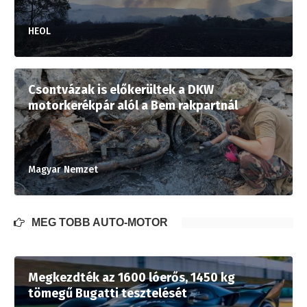
HEOL
Csontvázak is előkerültek a DKW
motorkerékpár alól a Bem rakpartnál
Magyar Nemzet
MÉG TÖBB AUTÓ-MOTOR
Megkezdték az 1600 lóerős, 1450 kg
tömegű Bugatti tesztelését