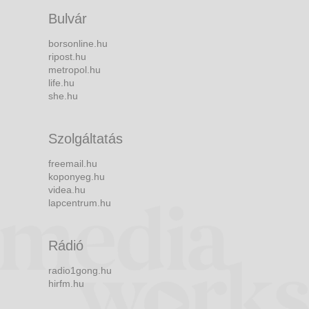
Bulvár
borsonline.hu
ripost.hu
metropol.hu
life.hu
she.hu
Szolgáltatás
freemail.hu
koponyeg.hu
videa.hu
lapcentrum.hu
Rádió
radio1gong.hu
hirfm.hu