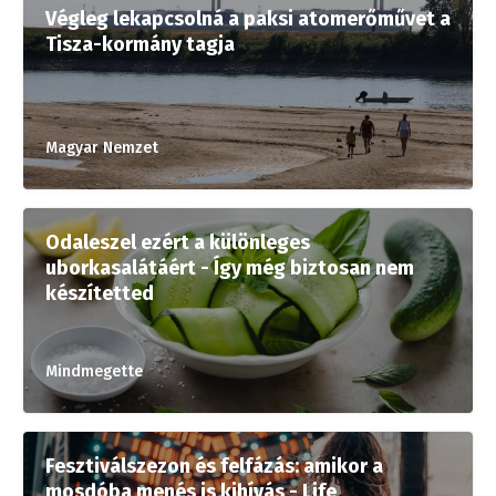
Végleg lekapcsolná a paksi atomerőművet a
Tisza-kormány tagja
Magyar Nemzet
Odaleszel ezért a különleges
uborkasalátáért - Így még biztosan nem
készítetted
Mindmegette
Fesztiválszezon és felfázás: amikor a
mosdóba menés is kihívás - Life