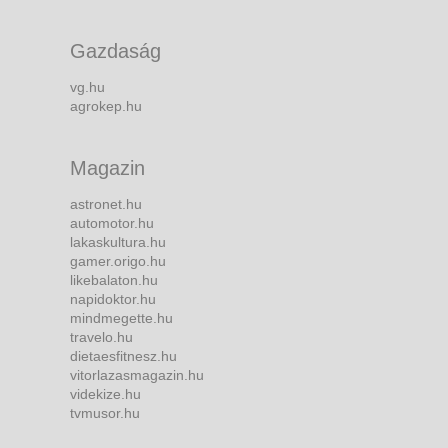
Gazdaság
vg.hu
agrokep.hu
Magazin
astronet.hu
automotor.hu
lakaskultura.hu
gamer.origo.hu
likebalaton.hu
napidoktor.hu
mindmegette.hu
travelo.hu
dietaesfitnesz.hu
vitorlazasmagazin.hu
videkize.hu
tvmusor.hu