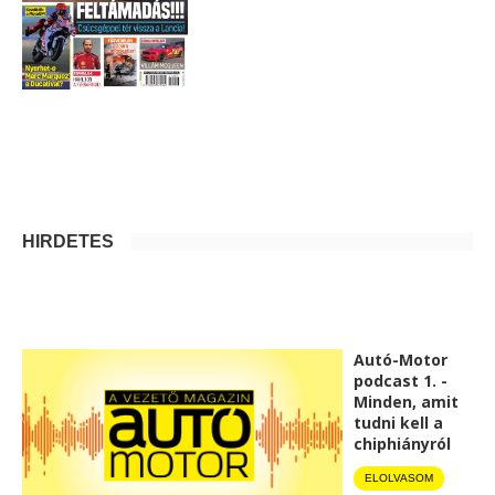
HIRDETÉS
Autó-Motor
podcast 1. -
Minden, amit
tudni kell a
chiphiányról
ELOLVASOM