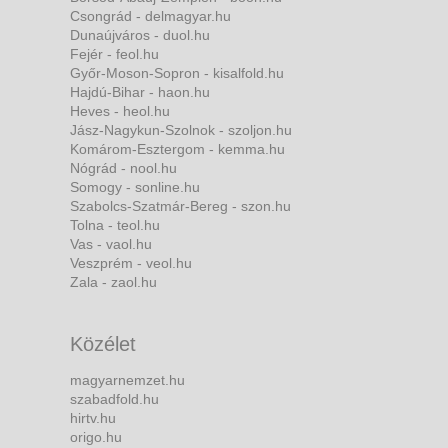
Csongrád - delmagyar.hu
Dunaújváros - duol.hu
Fejér - feol.hu
Győr-Moson-Sopron - kisalfold.hu
Hajdú-Bihar - haon.hu
Heves - heol.hu
Jász-Nagykun-Szolnok - szoljon.hu
Komárom-Esztergom - kemma.hu
Nógrád - nool.hu
Somogy - sonline.hu
Szabolcs-Szatmár-Bereg - szon.hu
Tolna - teol.hu
Vas - vaol.hu
Veszprém - veol.hu
Zala - zaol.hu
Közélet
magyarnemzet.hu
szabadfold.hu
hirtv.hu
origo.hu