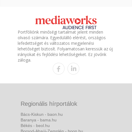
Portfóliónk minőségi tartalmat jelent minden
olvasó számára. Egyedülálló elérést, országos
lefedettséget és változatos megjelenési
lehetőséget biztosít. Folyamatosan keressük az új
irányokat és fejlődési lehetőségeket. Ez jövőnk
záloga.
Regionális hírportálok
Bács-Kiskun - baon.hu
Baranya - bama.hu
Békés - beol.hu
Borsod-Abaúj-Zemplén - boon.hu