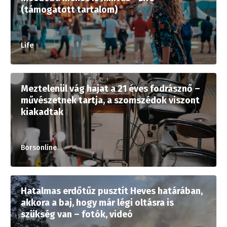
(támogatott tartalom)
Life
Meztelenül vág hajat a 21 éves fodrásznő –
művészetnek tartja, a szomszédok viszont
kiakadtak
Borsonline
Hatalmas erdőtűz pusztít Heves határában,
akkora a baj, hogy már légi oltásra is
szükség van – fotók, videó