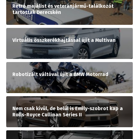
Retró majálist és veteránjármű-találkozót
tartottak Derecskén
Virtuális összkerékhajtással újít a Multivan
Robotizált váltóval újít a BMW Motorrad
Nem csak kívül, de belül is Emily-szobrot kap a
Rolls-Royce Cullinan Series II