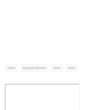
balhé
Egyesült Államok
motor
Volvo