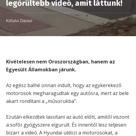
legőrültebb videó, amit láttunk!
Kőfalvi Dániel
Kivételesen nem Oroszországban, hanem az
Egyesült Államokban járunk.
Az egész balhé onnan indult, hogy az egykerekező
motorosok megharagudtak egy autósra, mert az bele
akart rondítani a „műsorukba”.
Ezután elkezdtek lassítani az autó előtt, amitől viszont
a sofőr gyógyszere elgurult. És innentől lesz teljesen
bizarr a videó. A Hyundai üldözi a motorosokat, a