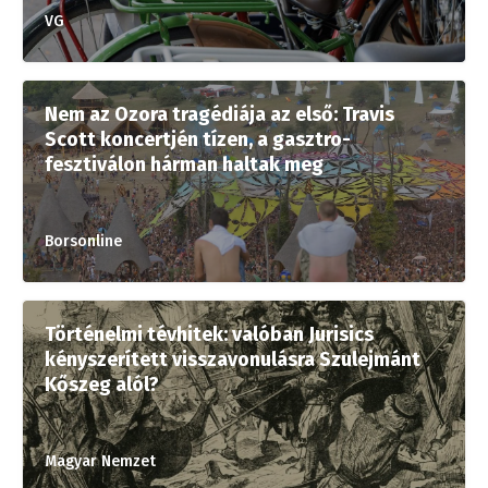
VG
Nem az Ozora tragédiája az első: Travis
Scott koncertjén tízen, a gasztro-
fesztiválon hárman haltak meg
Borsonline
Történelmi tévhitek: valóban Jurisics
kényszerített visszavonulásra Szulejmánt
Kőszeg alól?
Magyar Nemzet