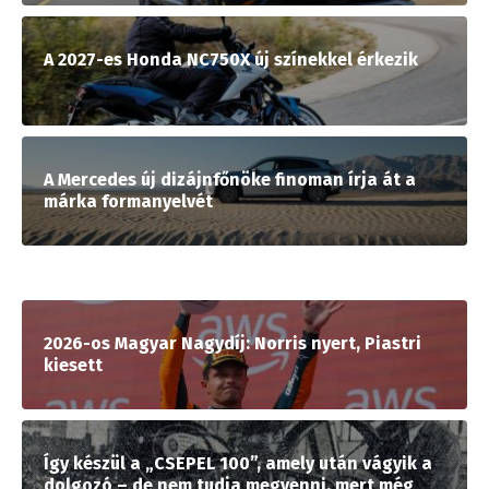
A 2027-es Honda NC750X új színekkel érkezik
A Mercedes új dizájnfőnöke finoman írja át a
márka formanyelvét
2026-os Magyar Nagydíj: Norris nyert, Piastri
kiesett
Így készül a „CSEPEL 100”, amely után vágyik a
dolgozó – de nem tudja megvenni, mert még