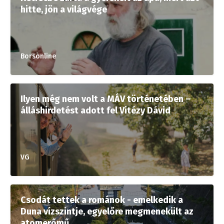
hitte, jön a világvége
Borsonline
Ilyen még nem volt a MÁV történetében –
álláshirdetést adott fel Vitézy Dávid
VG
Csodát tettek a románok - emelkedik a
Duna vízszintje, egyelőre megmenekült az
atomerőmű