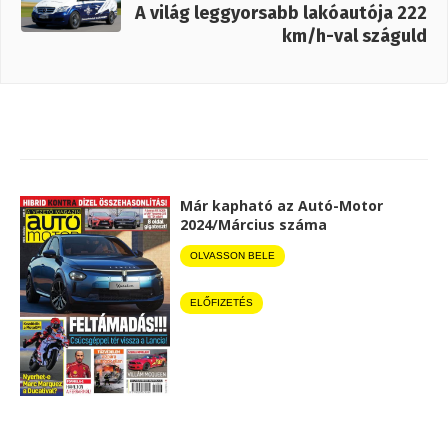
A világ leggyorsabb lakóautója 222
km/h-val száguld
Már kapható az Autó-Motor
2024/Március száma
OLVASSON BELE
ELŐFIZETÉS