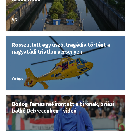
VG
Rosszul lett egy úszó, tragédia történt a
nagyatádi triatlon versenyen
Origo
Bódog Tamás nekirontott a bírónak, óriási
balhé Debrecenben - videó