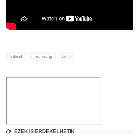
baleset
oroszország
videó
EZEK IS ÉRDEKELHETIK