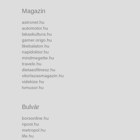
Magazin
astronet.hu
automotor.hu
lakaskultura.hu
gamer.origo.hu
likebalaton.hu
napidoktor.hu
mindmegette.hu
travelo.hu
dietaesfitnesz.hu
vitorlazasmagazin.hu
videkize.hu
tvmusor.hu
Bulvár
borsonline.hu
ripost.hu
metropol.hu
life.hu