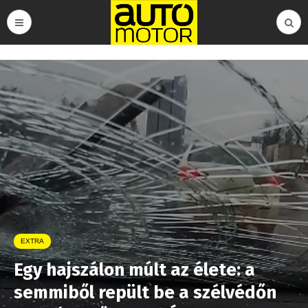
EXTRA
Egy hajszálon múlt az élete: a
semmiből repült be a szélvédőn