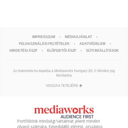
IMPRESSZUM
MÉDIAAJÁNLAT
FELHASZNÁLÁSI FELTÉTELEK
ADATVÉDELEM
HIRDETÉSI ÁSZF
ELŐFIZETŐI ÁSZF
SÜTI BEÁLLÍTÁSOK
Az Automotor.hu kiadója a Mediaworks Hungary Zrt. © Minden jog
fenntartva
VISSZA A TETEJÉRE
Portfóliónk minőségi tartalmat jelent minden
olvasó számára. Egyedülálló elérést, országos