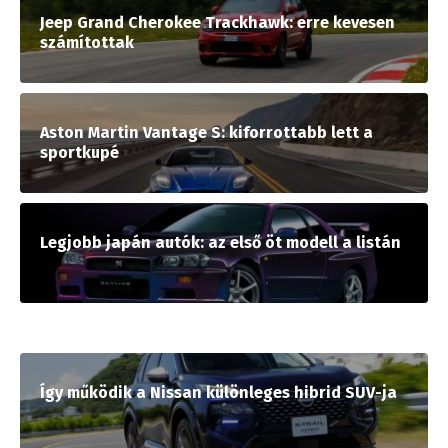
Jeep Grand Cherokee Trackhawk: erre kevesen
számítottak
Aston Martin Vantage S: kiforrottabb lett a
sportkupé
Legjobb japán autók: az első öt modell a listán
Így működik a Nissan különleges hibrid SUV-ja