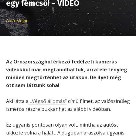
egy fémcső! – VIDEÓ
Autó-Motor
Az Oroszországból érkező fedélzeti kamerás
videókból már megtanulhattuk, arrafelé tényleg
minden megtörténhet az utakon. De ilyet még
ott sem láttunk soha!
Aki látta a
„Végső állomás”
című filmet, az valószínűleg
ismerős részre bukkanhat az alábbi videóban.
Ez ugyanis pontosan olyan volt, mintha az autóst
üldözte volna a halál… A dugóban araszolva ugyanis