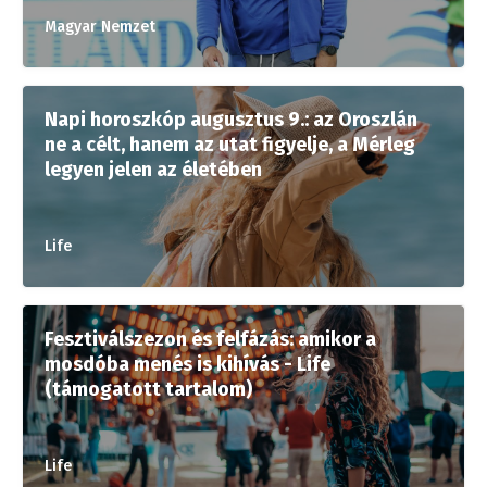
Magyar Nemzet
Napi horoszkóp augusztus 9.: az Oroszlán
ne a célt, hanem az utat figyelje, a Mérleg
legyen jelen az életében
Life
Fesztiválszezon és felfázás: amikor a
mosdóba menés is kihívás - Life
(támogatott tartalom)
Life