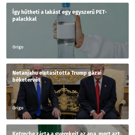
Így hűtheti a lakást egy egyszerű PET-
palackkal
Origo
Netanjahu elutasította Trump gázai
béketervét
Origo
Ketrecbe zárta a gyerekeit az apa, mert azt