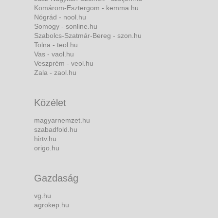
Komárom-Esztergom - kemma.hu
Nógrád - nool.hu
Somogy - sonline.hu
Szabolcs-Szatmár-Bereg - szon.hu
Tolna - teol.hu
Vas - vaol.hu
Veszprém - veol.hu
Zala - zaol.hu
Közélet
magyarnemzet.hu
szabadfold.hu
hirtv.hu
origo.hu
Gazdaság
vg.hu
agrokep.hu