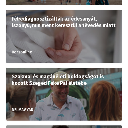
Félrediagnosztizálták az édesanyát,
iszonyú, min ment keresztül a tévedés miatt
Borsonline
Szakmai és magánéleti boldogságot is
hozott Szeged Feke Pál életébe
DELMAGYAR