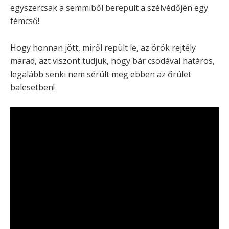
egyszercsak a semmiből berepült a szélvédőjén egy
fémcső!
Hogy honnan jött, miről repült le, az örök rejtély
marad, azt viszont tudjuk, hogy bár csodával határos,
legalább senki nem sérült meg ebben az őrület
balesetben!