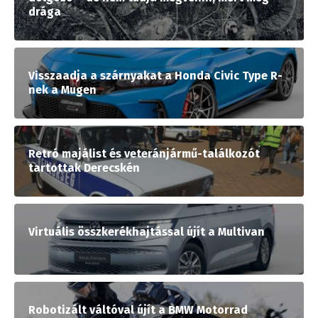
drága
Visszaadja a szárnyakat a Honda Civic Type R-
nek a Mugen
Retró majálist és veteránjármű-találkozót
tartottak Derecskén
Virtuális összkerékhajtással újít a Multivan
Robotizált váltóval újít a BMW Motorrad