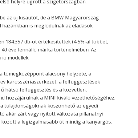
 első helyre ugrott a szigetországban.
be az új kisautót, de a BMW Magyarország
l hazánkban is meglódulnak az eladások.
n 184.357 db-ot értékesítettek (4,5%-al többet,
a 40 éve fennálló márka történelmében. Az
rio modellek.
, a tömegközéppont alacsony helyzete, a
rev karosszériaszerkezet, a felfüggesztések
rű hátsó felfüggesztés és a közvetlen,
d hozzájárulnak a MINI kiváló vezethetőségéhez,
nek a tulajdonságoknak köszönhető az egyedi
ó akár zárt vagy nyitott változata pillanatnyi
 között a legizgalmasabb út mindig a kanyargós.