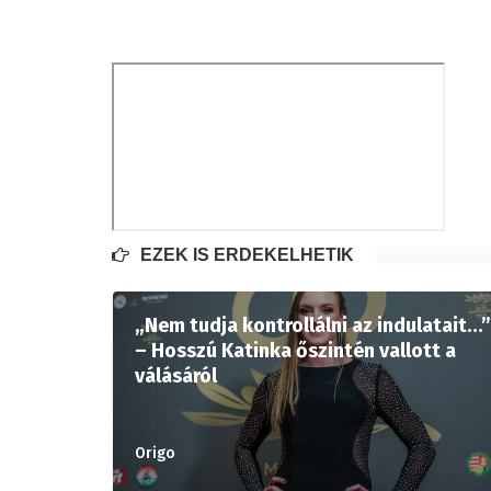
EZEK IS ÉRDEKELHETIK
„Nem tudja kontrollálni az indulatait…”
– Hosszú Katinka őszintén vallott a
válásáról
Origo