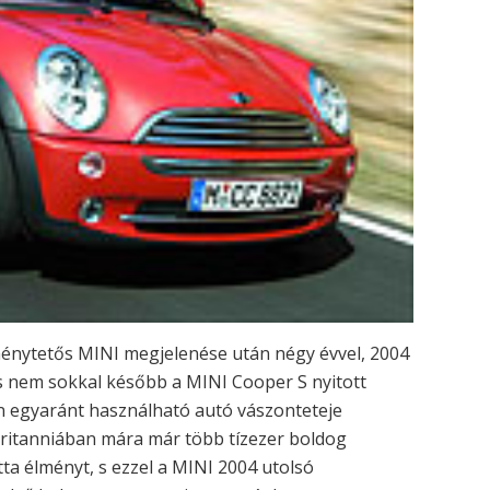
énytetős MINI megjelenése után négy évvel, 2004
 nem sokkal később a MINI Cooper S nyitott
an egyaránt használható autó vászonteteje
Britanniában mára már több tízezer boldog
tta élményt, s ezzel a MINI 2004 utolsó