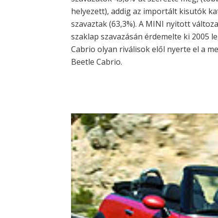
helyezett), addig az importált kisutók k
szavaztak (63,3%). A MINI nyitott válto
szaklap szavazásán érdemelte ki 2005 le
Cabrio olyan riválisok elől nyerte el a 
Beetle Cabrio.