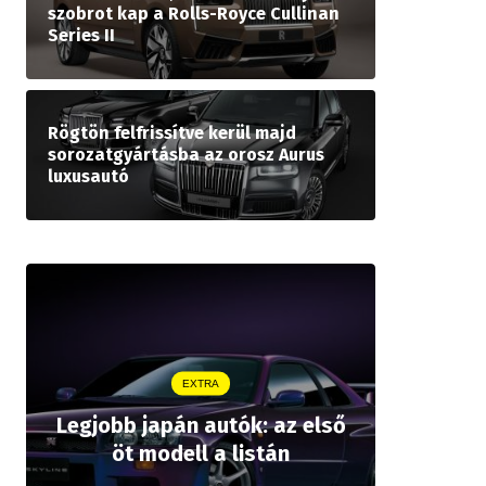
szobrot kap a Rolls-Royce Cullinan
Series II
Rögtön felfrissítve kerül majd
sorozatgyártásba az orosz Aurus
luxusautó
EXTRA
Legjobb japán autók: az első
Drágább 
öt modell a listán
bZ,