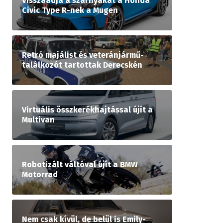
Visszaadja a szárnyakat a Honda
Civic Type R-nek a Mugen
Retró majálist és veteránjármű-
találkozót tartottak Derecskén
Virtuális összkerékhajtással újít a
Multivan
Robotizált váltóval újít a BMW
Motorrad
Nem csak kívül, de belül is Emily-