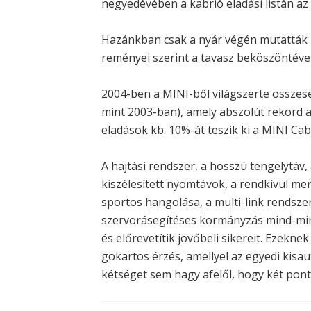
negyedévében a kabrió eladási listán az
Hazánkban csak a nyár végén mutatták 
reményei szerint a tavasz beköszöntéve
2004-ben a MINI-ből világszerte összese
mint 2003-ban), amely abszolút rekord 
eladások kb. 10%-át teszik ki a MINI Cab
A hajtási rendszer, a hosszú tengelytáv
kiszélesített nyomtávok, a rendkívül me
sportos hangolása, a multi-link rendsze
szervorásegítéses kormányzás mind-min
és előrevetítik jövőbeli sikereit. Ezek
gokartos érzés, amellyel az egyedi kisaut
kétséget sem hagy afelől, hogy két pont