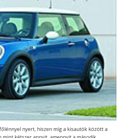
őlénnyel nyert, hiszen míg a kisautók között a
b mint kétszer annyit, amennyit a második