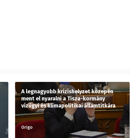
A legnagyobb krízishelyzet közepén
ment el nyaralni a Tisza-kormány
vízügyi és klímapolitikai államtitkára
Origo