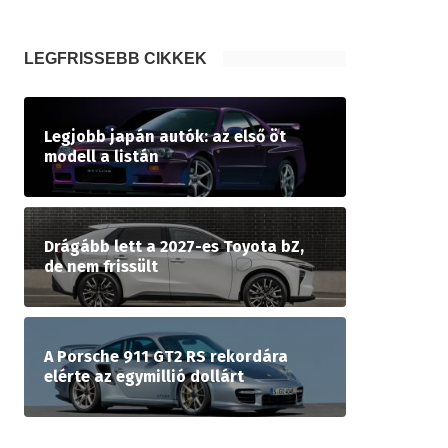
LEGFRISSEBB CIKKEK
Legjobb japán autók: az első öt
modell a listán
Drágább lett a 2027-es Toyota bZ,
de nem frissült
A Porsche 911 GT2 RS rekordára
elérte az egymillió dollárt