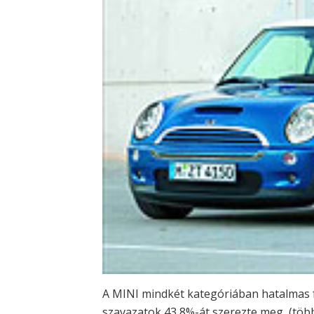
A MINI mindkét kategóriában hatalmas f
szavazatok 43,8%-át szerezte meg, (töb