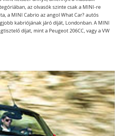
ategóriában, az olvasók szinte csak a MINI-re
zata, a MINI Cabrio az angol What Car? autós
gjobb kabriójának járó díját, Londonban. A MINI
megtisztelő díjat, mint a Peugeot 206CC, vagy a VW