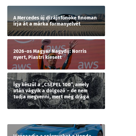
A Mercedes új dizájnfőnöke finoman
írja át a márka formanyelvét
2026-os Magyar Nagydíj: Norris
nyert, Piastri kiesett
Így készül a „CSEPEL 100”, amely
után vágyik a dolgozó – de nem
tudja megvenni, mert még drága