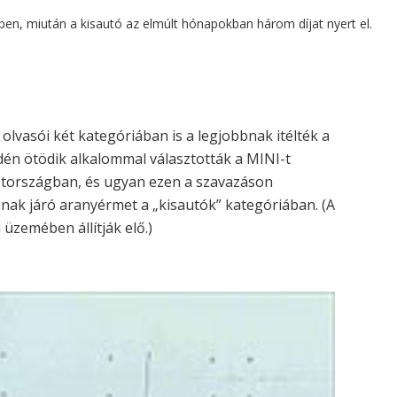
en, miután a kisautó az elmúlt hónapokban három díjat nyert el.
lvasói két kategóriában is a legjobbnak itélték a
idén ötödik alkalommal választották a MINI-t
tországban, és ugyan ezen a szavazáson
nak járó aranyérmet a „kisautók” kategóriában. (A
üzemében állítják elő.)