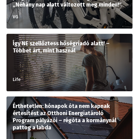
„Néhány nap alatt változott meg minden!"
VG
Így NE szellőztess hőségriadó alatt! –
Többet árt, mint használ
Life
Érthetetlen: hónapok óta nem kapnak
értesítést az Otthoni Energiatároló
Program pályázói – régóta a kormánynál
pattog a labda