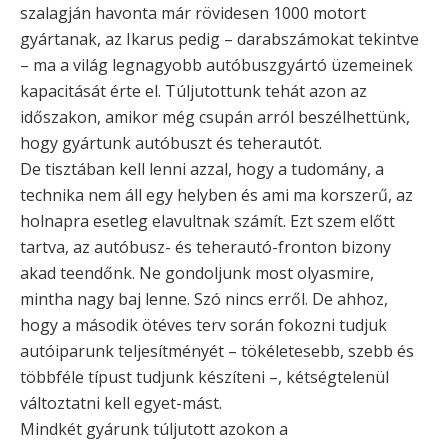
szalagján havonta már rövidesen 1000 motort
gyártanak, az Ikarus pedig – darabszámokat tekintve
– ma a világ legnagyobb autóbuszgyártó üzemeinek
kapacitását érte el. Túljutottunk tehát azon az
időszakon, amikor még csupán arról beszélhettünk,
hogy gyártunk autóbuszt és teherautót.
De tisztában kell lenni azzal, hogy a tudomány, a
technika nem áll egy helyben és ami ma korszerű, az
holnapra esetleg elavultnak számít. Ezt szem előtt
tartva, az autóbusz- és teherautó-fronton bizony
akad teendőnk. Ne gondoljunk most olyasmire,
mintha nagy baj lenne. Szó nincs erről. De ahhoz,
hogy a második ötéves terv során fokozni tudjuk
autóiparunk teljesítményét – tökéletesebb, szebb és
többféle típust tudjunk készíteni –, kétségtelenül
változtatni kell egyet-mást.
Mindkét gyárunk túljutott azokon a