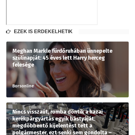
EZEK IS ÉRDEKELHETIK
Meghan Markle fürdőruhában ünnepelte
szülinapját: 45 éves lett Harry herceg
felesége
Borsonline
Nincs visszaút, romba döntik a hazai
kerékpárgyártás egyik bástyáját:
megdöbbentő kijelentést tett a
polgármester, ezt senki sem gondolta –