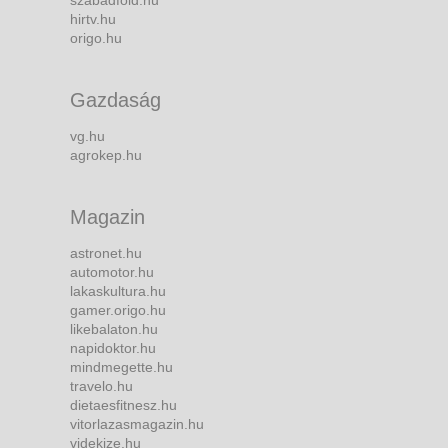
szabadfold.hu
hirtv.hu
origo.hu
Gazdaság
vg.hu
agrokep.hu
Magazin
astronet.hu
automotor.hu
lakaskultura.hu
gamer.origo.hu
likebalaton.hu
napidoktor.hu
mindmegette.hu
travelo.hu
dietaesfitnesz.hu
vitorlazasmagazin.hu
videkize.hu