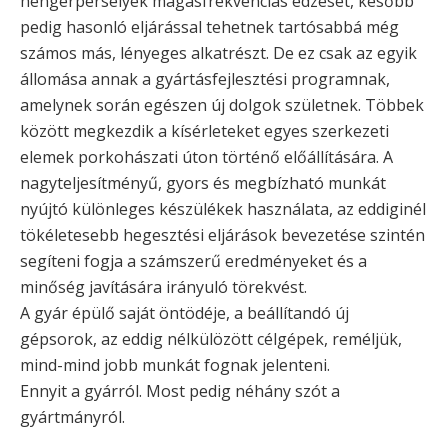
hengerperselyek magasfrekvenciás edzését, később
pedig hasonló eljárással tehetnek tartósabbá még
számos más, lényeges alkatrészt. De ez csak az egyik
állomása annak a gyártásfejlesztési programnak,
amelynek során egészen új dolgok születnek. Többek
között megkezdik a kísérleteket egyes szerkezeti
elemek porkohászati úton történő előállítására. A
nagyteljesítményű, gyors és megbízható munkát
nyújtó különleges készülékek használata, az eddiginél
tökéletesebb hegesztési eljárások bevezetése szintén
segíteni fogja a számszerű eredményeket és a
minőség javítására irányuló törekvést.
A gyár épülő saját öntödéje, a beállítandó új
gépsorok, az eddig nélkülözött célgépek, reméljük,
mind-mind jobb munkát fognak jelenteni.
Ennyit a gyárról. Most pedig néhány szót a
gyártmányról.