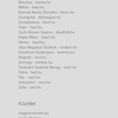
Baranya - bama.hu
Békés - beol.hu
Borsod-Abaúj-Zemplén - boon.hu
Csongrád - delmagyar.hu
Dunaújváros - duol.hu
Fejér - feol.hu
Győr-Moson-Sopron - kisalfold.hu
Hajdú-Bihar - haon.hu
Heves - heol.hu
Jász-Nagykun-Szolnok - szoljon.hu
Komárom-Esztergom - kemma.hu
Nógrád - nool.hu
Somogy - sonline.hu
Szabolcs-Szatmár-Bereg - szon.hu
Tolna - teol.hu
Vas - vaol.hu
Veszprém - veol.hu
Zala - zaol.hu
Közélet
magyarnemzet.hu