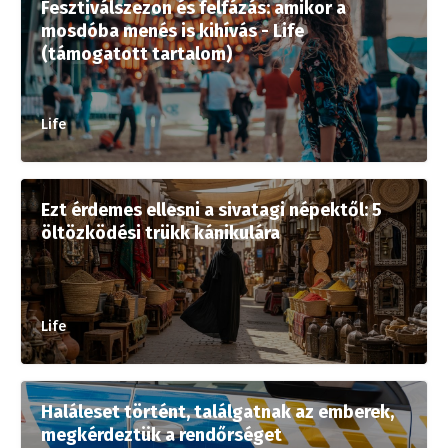
Fesztiválszezon és felfázás: amikor a
mosdóba menés is kihívás - Life
(támogatott tartalom)
Life
Ezt érdemes ellesni a sivatagi népektől: 5
öltözködési trükk kánikulára
Life
Haláleset történt, találgatnak az emberek,
megkérdeztük a rendőrséget