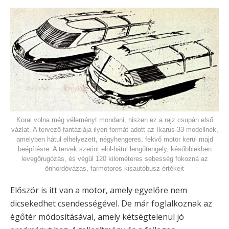
Korai volna még véleményt mondani, hiszen ez a rajz csupán első
vázlat. A tervező fantáziája ilyen formát adott az Ikarus-33 modellnek,
amelyben hátul elhelyezett, négyhengeres, fekvő motor kerül majd
beépítésre. A tervek szerint elöl-hátul lengőtengely, későbbiekben
levegőrugózás, és végül 120 kilométeres sebesség fokozná az
önhordóvázas, farmotoros kisautóbusz értékeit
Először is itt van a motor, amely egyelőre nem
dicsekedhet csendességével. De már foglalkoznak az
égőtér módosításával, amely kétségtelenül jó