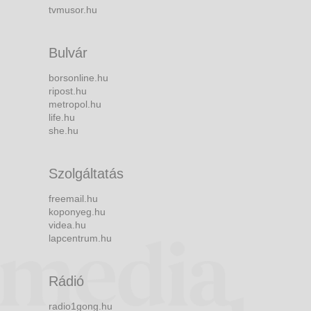
tvmusor.hu
Bulvár
borsonline.hu
ripost.hu
metropol.hu
life.hu
she.hu
Szolgáltatás
freemail.hu
koponyeg.hu
videa.hu
lapcentrum.hu
Rádió
radio1gong.hu