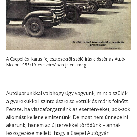
A Csepel és Ikarus fejlesztésekről szóló írás először az Autó-
Motor 1955/19-es számában jelent meg.
Autóiparunkkal valahogy úgy vagyunk, mint a szülők
a gyerekükkel: szinte észre se vettük és máris felnőtt.
Persze, ha visszaforgatnánk az eseményeket, sok-sok
állomást kellene említenünk. De most nem ünnepelni
akarunk, hanem az új tervekkel törődünk – annak
leszögezése mellett, hogy a Csepel Autógyár