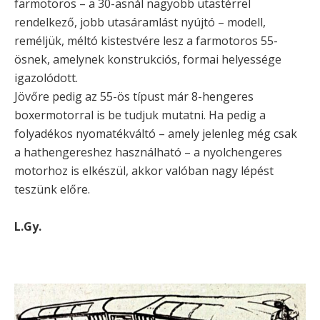
farmotoros – a 30-asnál nagyobb utastérrel
rendelkező, jobb utasáramlást nyújtó – modell,
reméljük, méltó kistestvére lesz a farmotoros 55-
ösnek, amelynek konstrukciós, formai helyessége
igazolódott.
Jövőre pedig az 55-ös típust már 8-hengeres
boxermotorral is be tudjuk mutatni. Ha pedig a
folyadékos nyomatékváltó – amely jelenleg még csak
a hathengereshez használható – a nyolchengeres
motorhoz is elkészül, akkor valóban nagy lépést
teszünk előre.
L.Gy.