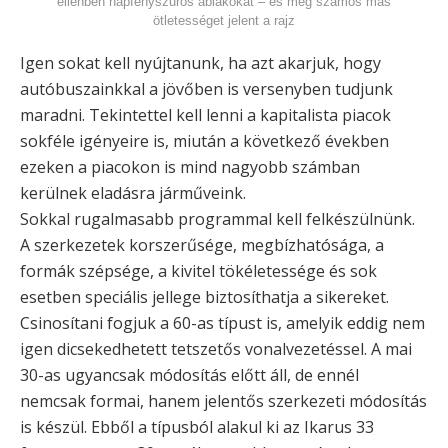
ellenben napfényszűrős ablakokat – és még számos más
ötletességet jelent a rajz
Igen sokat kell nyújtanunk, ha azt akarjuk, hogy
autóbuszainkkal a jövőben is versenyben tudjunk
maradni. Tekintettel kell lenni a kapitalista piacok
sokféle igényeire is, miután a következő években
ezeken a piacokon is mind nagyobb számban
kerülnek eladásra járműveink.
Sokkal rugalmasabb programmal kell felkészülnünk.
A szerkezetek korszerűsége, megbízhatósága, a
formák szépsége, a kivitel tökéletessége és sok
esetben speciális jellege biztosíthatja a sikereket.
Csinosítani fogjuk a 60-as típust is, amelyik eddig nem
igen dicsekedhetett tetszetős vonalvezetéssel. A mai
30-as ugyancsak módosítás előtt áll, de ennél
nemcsak formai, hanem jelentős szerkezeti módosítás
is készül. Ebből a típusból alakul ki az Ikarus 33