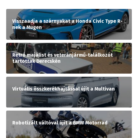
Visszaadja a szárnyakat a Honda Civic Type R-
nek a Mugen
Retró majálist és veteránjármű-találkozót
tartottak Derecskén
Virtuális összkerékhajtással újít a Multivan
Robotizált váltóval újít a BMW Motorrad