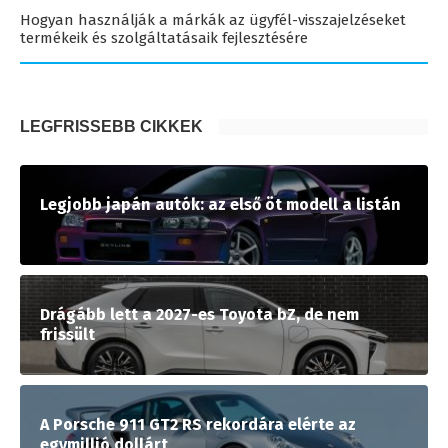
Hogyan használják a márkák az ügyfél-visszajelzéseket
termékeik és szolgáltatásaik fejlesztésére
LEGFRISSEBB CIKKEK
Legjobb japán autók: az első öt modell a listán
Drágább lett a 2027-es Toyota bZ, de nem
frissült
A Porsche 911 GT2 RS rekordára elérte az
egymillió dollárt