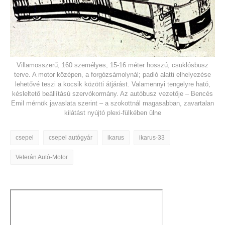
Villamosszerű, 160 személyes, 15-16 méter hosszú, csuklósbusz
terve. A motor középen, a forgózsámolynál; padló alatti elhelyezése
lehetővé teszi a kocsik közötti átjárást. Valamennyi tengelyre ható,
késleltető beállítású szervókormány. Az autóbusz vezetője – Bencés
Emil mérnök javaslata szerint – a szokottnál magasabban, zavartalan
kilátást nyújtó plexi-fülkében ülne
csepel
csepel autógyár
ikarus
ikarus-33
Veterán Autó-Motor