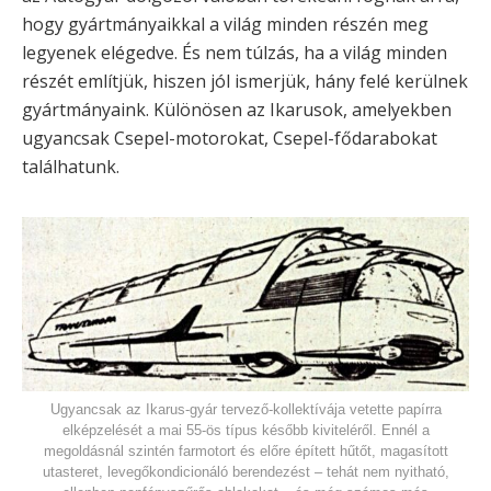
hogy gyártmányaikkal a világ minden részén meg
legyenek elégedve. És nem túlzás, ha a világ minden
részét említjük, hiszen jól ismerjük, hány felé kerülnek
gyártmányaink. Különösen az Ikarusok, amelyekben
ugyancsak Csepel-motorokat, Csepel-fődarabokat
találhatunk.
Ugyancsak az Ikarus-gyár tervező-kollektívája vetette papírra
elképzelését a mai 55-ös típus később kiviteléről. Ennél a
megoldásnál szintén farmotort és előre épített hűtőt, magasított
utasteret, levegőkondicionáló berendezést – tehát nem nyitható,