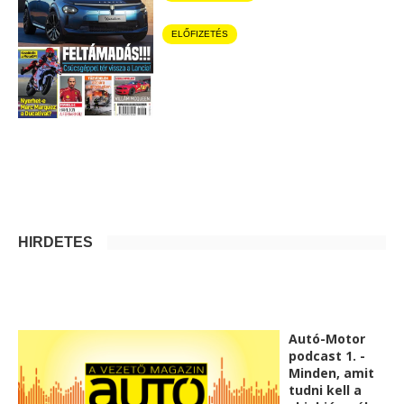
ELŐFIZETÉS
HIRDETÉS
Autó-Motor
podcast 1. -
Minden, amit
tudni kell a