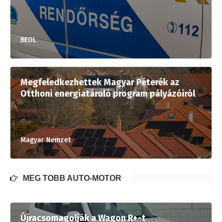
BEOL
Megfeledkezhettek Magyar Péterék az
Otthoni energiatároló program pályázóiról
Magyar Nemzet
MÉG TÖBB AUTÓ-MOTOR
Újracsomagolják a Wagon R+-t