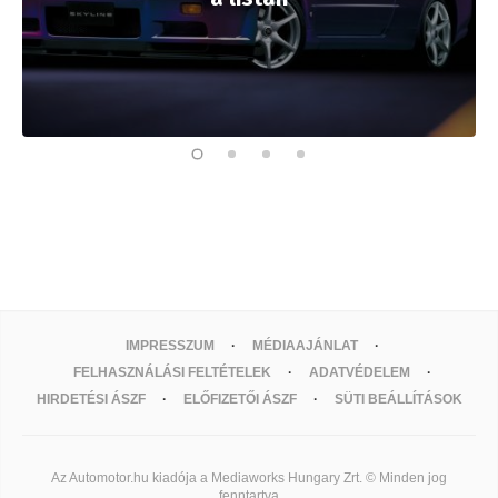
IMPRESSZUM
MÉDIAAJÁNLAT
FELHASZNÁLÁSI FELTÉTELEK
ADATVÉDELEM
HIRDETÉSI ÁSZF
ELŐFIZETŐI ÁSZF
SÜTI BEÁLLÍTÁSOK
Az Automotor.hu kiadója a Mediaworks Hungary Zrt. © Minden jog
fenntartva