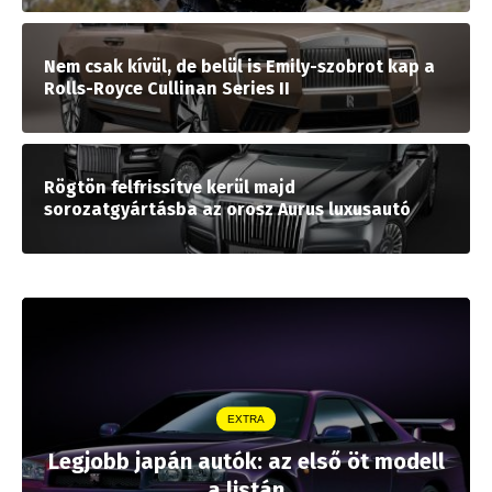
Nem csak kívül, de belül is Emily-szobrot kap a
Rolls-Royce Cullinan Series II
Rögtön felfrissítve kerül majd
sorozatgyártásba az orosz Aurus luxusautó
EXTRA
Legjobb japán autók: az első öt modell
a listán