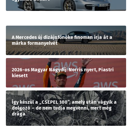
A Mercedes új dizájnfőnöke finoman írja át a
márka formanyelvét
2026-os Magyar Nagydíj: Norris nyert, Piastri
kiesett
Így készül a „CSEPEL 100”, amely után vágyik a
dolgozó – de nem tudja megvenni, mert még
drága