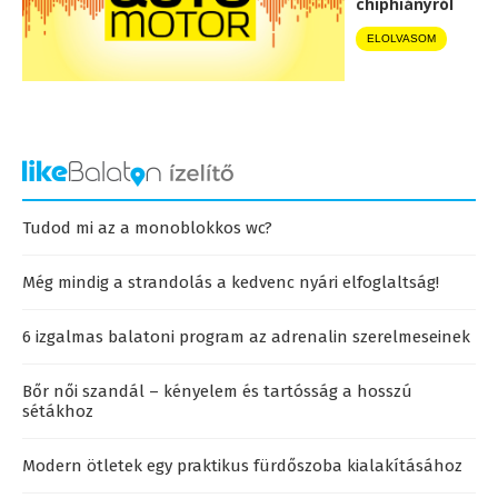
chiphiányról
ELOLVASOM
Tudod mi az a monoblokkos wc?
Még mindig a strandolás a kedvenc nyári elfoglaltság!
6 izgalmas balatoni program az adrenalin szerelmeseinek
Bőr női szandál – kényelem és tartósság a hosszú
sétákhoz
Modern ötletek egy praktikus fürdőszoba kialakításához