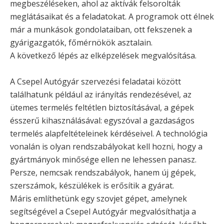
megbeszéléseken, ahol az aktívák felsorolták
meglátásaikat és a feladatokat. A programok ott élnek
már a munkások gondolataiban, ott fekszenek a
gyárigazgatók, főmérnökök asztalain.
A következő lépés az elképzelések megvalósítása.
A Csepel Autógyár szervezési feladatai között
találhatunk például az irányítás rendezésével, az
ütemes termelés feltétlen biztosításával, a gépek
ésszerű kihasználásával: egyszóval a gazdaságos
termelés alapfeltételeinek kérdéseivel. A technológia
vonalán is olyan rendszabályokat kell hozni, hogy a
gyártmányok minősége ellen ne lehessen panasz.
Persze, nemcsak rendszabályok, hanem új gépek,
szerszámok, készülékek is erősítik a gyárat.
Máris említhetünk egy szovjet gépet, amelynek
segítségével a Csepel Autógyár megvalósíthatja a