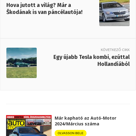
Hova jutott a világ? Már a
Škodának is van páncélautója!
KÖVETKEZŐ CIKK
Egy újabb Tesla kombi, ezúttal
Hollandiából
Már kapható az Autó-Motor
2024/Március száma
OLVASSON BELE