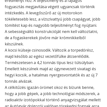
eredményt hoz. A teljesítmény és a fajlagos
fogyasztás megjavítása végett ugyancsak történik
intézkedés. A levegőszűrő az új motorokon
tökéletesebb lesz, a vízszivattyú jobb csapágyat, jobb
tömítést kap és nagyobb teljesítményt fog nyújtani.
A sebességváltó konstrukcióját nem kell változtatni,
de a fogaskerekek jövőre már krómnikkelből
készülnek.
A kocsi külseje csinosodik. Változik a torpedórész,
majd később az egész vezetőfülke átcserélődik.
Természetesen a 4,2 tonnás típus lesz túlsúlyban.
Emellett készülnek majd az úgynevezett sivatagi és
hegyi kocsik, a hatalmas nyergesvontatók és az új 7
tonnás alvázak.
A célkitűzés igazán örömet okoz és bízunk benne,
hogy a jobb gépek, a jobb technológiai módszerek, a
radioaktív izotópokkal történő anyagvizsgálat mellett
az Autógyár dolgozói valóban törekedni fognak arra,