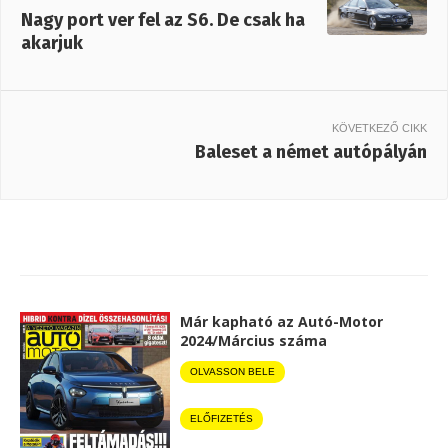
Nagy port ver fel az S6. De csak ha
akarjuk
KÖVETKEZŐ CIKK
Baleset a német autópályán
Már kapható az Autó-Motor
2024/Március száma
OLVASSON BELE
ELŐFIZETÉS