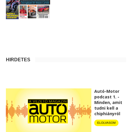
HIRDETÉS
Autó-Motor
podcast 1. -
Minden, amit
tudni kell a
chiphiányról
ELOLVASOM