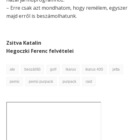
– Erre csak azt mondhatom, hogy remélem, egyszer
majd erről is beszámolhatunk.
Zsitva Katalin
Hegoczki Ferenc felvételei
ate
beszállító
golf
ikarus
ikarus 400
jetta
pemü
pemü purpack
purpack
raid