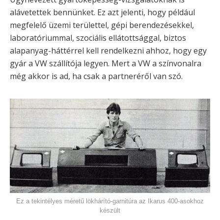
alávetettek bennünket. Ez azt jelenti, hogy például
megfelelő üzemi területtel, gépi berendezésekkel,
laboratóriummal, szociális ellátottsággal, biztos
alapanyag-háttérrel kell rendelkezni ahhoz, hogy egy
gyár a VW szállítója legyen. Mert a VW a színvonalra
még akkor is ad, ha csak a partneréről van szó.
Ez a tekintélyes méretű lökhárító-garnitúra az Ikarus 400-asokhoz
készült