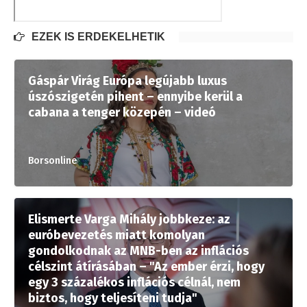
EZEK IS ÉRDEKELHETIK
Gáspár Virág Európa legújabb luxus
úszószigetén pihent – ennyibe kerül a
cabana a tenger közepén – videó
Borsonline
Elismerte Varga Mihály jobbkeze: az
euróbevezetés miatt komolyan
gondolkodnak az MNB-ben az inflációs
célszint átírásában – "Az ember érzi, hogy
egy 3 százalékos inflációs célnál, nem
biztos, hogy teljesíteni tudja"