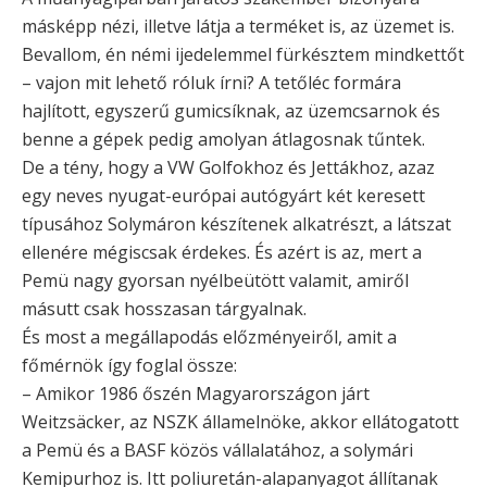
másképp nézi, illetve látja a terméket is, az üzemet is.
Bevallom, én némi ijedelemmel fürkésztem mindkettőt
– vajon mit lehető róluk írni? A tetőléc formára
hajlított, egyszerű gumicsíknak, az üzemcsarnok és
benne a gépek pedig amolyan átlagosnak tűntek.
De a tény, hogy a VW Golfokhoz és Jettákhoz, azaz
egy neves nyugat-európai autógyárt két keresett
típusához Solymáron készítenek alkatrészt, a látszat
ellenére mégiscsak érdekes. És azért is az, mert a
Pemü nagy gyorsan nyélbeütött valamit, amiről
másutt csak hosszasan tárgyalnak.
És most a megállapodás előzményeiről, amit a
főmérnök így foglal össze:
– Amikor 1986 őszén Magyarországon járt
Weitzsäcker, az NSZK államelnöke, akkor ellátogatott
a Pemü és a BASF közös vállalatához, a solymári
Kemipurhoz is. Itt poliuretán-alapanyagot állítanak