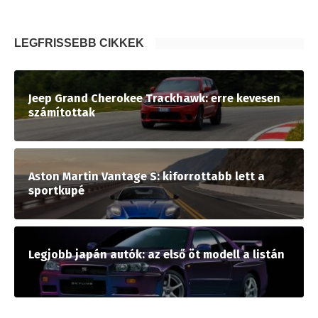
LEGFRISSEBB CIKKEK
Jeep Grand Cherokee Trackhawk: erre kevesen
számítottak
Aston Martin Vantage S: kiforrottabb lett a
sportkupé
Legjobb japán autók: az első öt modell a listán