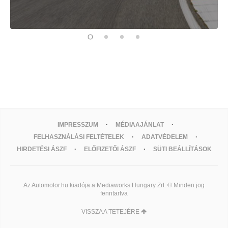
IMPRESSZUM
MÉDIAAJÁNLAT
FELHASZNÁLÁSI FELTÉTELEK
ADATVÉDELEM
HIRDETÉSI ÁSZF
ELŐFIZETŐI ÁSZF
SÜTI BEÁLLÍTÁSOK
Az Automotor.hu kiadója a Mediaworks Hungary Zrt. © Minden jog
fenntartva
VISSZA A TETEJÉRE