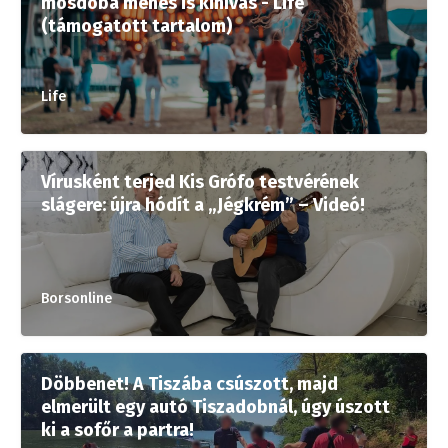
mosdóba menés is kihívás - Life
(támogatott tartalom)
Life
Vírusként terjed Kis Grófo testvérének
slágere: újra hódít a „Jégkrém” – Videó!
Borsonline
Döbbenet! A Tiszába csúszott, majd
elmerült egy autó Tiszadobnál, úgy úszott
ki a sofőr a partra!