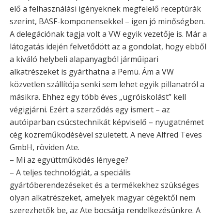
elő a felhasználási igényeknek megfelelő receptúrák
szerint, BASF-komponensekkel – igen jó minőségben.
A delegációnak tagja volt a VW egyik vezetője is. Már a
látogatás idején felvetődött az a gondolat, hogy ebből
a kiváló helybeli alapanyagból járműipari
alkatrészeket is gyárthatna a Pemü. Ám a VW
közvetlen szállítója senki sem lehet egyik pillanatról a
másikra. Ehhez egy több éves „ugróiskolást” kell
végigjárni. Ezért a szerződés egy ismert – az
autóiparban csúcstechnikát képviselő – nyugatnémet
cég közreműködésével született. A neve Alfred Teves
GmbH, röviden Ate.
– Mi az együttműködés lényege?
– A teljes technológiát, a speciális
gyártóberendezéseket és a termékekhez szükséges
olyan alkatrészeket, amelyek magyar cégektől nem
szerezhetők be, az Ate bocsátja rendelkezésünkre. A