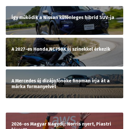
Így működik a Nissan különleges hibrid SUV-ja
A 2027-es Honda NC750X új színekkel érkezik
A Mercedes új dizájnfőnöke finoman írja át a
márka formanyelvét
2026-os Magyar Nagydíj: Norris nyert, Piastri