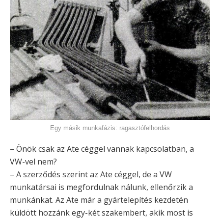
Egy másik munkafázis: ragasztófelhordás
– Önök csak az Ate céggel vannak kapcsolatban, a
VW-vel nem?
– A szerződés szerint az Ate céggel, de a VW
munkatársai is megfordulnak nálunk, ellenőrzik a
munkánkat. Az Ate már a gyártelepítés kezdetén
küldött hozzánk egy-két szakembert, akik most is