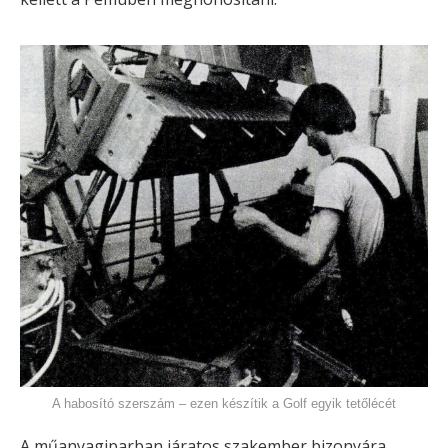
A habosító szerszám – ezen készítik a Golf egyik tetőlécét
A műanyagiparban járatos szakember bizonyára