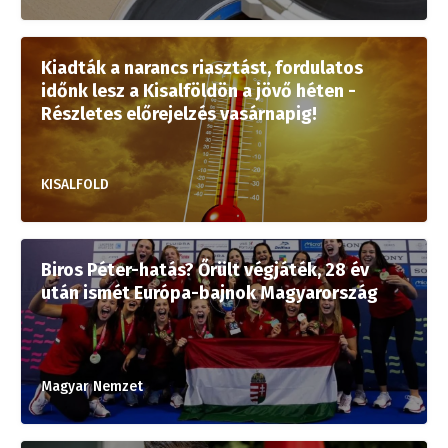
Kiadták a narancs riasztást, fordulatos
időnk lesz a Kisalföldön a jövő héten -
Részletes előrejelzés vasárnapig!
KISALFOLD
Biros Péter-hatás? Őrült végjáték, 28 év
után ismét Európa-bajnok Magyarország
Magyar Nemzet