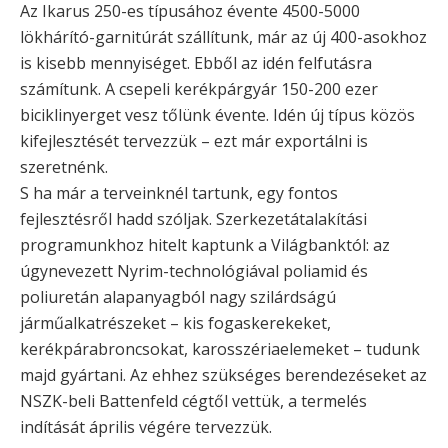
Az Ikarus 250-es típusához évente 4500-5000
lökhárító-garnitúrát szállítunk, már az új 400-asokhoz
is kisebb mennyiséget. Ebből az idén felfutásra
számítunk. A csepeli kerékpárgyár 150-200 ezer
biciklinyerget vesz tőlünk évente. Idén új típus közös
kifejlesztését tervezzük – ezt már exportálni is
szeretnénk.
S ha már a terveinknél tartunk, egy fontos
fejlesztésről hadd szóljak. Szerkezetátalakítási
programunkhoz hitelt kaptunk a Világbanktól: az
úgynevezett Nyrim-technológiával poliamid és
poliuretán alapanyagból nagy szilárdságú
járműalkatrészeket – kis fogaskerekeket,
kerékpárabroncsokat, karosszériaelemeket – tudunk
majd gyártani. Az ehhez szükséges berendezéseket az
NSZK-beli Battenfeld cégtől vettük, a termelés
indítását április végére tervezzük.