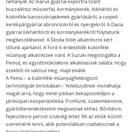
néhányat. Az Ikarus gyárral exportra szánt
buszaikhoz műszerfal, kormánykerék, lökhárító és
különféle karosszériaelemek gyártásáról, a csepeli
kerékpárgyárral abroncsokról és nyergekről. A Dacia
gyárral lökhárítóról és kormánykerékről folytatunk
megbeszéléseket. A Škoda több alkatrészre kért
tőlünk ajánlatot. A Ford is érdeklődik különféle
műanyag alkatrészek iránt. A Suzuki megvizsgálta a
Pemüt, és együttműködésre alkalmasnak találta. Hogy
ezekből mi valósul meg, majd elválik.
A Pemü – a különféle műanyagfeldolgozó
technológiák birtokában – felkészültnek mondhatja
magát arra, hogy minél jobban bekapcsolódjon a
járműipari kooperációkba. Profilunk, szakembereink,
gyártóberendezéseink megvannak ehhez. Bővítésre,
fejlesztésre persze szükség lehet. Mi az elsők között
szeretnénk lenni, akik potenciálisan csatlakoznak a
hazai járműprogramhoz.