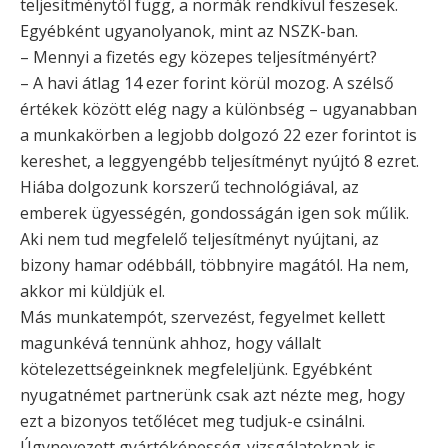
teljesítménytől függ, a normák rendkívül feszesek.
Egyébként ugyanolyanok, mint az NSZK-ban.
– Mennyi a fizetés egy közepes teljesítményért?
– A havi átlag 14 ezer forint körül mozog. A szélső
értékek között elég nagy a különbség – ugyanabban
a munkakörben a legjobb dolgozó 22 ezer forintot is
kereshet, a leggyengébb teljesítményt nyújtó 8 ezret.
Hiába dolgozunk korszerű technológiával, az
emberek ügyességén, gondosságán igen sok műlik.
Aki nem tud megfelelő teljesítményt nyújtani, az
bizony hamar odébbáll, többnyire magától. Ha nem,
akkor mi küldjük el.
Más munkatempót, szervezést, fegyelmet kellett
magunkévá tennünk ahhoz, hogy vállalt
kötelezettségeinknek megfeleljünk. Egyébként
nyugatnémet partnerünk csak azt nézte meg, hogy
ezt a bizonyos tetőlécet meg tudjuk-e csinálni.
Úgynevezett gyártóképesség-vizsgálatoknak is