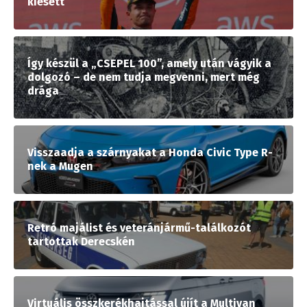
kiesett
Így készül a „CSEPEL 100”, amely után vágyik a
dolgozó – de nem tudja megvenni, mert még
drága
Visszaadja a szárnyakat a Honda Civic Type R-
nek a Mugen
Retró majálist és veteránjármű-találkozót
tartottak Derecskén
Virtuális összkerékhajtással újít a Multivan