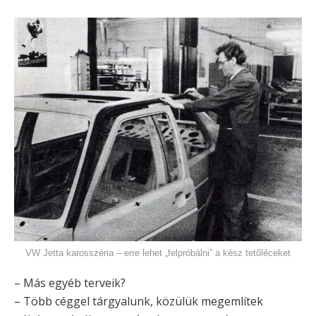
VW Jetta karosszéria – erre lehet „felpróbálni” a kész tetőléceket
– Más egyéb terveik?
– Több céggel tárgyalunk, közülük megemlítek