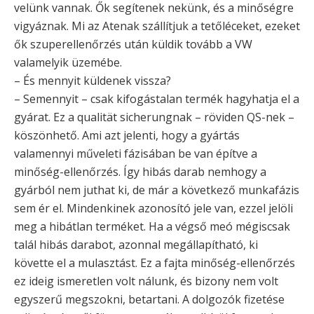
velünk vannak. Ők segítenek nekünk, és a minőségre
vigyáznak. Mi az Atenak szállítjuk a tetőléceket, ezeket
ők szuperellenőrzés után küldik tovább a VW
valamelyik üzemébe.
– És mennyit küldenek vissza?
– Semennyit – csak kifogástalan termék hagyhatja el a
gyárat. Ez a qualität sicherungnak – röviden QS-nek –
köszönhető. Ami azt jelenti, hogy a gyártás
valamennyi műveleti fázisában be van építve a
minőség-ellenőrzés. Így hibás darab nemhogy a
gyárból nem juthat ki, de már a következő munkafázis
sem ér el. Mindenkinek azonosító jele van, ezzel jelöli
meg a hibátlan terméket. Ha a végső meó mégiscsak
talál hibás darabot, azonnal megállapítható, ki
követte el a mulasztást. Ez a fajta minőség-ellenőrzés
ez ideig ismeretlen volt nálunk, és bizony nem volt
egyszerű megszokni, betartani. A dolgozók fizetése