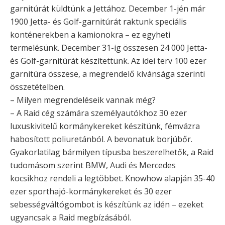
garnitúrát küldtünk a Jettához. December 1-jén már
1900 Jetta- és Golf-garnitúrát raktunk speciális
konténerekben a kamionokra – ez egyheti
termelésünk. December 31-ig összesen 24 000 Jetta-
és Golf-garnitúrát készítettünk. Az idei terv 100 ezer
garnitúra összese, a megrendelő kívánsága szerinti
összetételben.
– Milyen megrendeléseik vannak még?
– A Raid cég számára személyautókhoz 30 ezer
luxuskivitelű kormánykereket készítünk, fémvázra
habosított poliuretánból. A bevonatuk borjúbőr.
Gyakorlatilag bármilyen típusba beszerelhetők, a Raid
tudomásom szerint BMW, Audi és Mercedes
kocsikhoz rendeli a legtöbbet. Knowhow alapján 35-40
ezer sporthajó-kormánykereket és 30 ezer
sebességváltógombot is készítünk az idén – ezeket
ugyancsak a Raid megbízásából.