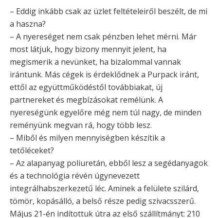
– Eddig inkább csak az üzlet feltételeiről beszélt, de mi
a haszna?
– A nyereséget nem csak pénzben lehet mérni. Már
most látjuk, hogy bizony mennyit jelent, ha
megismerik a nevünket, ha bizalommal vannak
irántunk. Más cégek is érdeklődnek a Purpack iránt,
ettől az együttműködéstől továbbiakat, új
partnereket és megbízásokat remélünk. A
nyereségünk egyelőre még nem túl nagy, de minden
reményünk megvan rá, hogy több lesz.
– Miből és milyen mennyiségben készítik a
tetőléceket?
– Az alapanyag poliuretán, ebből lesz a segédanyagok
és a technológia révén úgynevezett
integrálhabszerkezetű léc. Aminek a felülete szilárd,
tömör, kopásálló, a belső része pedig szivacsszerű.
Május 21-én indítottuk útra az első szállítmányt: 210