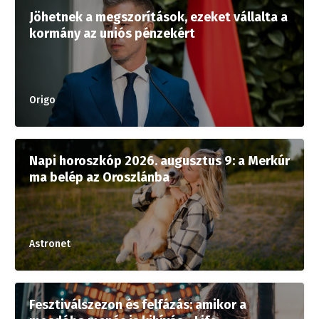
Jöhetnek a megszorítások, ezeket vállalta a
kormány az uniós pénzekért
Origo
Napi horoszkóp 2026. augusztus 9: a Merkúr
ma belép az Oroszlánba
Astronet
Fesztiválszezon és felfázás: amikor a