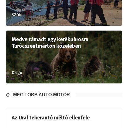
SZON
Medve támadt egy kerékpárosra
Túrócszentmárton közelében
Origo
MÉG TÖBB AUTÓ-MOTOR
Az Ural teherautó méltó ellenfele