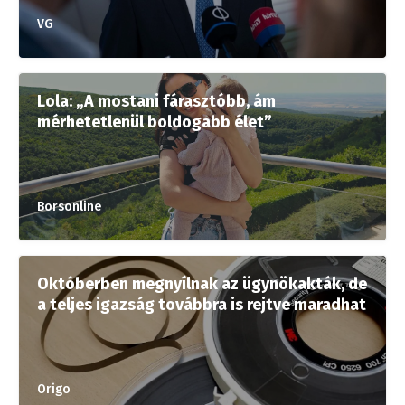
VG
Lola: „A mostani fárasztóbb, ám
mérhetetlenül boldogabb élet”
Borsonline
Októberben megnyílnak az ügynökakták, de
a teljes igazság továbbra is rejtve maradhat
Origo