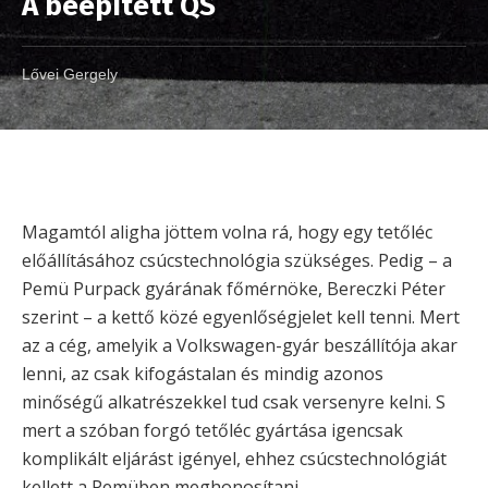
A beépített QS
Lővei Gergely
Magamtól aligha jöttem volna rá, hogy egy tetőléc
előállításához csúcstechnológia szükséges. Pedig – a
Pemü Purpack gyárának főmérnöke, Bereczki Péter
szerint – a kettő közé egyenlőségjelet kell tenni. Mert
az a cég, amelyik a Volkswagen-gyár beszállítója akar
lenni, az csak kifogástalan és mindig azonos
minőségű alkatrészekkel tud csak versenyre kelni. S
mert a szóban forgó tetőléc gyártása igencsak
komplikált eljárást igényel, ehhez csúcstechnológiát
kellett a Pemüben meghonosítani.