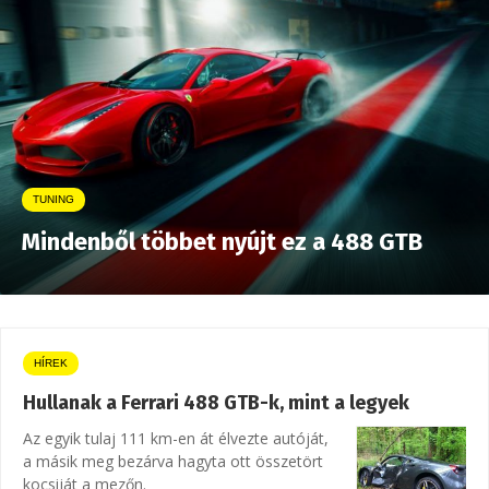
TUNING
Mindenből többet nyújt ez a 488 GTB
HÍREK
Hullanak a Ferrari 488 GTB-k, mint a legyek
Az egyik tulaj 111 km-en át élvezte autóját,
a másik meg bezárva hagyta ott összetört
kocsiját a mezőn.