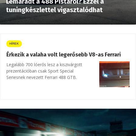
Lemaradt a 488 Pistáról? Ezzel a
tuningkészlettel vigasztalódhat
HÍREK
Érkezik a valaha volt legerősebb V8-as Ferrari
Legalább 700 lóerős lesz a kiszivárgott
prezentációban csak Sport Special
Seriesnek nevezett Ferrari 488 GTB.