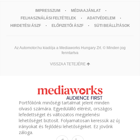
IMPRESSZUM
MÉDIAAJÁNLAT
FELHASZNÁLÁSI FELTÉTELEK
ADATVÉDELEM
HIRDETÉSI ÁSZF
ELŐFIZETŐI ÁSZF
SÜTI BEÁLLÍTÁSOK
Az Automotor.hu kiadója a Mediaworks Hungary Zrt. © Minden jog
fenntartva
VISSZA A TETEJÉRE
Portfóliónk minőségi tartalmat jelent minden
olvasó számára. Egyedülálló elérést, országos
lefedettséget és változatos megjelenési
lehetőséget biztosít. Folyamatosan keressük az új
irányokat és fejlődési lehetőségeket. Ez jövőnk
záloga.