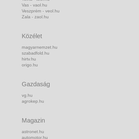
Vas - vaol.hu
Veszprém - veol.hu
Zala - zaol.hu
Közélet
magyarnemzet.hu
szabadfold.hu
hirtv.hu
origo.hu
Gazdaság
vg.hu
agrokep.hu
Magazin
astronet.hu
automotor.hu