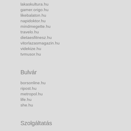
lakaskultura.hu
gamer.origo.hu
likebalaton.hu
napidoktor.hu
mindmegette.hu
travelo.hu
dietaesfitnesz.hu
vitorlazasmagazin.hu
videkize.hu
tvmusor.hu
Bulvár
borsonline.hu
ripost.hu
metropol.hu
life.hu
she.hu
Szolgáltatás