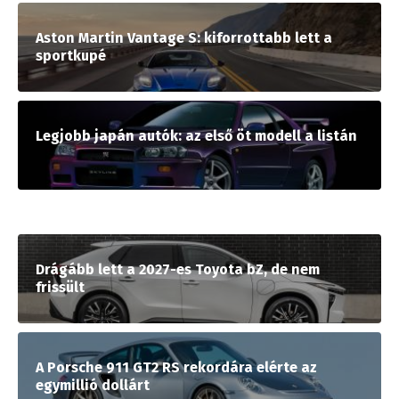
Aston Martin Vantage S: kiforrottabb lett a
sportkupé
Legjobb japán autók: az első öt modell a listán
Drágább lett a 2027-es Toyota bZ, de nem
frissült
A Porsche 911 GT2 RS rekordára elérte az
egymillió dollárt