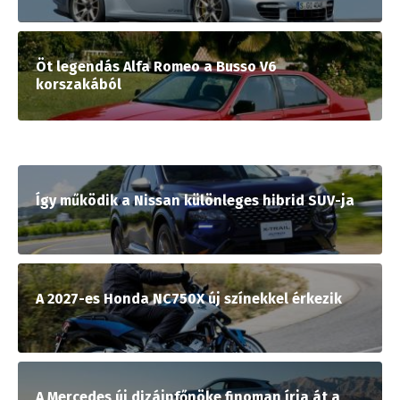
Öt legendás Alfa Romeo a Busso V6
korszakából
Így működik a Nissan különleges hibrid SUV-ja
A 2027-es Honda NC750X új színekkel érkezik
A Mercedes új dizájnfőnöke finoman írja át a