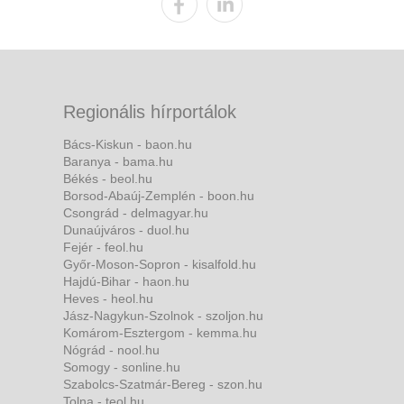
Regionális hírportálok
Bács-Kiskun - baon.hu
Baranya - bama.hu
Békés - beol.hu
Borsod-Abaúj-Zemplén - boon.hu
Csongrád - delmagyar.hu
Dunaújváros - duol.hu
Fejér - feol.hu
Győr-Moson-Sopron - kisalfold.hu
Hajdú-Bihar - haon.hu
Heves - heol.hu
Jász-Nagykun-Szolnok - szoljon.hu
Komárom-Esztergom - kemma.hu
Nógrád - nool.hu
Somogy - sonline.hu
Szabolcs-Szatmár-Bereg - szon.hu
Tolna - teol.hu