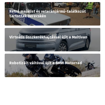
Retró majálist és veteránjármű-találkozót
tartottak Derecskén
Virtuális összkerékhajtással újít a Multivan
Robotizált váltóval újít a BMW Motorrad