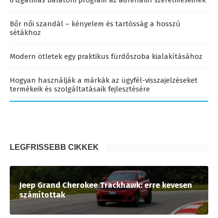
6 izgalmas balatoni program az adrenalin szerelmeseinek
Bőr női szandál – kényelem és tartósság a hosszú
sétákhoz
Modern ötletek egy praktikus fürdőszoba kialakításához
Hogyan használják a márkák az ügyfél-visszajelzéseket
termékeik és szolgáltatásaik fejlesztésére
LEGFRISSEBB CIKKEK
Jeep Grand Cherokee Trackhawk: erre kevesen
számítottak