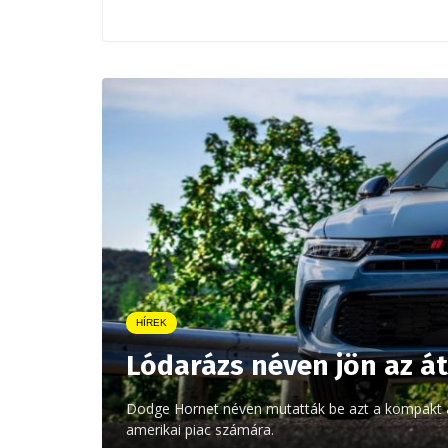
HÍREK
Lódarázs néven jön az á
Dodge Hornet néven mutatták be azt a kompakt a
amerikai piac számára.