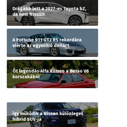
Drágább lett a 2027-es Toyota bZ,
de nem frissült
A Porsche 911 GT2 RS rekordára
elérte az egymillió dollárt
Öt legendás Alfa Romeo a Busso V6
korszakából
Így működik a Nissan különleges
hibrid SUV-ja