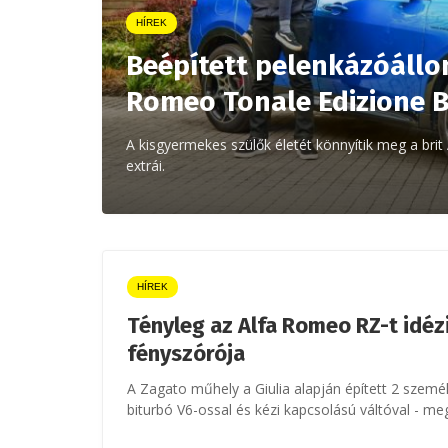
HÍREK
Beépített pelenkázóállom
Romeo Tonale Edizione 
A kisgyermekes szülők életét könnyítik meg a bri
extrái.
HÍREK
Tényleg az Alfa Romeo RZ-t idéz
fényszórója
A Zagato műhely a Giulia alapján épített 2 szemé
biturbó V6-ossal és kézi kapcsolású váltóval - me