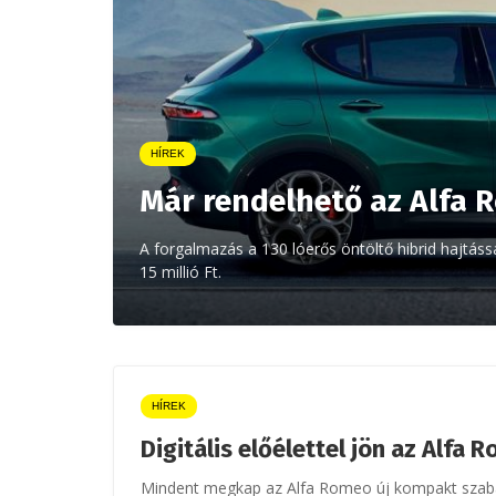
HÍREK
Már rendelhető az Alfa 
A forgalmazás a 130 lóerős öntöltő hibrid hajtással
15 millió Ft.
HÍREK
Digitális előélettel jön az Alfa
Mindent megkap az Alfa Romeo új kompakt szaba