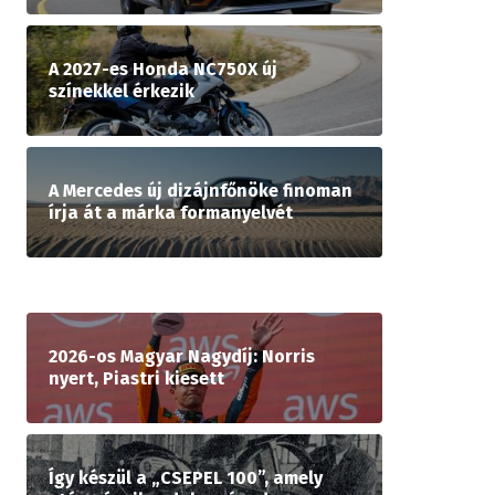
A 2027-es Honda NC750X új
színekkel érkezik
A Mercedes új dizájnfőnöke finoman
írja át a márka formanyelvét
2026-os Magyar Nagydíj: Norris
nyert, Piastri kiesett
Így készül a „CSEPEL 100”, amely