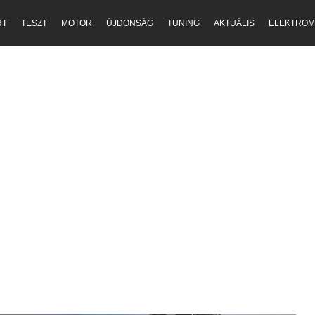
RT
TESZT
MOTOR
ÚJDONSÁG
TUNING
AKTUÁLIS
ELEKTROM