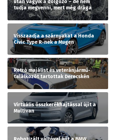
után vágyik a dolgozó – de nem
tudja megvenni, mert még drága
Visszaadja a szárnyakat a Honda
Civic Type R-nek a Mugen
Retró majálist és veteránjármű-
találkozót tartottak Derecskén
Virtuális összkerékhajtással újít a
Multivan
Robotizált váltóval újít a BMW