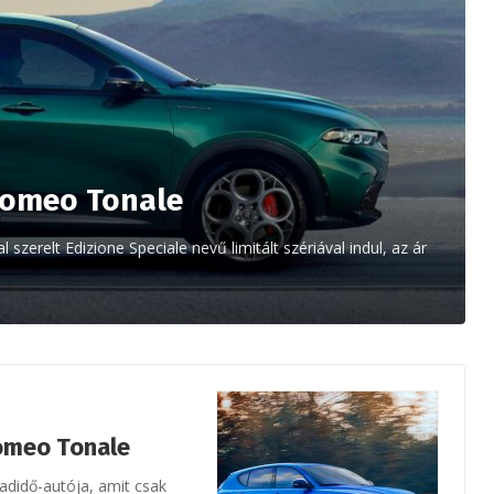
Romeo Tonale
 szerelt Edizione Speciale nevű limitált szériával indul, az ár
 Romeo Tonale
didő-autója, amit csak