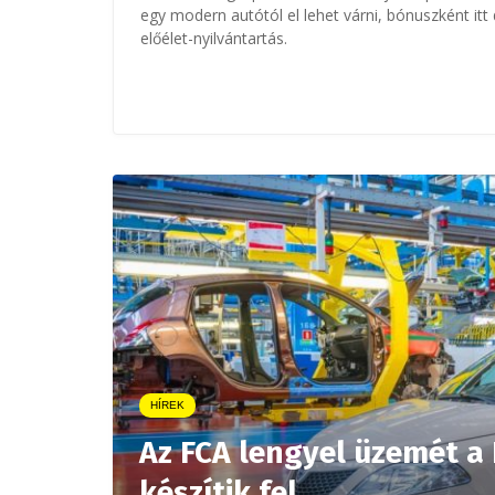
egy modern autótól el lehet várni, bónuszként itt
előélet-nyilvántartás.
HÍREK
Az FCA lengyel üzemét a
készítik fel