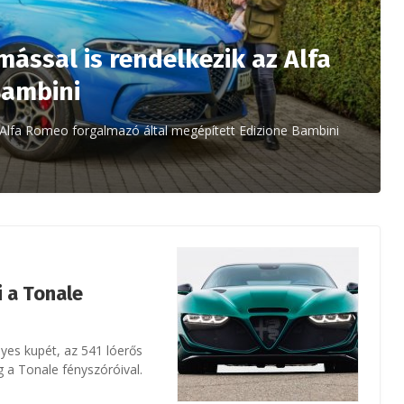
ással is rendelkezik az Alfa
Bambini
t Alfa Romeo forgalmazó által megépített Edizione Bambini
i a Tonale
lyes kupét, az 541 lóerős
g a Tonale fényszóróival.