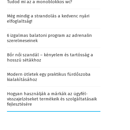
Tudod mi az a monoblokkos wc?
Még mindig a strandolás a kedvenc nyári
elfoglaltság!
6 izgalmas balatoni program az adrenalin
szerelmeseinek
Bőr női szandál – kényelem és tartósság a
hosszú sétákhoz
Modern ötletek egy praktikus fürdőszoba
kialakításához
Hogyan használják a márkák az ügyfél-
visszajelzéseket termékeik és szolgáltatásaik
fejlesztésére