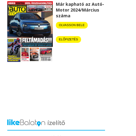
Már kapható az Autó-
Motor 2024/Március
száma
OLVASSON BELE
ELŐFIZETÉS