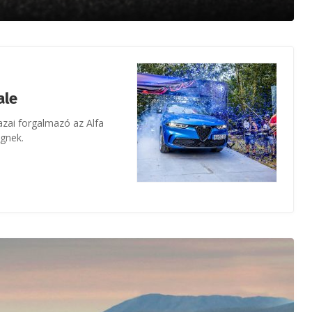
ale
azai forgalmazó az Alfa
gnek.