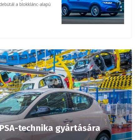
 debütál a blokklánc-alapú
 PSA-technika gyártására