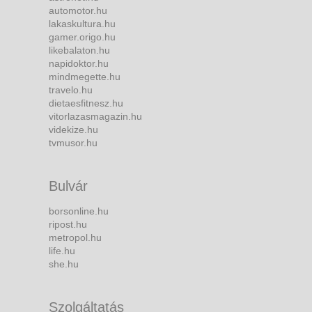
automotor.hu
lakaskultura.hu
gamer.origo.hu
likebalaton.hu
napidoktor.hu
mindmegette.hu
travelo.hu
dietaesfitnesz.hu
vitorlazasmagazin.hu
videkize.hu
tvmusor.hu
Bulvár
borsonline.hu
ripost.hu
metropol.hu
life.hu
she.hu
Szolgáltatás