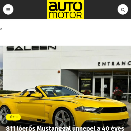
»
HÍREK
811 lóerős Mustanggal ünnepel a 40 éves