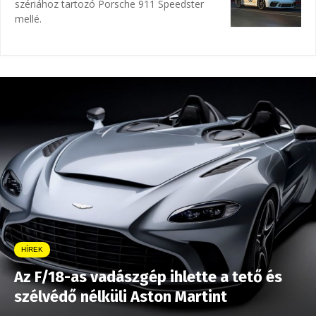
szériához tartozó Porsche 911 Speedster
mellé.
HÍREK
Az F/18-as vadászgép ihlette a tető és
szélvédő nélküli Aston Martint