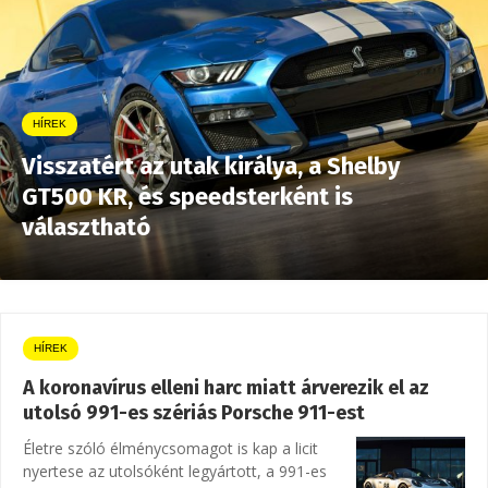
HÍREK
Visszatért az utak királya, a Shelby
GT500 KR, és speedsterként is
választható
HÍREK
A koronavírus elleni harc miatt árverezik el az
utolsó 991-es szériás Porsche 911-est
Életre szóló élménycsomagot is kap a licit
nyertese az utolsóként legyártott, a 991-es