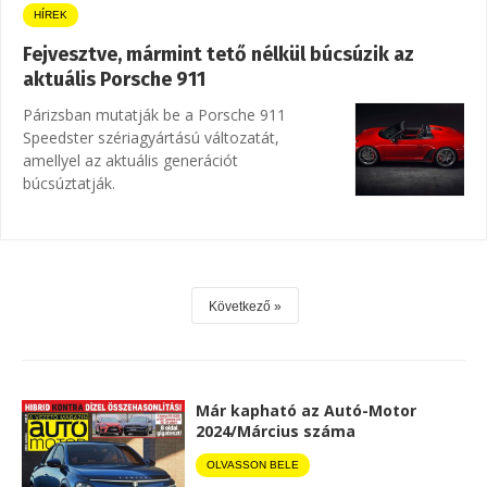
HÍREK
Fejvesztve, mármint tető nélkül búcsúzik az
aktuális Porsche 911
Párizsban mutatják be a Porsche 911
Speedster szériagyártású változatát,
amellyel az aktuális generációt
búcsúztatják.
Következő
Már kapható az Autó-Motor
2024/Március száma
OLVASSON BELE