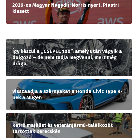
2026-os Magyar Nagydíj: Norris nyert, Piastri
kiesett
Így készül a „CSEPEL 100”, amely után vágyik a
dolgozó – de nem tudja megvenni, mert még
drága
Visszaadja a szárnyakat a Honda Civic Type R-
nek a Mugen
Retró majálist és veteránjármű-találkozót
tartottak Derecskén