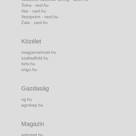
Tolna - teol.hu
Vas - vaol.hu
Veszprém - veol.hu
Zala - zaol.hu
Közélet
magyarnemzet.hu
szabadfold.hu
hirtv.hu
origo.hu
Gazdaság
vg.hu
agrokep.hu
Magazin
astronet.hu