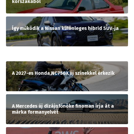
korszakából
Így működik a Nissan különleges hibrid SUV-ja
A 2027-es Honda NC750X új színekkel érkezik
A Mercedes új dizájnfőnöke finoman írja át a
márka formanyelvét