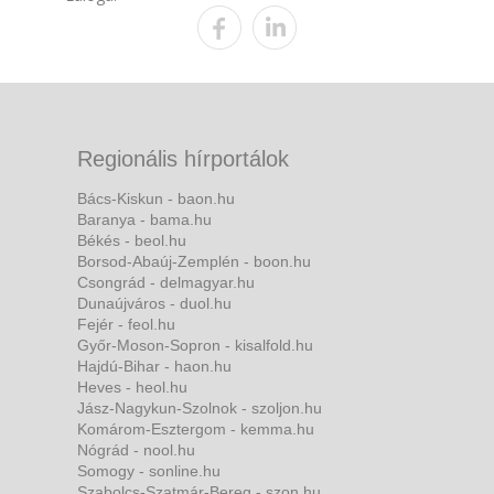
Regionális hírportálok
Bács-Kiskun - baon.hu
Baranya - bama.hu
Békés - beol.hu
Borsod-Abaúj-Zemplén - boon.hu
Csongrád - delmagyar.hu
Dunaújváros - duol.hu
Fejér - feol.hu
Győr-Moson-Sopron - kisalfold.hu
Hajdú-Bihar - haon.hu
Heves - heol.hu
Jász-Nagykun-Szolnok - szoljon.hu
Komárom-Esztergom - kemma.hu
Nógrád - nool.hu
Somogy - sonline.hu
Szabolcs-Szatmár-Bereg - szon.hu