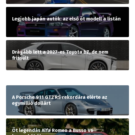
Legjobb japán autók: az első öt modell a listán
Drágább lett a 2027-es Toyota bZ, de nem
frissült
A Porsche 911 GT2 RS rekordára elérte az
egymillió dollárt
Öt legendás Alfa Romeo a Busso V6