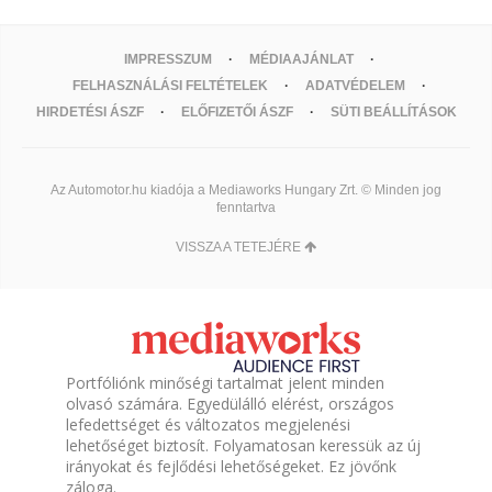
IMPRESSZUM
MÉDIAAJÁNLAT
FELHASZNÁLÁSI FELTÉTELEK
ADATVÉDELEM
HIRDETÉSI ÁSZF
ELŐFIZETŐI ÁSZF
SÜTI BEÁLLÍTÁSOK
Az Automotor.hu kiadója a Mediaworks Hungary Zrt. © Minden jog
fenntartva
VISSZA A TETEJÉRE
Portfóliónk minőségi tartalmat jelent minden
olvasó számára. Egyedülálló elérést, országos
lefedettséget és változatos megjelenési
lehetőséget biztosít. Folyamatosan keressük az új
irányokat és fejlődési lehetőségeket. Ez jövőnk
záloga.