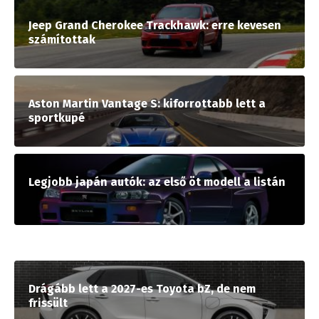
Jeep Grand Cherokee Trackhawk: erre kevesen
számítottak
Aston Martin Vantage S: kiforrottabb lett a
sportkupé
Legjobb japán autók: az első öt modell a listán
Drágább lett a 2027-es Toyota bZ, de nem
frissült