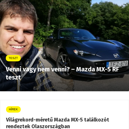
TESZT
Venni vagy nem venni? – Mazda MX-5 RF
teszt
HÍREK
Világrekord-méretű Mazda MX-5 találkozót
rendeztek Olaszországban