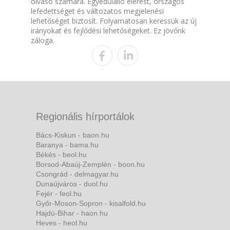
olvasó számára. Egyedülálló elérést, országos
lefedettséget és változatos megjelenési
lehetőséget biztosít. Folyamatosan keressük az új
irányokat és fejlődési lehetőségeket. Ez jövőnk
záloga.
Regionális hírportálok
Bács-Kiskun - baon.hu
Baranya - bama.hu
Békés - beol.hu
Borsod-Abaúj-Zemplén - boon.hu
Csongrád - delmagyar.hu
Dunaújváros - duol.hu
Fejér - feol.hu
Győr-Moson-Sopron - kisalfold.hu
Hajdú-Bihar - haon.hu
Heves - heol.hu