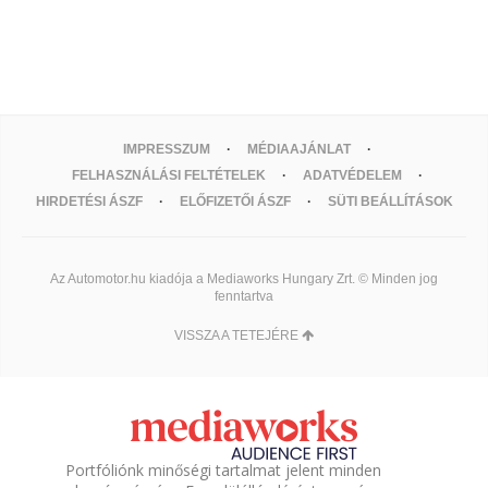
IMPRESSZUM
MÉDIAAJÁNLAT
FELHASZNÁLÁSI FELTÉTELEK
ADATVÉDELEM
HIRDETÉSI ÁSZF
ELŐFIZETŐI ÁSZF
SÜTI BEÁLLÍTÁSOK
Az Automotor.hu kiadója a Mediaworks Hungary Zrt. © Minden jog
fenntartva
VISSZA A TETEJÉRE
Portfóliónk minőségi tartalmat jelent minden