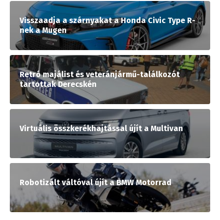
Visszaadja a szárnyakat a Honda Civic Type R-
nek a Mugen
Retró majálist és veteránjármű-találkozót
tartottak Derecskén
Virtuális összkerékhajtással újít a Multivan
Robotizált váltóval újít a BMW Motorrad