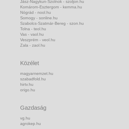
Jász-Nagykun-Szolnok - szoljon.hu
Komárom-Esztergom - kemma.hu
Nógrád - nool.hu
Somogy - sonline.hu
Szabolcs-Szatmár-Bereg - szon.hu
Tolna - teol.hu
Vas - vaol.hu
Veszprém - veol.hu
Zala - zaol.hu
Közélet
magyarnemzet.hu
szabadfold.hu
hirtv.hu
origo.hu
Gazdaság
vg.hu
agrokep.hu