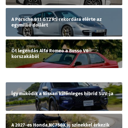
A Porsche 911 GT2 RS rekordára elérte az
egymillió dollárt
Öt legendás Alfa Romeo a Busso V6
korszakából
Így működik a Nissan különleges hibrid SUV-ja
A 2027-es Honda NC750X új színekkel érkezik