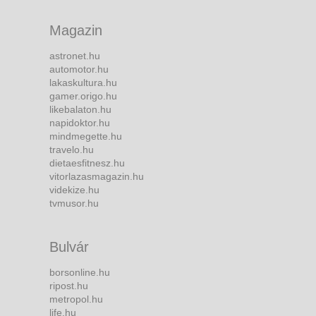
Magazin
astronet.hu
automotor.hu
lakaskultura.hu
gamer.origo.hu
likebalaton.hu
napidoktor.hu
mindmegette.hu
travelo.hu
dietaesfitnesz.hu
vitorlazasmagazin.hu
videkize.hu
tvmusor.hu
Bulvár
borsonline.hu
ripost.hu
metropol.hu
life.hu