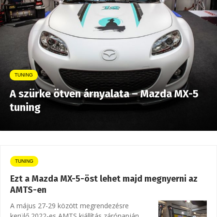
TUNING
A szürke ötven árnyalata – Mazda MX-5
tuning
TUNING
Ezt a Mazda MX-5-öst lehet majd megnyerni az
AMTS-en
A május 27-29 között megrendezésre
kerülő 2022-es AMTS kiállítás zárónapján