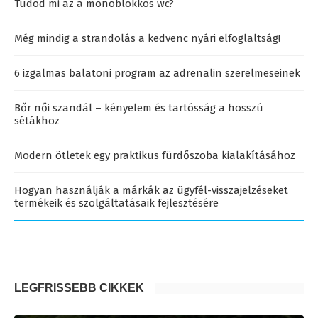
Tudod mi az a monoblokkos wc?
Még mindig a strandolás a kedvenc nyári elfoglaltság!
6 izgalmas balatoni program az adrenalin szerelmeseinek
Bőr női szandál – kényelem és tartósság a hosszú
sétákhoz
Modern ötletek egy praktikus fürdőszoba kialakításához
Hogyan használják a márkák az ügyfél-visszajelzéseket
termékeik és szolgáltatásaik fejlesztésére
LEGFRISSEBB CIKKEK