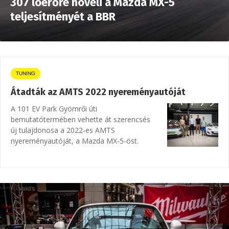
307 lóerőre növeli a Mazda MX-5
teljesítményét a BBR
TUNING
Átadták az AMTS 2022 nyereményautóját
A 101 EV Park Gyömrői úti
bemutatótermében vehette át szerencsés
új tulajdonosa a 2022-es AMTS
nyereményautóját, a Mazda MX-5-öst.