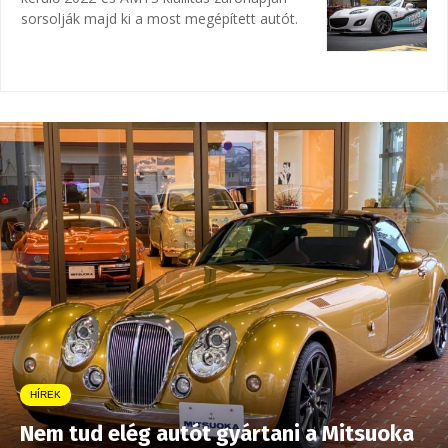
sorsolják majd ki a most megépített autót.
HÍREK
Nem tud elég autót gyártani a Mitsuoka