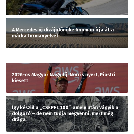
A Mercedes új dizájnfőnöke finoman írja át a
márka formanyelvét
2026-os Magyar Nagydíj: Norris nyert, Piastri
kiesett
Így készül a „CSEPEL 100”, amely után vágyik a
dolgozó – de nem tudja megvenni, mert még
drága