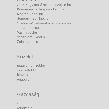
Heves - heol.hu
Jász-Nagykun-Szolnok - szoljon.hu
Komárom-Esztergom - kemma.hu
Nógrád - nool.hu
Somogy - sonline.hu
Szabolcs-Szatmár-Bereg - szon.hu
Tolna - teol.hu
Vas - vaol.hu
Veszprém - veol.hu
Zala - zaol.hu
Közélet
magyarnemzet.hu
szabadfold.hu
hirtv.hu
origo.hu
Gazdaság
vg.hu
agrokep.hu