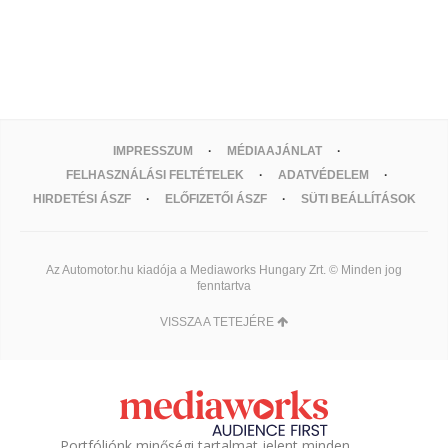
IMPRESSZUM
MÉDIAAJÁNLAT
FELHASZNÁLÁSI FELTÉTELEK
ADATVÉDELEM
HIRDETÉSI ÁSZF
ELŐFIZETŐI ÁSZF
SÜTI BEÁLLÍTÁSOK
Az Automotor.hu kiadója a Mediaworks Hungary Zrt. © Minden jog
fenntartva
VISSZA A TETEJÉRE
Portfóliónk minőségi tartalmat jelent minden