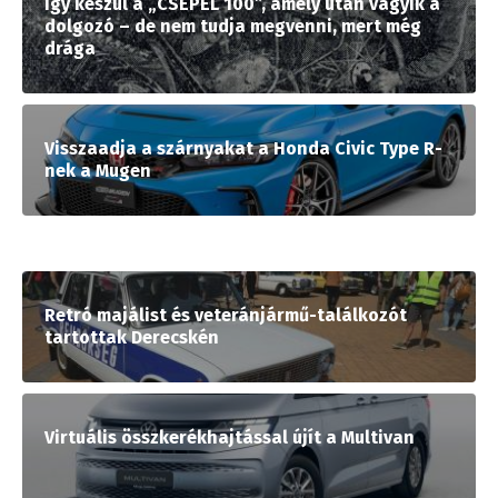
Így készül a „CSEPEL 100”, amely után vágyik a
dolgozó – de nem tudja megvenni, mert még
drága
Visszaadja a szárnyakat a Honda Civic Type R-
nek a Mugen
Retró majálist és veteránjármű-találkozót
tartottak Derecskén
Virtuális összkerékhajtással újít a Multivan