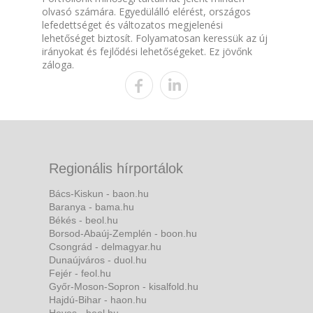
olvasó számára. Egyedülálló elérést, országos
lefedettséget és változatos megjelenési
lehetőséget biztosít. Folyamatosan keressük az új
irányokat és fejlődési lehetőségeket. Ez jövőnk
záloga.
Regionális hírportálok
Bács-Kiskun - baon.hu
Baranya - bama.hu
Békés - beol.hu
Borsod-Abaúj-Zemplén - boon.hu
Csongrád - delmagyar.hu
Dunaújváros - duol.hu
Fejér - feol.hu
Győr-Moson-Sopron - kisalfold.hu
Hajdú-Bihar - haon.hu