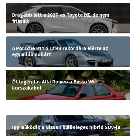
Drágább lett a 2027-es Toyota bZ, de nem
frissült
A Porsche 911 GT2 RS rekordára elérte az
egymillió dollárt
Öt legendás Alfa Romeo a Busso V6
korszakából
Így működik a Nissan különleges hibrid SUV-ja