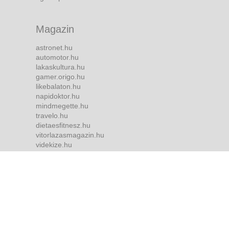
Magazin
astronet.hu
automotor.hu
lakaskultura.hu
gamer.origo.hu
likebalaton.hu
napidoktor.hu
mindmegette.hu
travelo.hu
dietaesfitnesz.hu
vitorlazasmagazin.hu
videkize.hu
tvmusor.hu
Bulvár
borsonline.hu
ripost.hu
metropol.hu