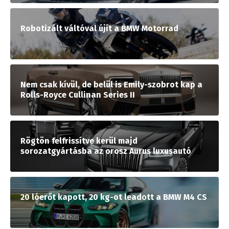
Robotizált váltóval újít a BMW Motorrad
Nem csak kívül, de belül is Emily-szobrot kap a
Rolls-Royce Cullinan Series II
Rögtön felfrissítve kerül majd
sorozatgyártásba az orosz Aurus luxusautó
20 lóerőt kapott, 20 kg-ot leadott a BMW M4 CS