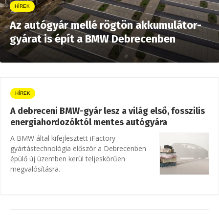
HÍREK
Az autógyár mellé rögtön akkumulátor-
gyárat is épít a BMW Debrecenben
HÍREK
A debreceni BMW-gyár lesz a világ első, fosszilis
energiahordozóktól mentes autógyára
A BMW által kifejlesztett iFactory
gyártástechnológia először a Debrecenben
épülő új üzemben kerül teljeskörűen
megvalósításra.