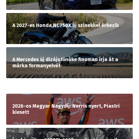
A 2027-es Honda NC750X új színekkel érkezik
A Mercedes új dizájnfőnöke finoman írja át a
márka formanyelvét
2026-os Magyar Nagydíj: Norris nyert, Piastri
kiesett