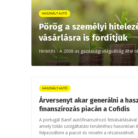
HASZNÁLT AUTÓ
Pörög a személyi hitelez
vásárlásra is fordítjuk
Hirdetés - A 2008-as gazdasági világválság által
HASZNÁLT AUTÓ
Árversenyt akar generálni a has
finanszírozás piacán a Cofidis
A portugál Banif autófinanszírozó felvásárlásával b
amely többi szolgáltatási területéhez hasonlóan it
felpezsdíteni a piacot és növelni a részesedését.