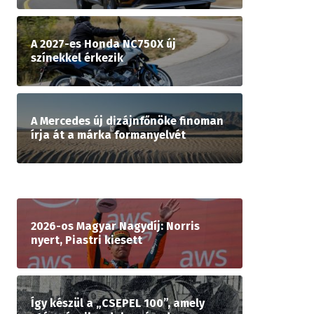
A 2027-es Honda NC750X új
színekkel érkezik
A Mercedes új dizájnfőnöke finoman
írja át a márka formanyelvét
2026-os Magyar Nagydíj: Norris
nyert, Piastri kiesett
Így készül a „CSEPEL 100”, amely