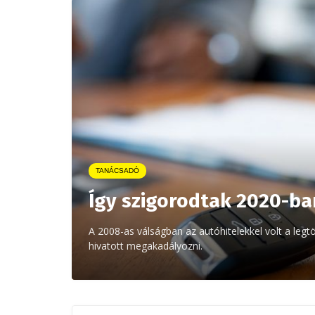
TANÁCSADÓ
Így szigorodtak 2020-ban
A 2008-as válságban az autóhitelekkel volt a le
hivatott megakadályozni.