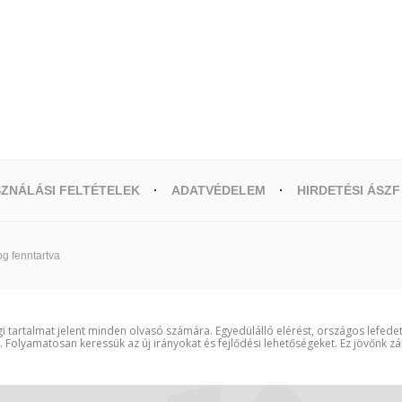
ZNÁLÁSI FELTÉTELEK
ADATVÉDELEM
HIRDETÉSI ÁSZF
g fenntartva
i tartalmat jelent minden olvasó számára. Egyedülálló elérést, országos lefede
t. Folyamatosan keressük az új irányokat és fejlődési lehetőségeket. Ez jövőnk zá