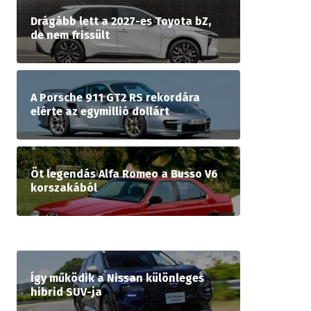
Drágább lett a 2027-es Toyota bZ,
de nem frissült
A Porsche 911 GT2 RS rekordára
elérte az egymillió dollárt
Öt legendás Alfa Romeo a Busso V6
korszakából
Így működik a Nissan különleges
hibrid SUV-ja