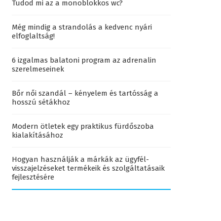
Tudod mi az a monoblokkos wc?
Még mindig a strandolás a kedvenc nyári
elfoglaltság!
6 izgalmas balatoni program az adrenalin
szerelmeseinek
Bőr női szandál – kényelem és tartósság a
hosszú sétákhoz
Modern ötletek egy praktikus fürdőszoba
kialakításához
Hogyan használják a márkák az ügyfél-
visszajelzéseket termékeik és szolgáltatásaik
fejlesztésére