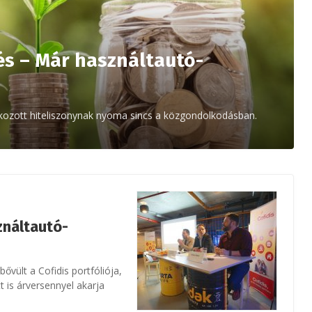
és – Már használtautó-
 okozott hiteliszonynak nyoma sincs a közgondolkodásban.
ználtautó-
ővült a Cofidis portfóliója,
t is árversennyel akarja