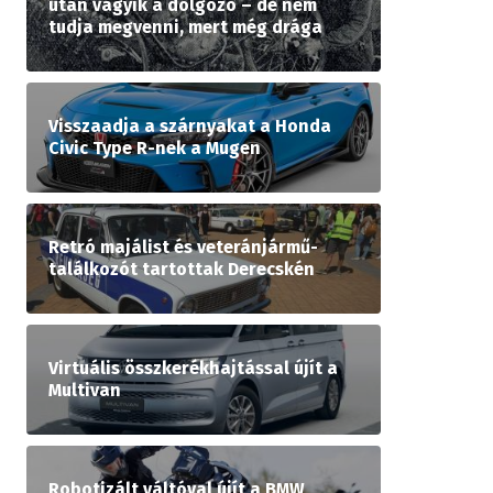
után vágyik a dolgozó – de nem
tudja megvenni, mert még drága
Visszaadja a szárnyakat a Honda
Civic Type R-nek a Mugen
Retró majálist és veteránjármű-
találkozót tartottak Derecskén
Virtuális összkerékhajtással újít a
Multivan
Robotizált váltóval újít a BMW