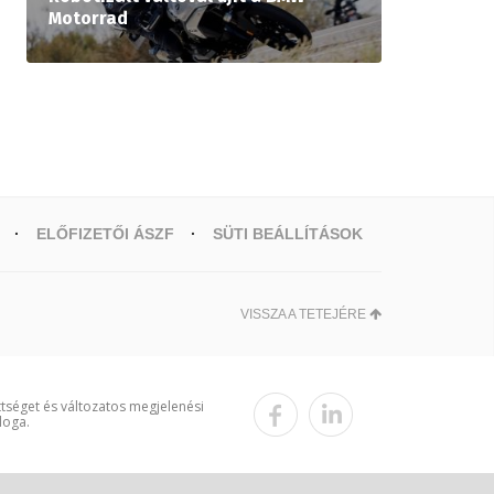
Motorrad
ELŐFIZETŐI ÁSZF
SÜTI BEÁLLÍTÁSOK
VISSZA A TETEJÉRE
ttséget és változatos megjelenési
loga.