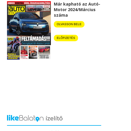
Már kapható az Autó-
Motor 2024/Március
száma
OLVASSON BELE
ELŐFIZETÉS