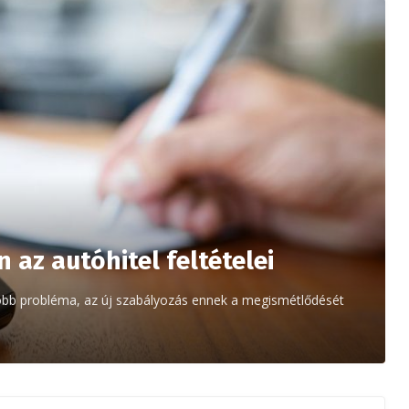
 az autóhitel feltételei
gtöbb probléma, az új szabályozás ennek a megismétlődését