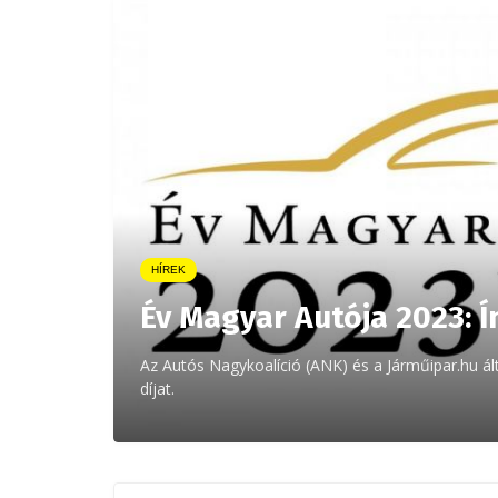
HÍREK
Év Magyar Autója 2023: Í
Az Autós Nagykoalíció (ANK) és a Járműipar.hu ált
díjat.