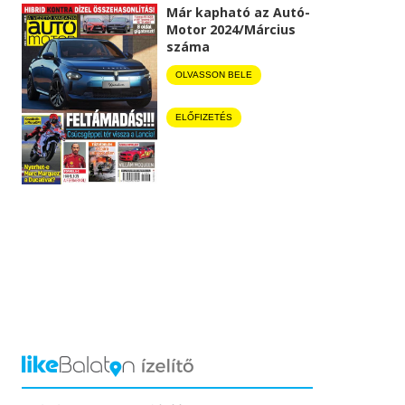
Már kapható az Autó-
Motor 2024/Március
száma
OLVASSON BELE
ELŐFIZETÉS