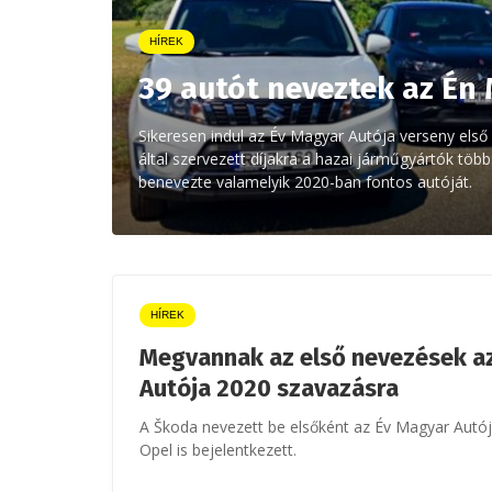
HÍREK
39 autót neveztek az Én
Sikeresen indul az Év Magyar Autója verseny első
által szervezett díjakra a hazai járműgyártók tö
benevezte valamelyik 2020-ban fontos autóját.
HÍREK
Megvannak az első nevezések a
Autója 2020 szavazásra
A Škoda nevezett be elsőként az Év Magyar Autój
Opel is bejelentkezett.