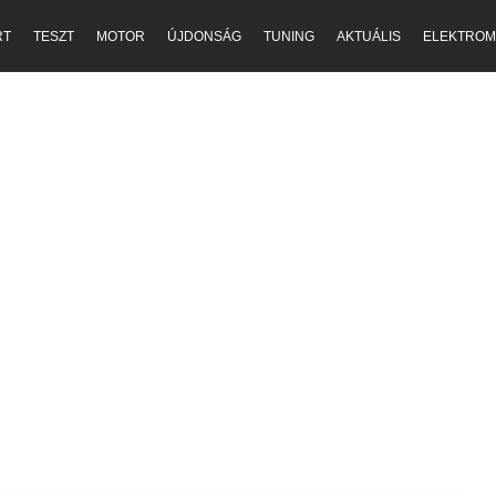
RT
TESZT
MOTOR
ÚJDONSÁG
TUNING
AKTUÁLIS
ELEKTROM