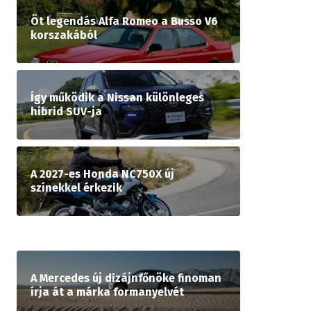
Öt legendás Alfa Romeo a Busso V6
korszakából
Így működik a Nissan különleges
hibrid SUV-ja
A 2027-es Honda NC750X új
színekkel érkezik
A Mercedes új dizájnfőnöke finoman
írja át a márka formanyelvét