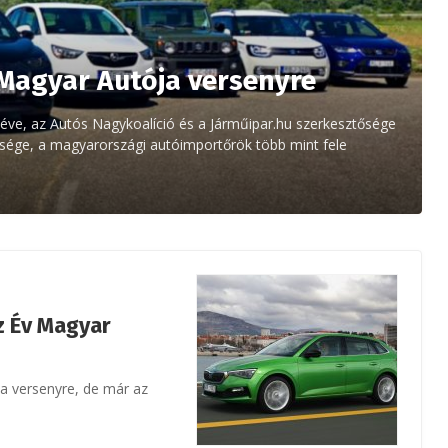
 Magyar Autója versenyre
 éve, az Autós Nagykoalíció és a Járműipar.hu szerkesztősége
bbsége, a magyarországi autóimportőrök több mint fele
z Év Magyar
a versenyre, de már az