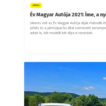
HÍREK
Év Magyar Autója 2021: Íme, a n
Sikeres volt az Év Magyar Autója díjak második é
(ANK) és a Járműipar.hu által szervezett versenyr
adott le, két modellt két díjra is neveztek.