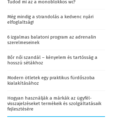
Tudod mi az a monoblokkos wc?
Még mindig a strandolás a kedvenc nyári
elfoglaltság!
6 izgalmas balatoni program az adrenalin
szerelmeseinek
Bőr női szandál – kényelem és tartósság a
hosszú sétákhoz
Modern ötletek egy praktikus fürdőszoba
kialakításához
Hogyan használják a márkák az ügyfél-
visszajelzéseket termékeik és szolgáltatásaik
fejlesztésére