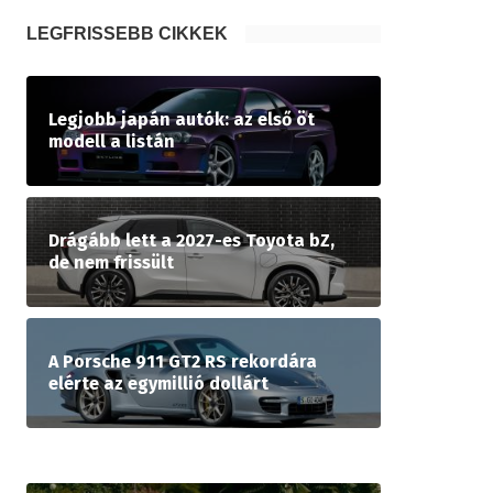
LEGFRISSEBB CIKKEK
Legjobb japán autók: az első öt
modell a listán
Drágább lett a 2027-es Toyota bZ,
de nem frissült
A Porsche 911 GT2 RS rekordára
elérte az egymillió dollárt