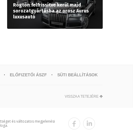
Rögtön felfrissítve kerül majd
sorozatgyártásba az orosz Aurus
luxusautó
ELŐFIZETŐI ÁSZF
SÜTI BEÁLLÍTÁSOK
VISSZA A TETEJÉRE
ttséget és változatos megjelenési
loga.