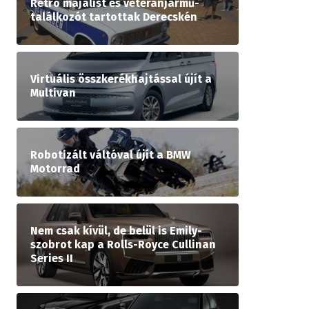
Retró majálist és veteránjármű-
találkozót tartottak Derecskén
Virtuális összkerékhajtással újít a
Multivan
Robotizált váltóval újít a BMW
Motorrad
Nem csak kívül, de belül is Emily-
szobrot kap a Rolls-Royce Cullinan
Series II