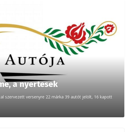
me, a nyertesek
al szervezett versenyre 22 márka 39 autót jelölt, 16 kapott