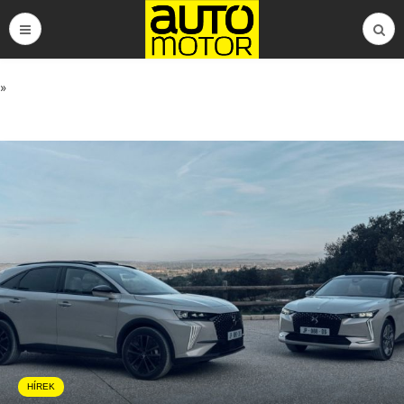
»
HÍREK