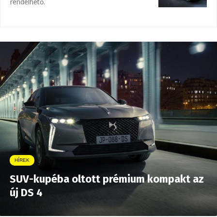
rendelhető.
HÍREK
SUV-kupéba oltott prémium kompakt az
új DS 4