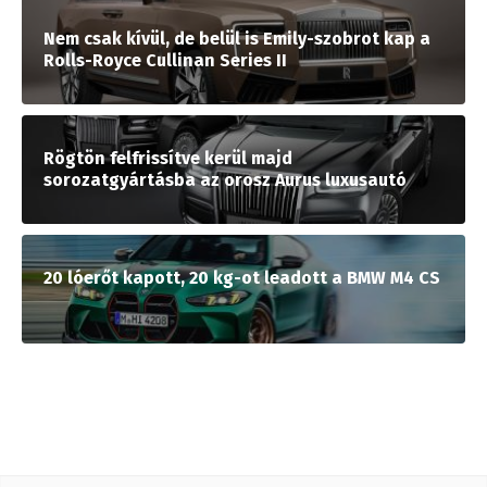
Nem csak kívül, de belül is Emily-szobrot kap a
Rolls-Royce Cullinan Series II
Rögtön felfrissítve kerül majd
sorozatgyártásba az orosz Aurus luxusautó
20 lóerőt kapott, 20 kg-ot leadott a BMW M4 CS