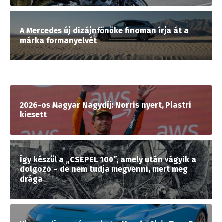
A Mercedes új dizájnfőnöke finoman írja át a
márka formanyelvét
2026-os Magyar Nagydíj: Norris nyert, Piastri
kiesett
Így készül a „CSEPEL 100”, amely után vágyik a
dolgozó – de nem tudja megvenni, mert még
drága