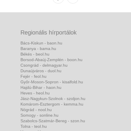
Regionális hírportálok
Bács-Kiskun - baon.hu
Baranya - bama.hu
Békés - beol.hu
Borsod-Abaúj-Zemplén - boon.hu
Csongrád - delmagyar.hu
Dunaújváros - duol.hu
Fejér - feol.hu
Győr-Moson-Sopron - kisalfold.hu
Hajdú-Bihar - haon.hu
Heves - heol.hu
Jász-Nagykun-Szolnok - szoljon.hu
Komárom-Esztergom - kemma.hu
Nógrád - nool.hu
Somogy - sonline.hu
Szabolcs-Szatmár-Bereg - szon.hu
Tolna - teol.hu