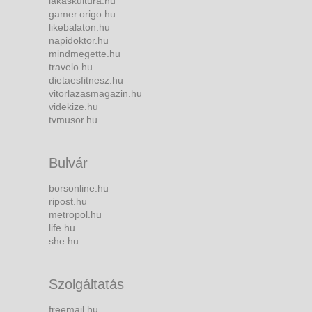
lakaskultura.hu
gamer.origo.hu
likebalaton.hu
napidoktor.hu
mindmegette.hu
travelo.hu
dietaesfitnesz.hu
vitorlazasmagazin.hu
videkize.hu
tvmusor.hu
Bulvár
borsonline.hu
ripost.hu
metropol.hu
life.hu
she.hu
Szolgáltatás
freemail.hu