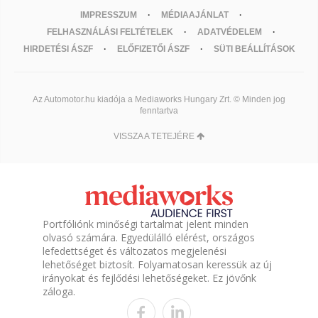
IMPRESSZUM
MÉDIAAJÁNLAT
FELHASZNÁLÁSI FELTÉTELEK
ADATVÉDELEM
HIRDETÉSI ÁSZF
ELŐFIZETŐI ÁSZF
SÜTI BEÁLLÍTÁSOK
Az Automotor.hu kiadója a Mediaworks Hungary Zrt. © Minden jog
fenntartva
VISSZA A TETEJÉRE
Portfóliónk minőségi tartalmat jelent minden
olvasó számára. Egyedülálló elérést, országos
lefedettséget és változatos megjelenési
lehetőséget biztosít. Folyamatosan keressük az új
irányokat és fejlődési lehetőségeket. Ez jövőnk
záloga.