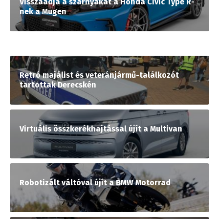
Visszaadja a szárnyakat a Honda Civic Type R-
nek a Mugen
Retró majálist és veteránjármű-találkozót
tartottak Derecskén
Virtuális összkerékhajtással újít a Multivan
Robotizált váltóval újít a BMW Motorrad