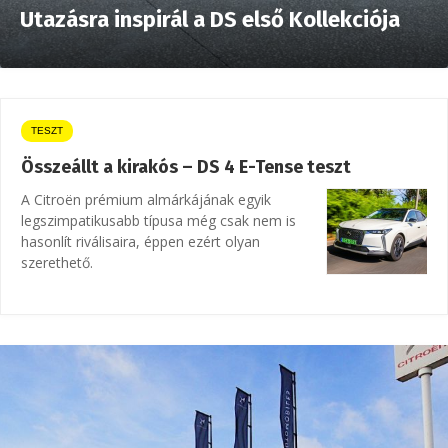
Utazásra inspirál a DS első Kollekciója
TESZT
Összeállt a kirakós – DS 4 E-Tense teszt
A Citroën prémium almárkájának egyik
legszimpatikusabb típusa még csak nem is
hasonlít riválisaira, éppen ezért olyan
szerethető.