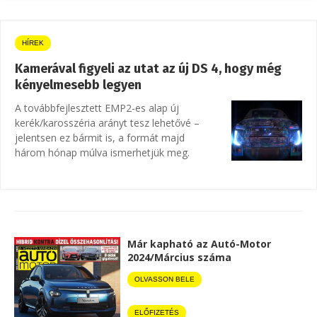
HÍREK
Kamerával figyeli az utat az új DS 4, hogy még
kényelmesebb legyen
A továbbfejlesztett EMP2-es alap új
kerék/karosszéria arányt tesz lehetővé –
jelentsen ez bármit is, a formát majd
három hónap múlva ismerhetjük meg.
Már kapható az Autó-Motor
2024/Március száma
OLVASSON BELE
ELŐFIZETÉS