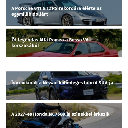
A Porsche 911 GT2 RS rekordára elérte az
egymillió dollárt
Öt legendás Alfa Romeo a Busso V6
korszakából
Így működik a Nissan különleges hibrid SUV-ja
A 2027-es Honda NC750X új színekkel érkezik