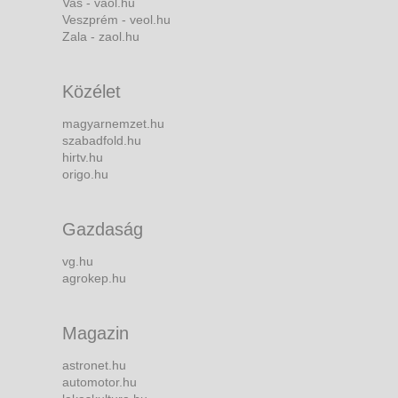
Vas - vaol.hu
Veszprém - veol.hu
Zala - zaol.hu
Közélet
magyarnemzet.hu
szabadfold.hu
hirtv.hu
origo.hu
Gazdaság
vg.hu
agrokep.hu
Magazin
astronet.hu
automotor.hu