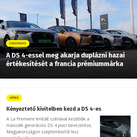
ÚJDONSÁG
A DS 4-essel meg akarja duplázni hazai
értékesítését a francia prémiummárka
HÍREK
Kényeztető kivitelben kezd a DS 4-es
A La Premiere limitált szériával kezdődik a
második generációs DS 4 piaci bevezetése,
Magyarországon szeptembertől lesz