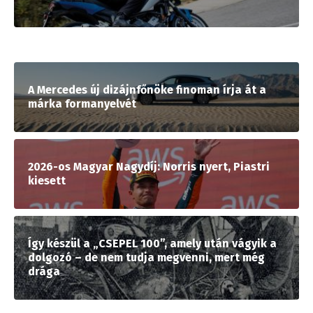
A Mercedes új dizájnfőnöke finoman írja át a
márka formanyelvét
2026-os Magyar Nagydíj: Norris nyert, Piastri
kiesett
Így készül a „CSEPEL 100”, amely után vágyik a
dolgozó – de nem tudja megvenni, mert még
drága