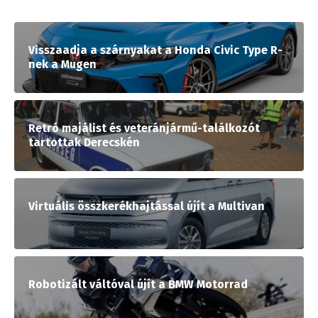
Visszaadja a szárnyakat a Honda Civic Type R-
nek a Mugen
Retró majálist és veteránjármű-találkozót
tartottak Derecskén
Virtuális összkerékhajtással újít a Multivan
Robotizált váltóval újít a BMW Motorrad