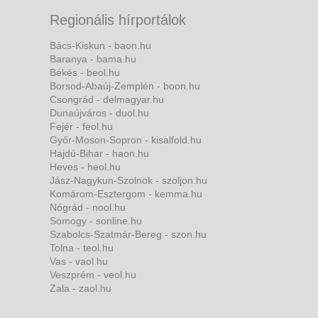
Regionális hírportálok
Bács-Kiskun - baon.hu
Baranya - bama.hu
Békés - beol.hu
Borsod-Abaúj-Zemplén - boon.hu
Csongrád - delmagyar.hu
Dunaújváros - duol.hu
Fejér - feol.hu
Győr-Moson-Sopron - kisalfold.hu
Hajdú-Bihar - haon.hu
Heves - heol.hu
Jász-Nagykun-Szolnok - szoljon.hu
Komárom-Esztergom - kemma.hu
Nógrád - nool.hu
Somogy - sonline.hu
Szabolcs-Szatmár-Bereg - szon.hu
Tolna - teol.hu
Vas - vaol.hu
Veszprém - veol.hu
Zala - zaol.hu