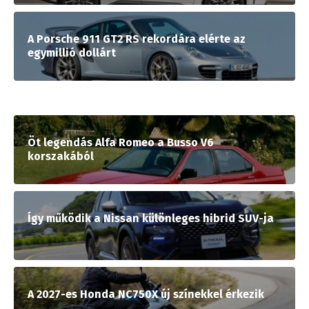
A Porsche 911 GT2 RS rekordára elérte az
egymillió dollárt
Öt legendás Alfa Romeo a Busso V6
korszakából
Így működik a Nissan különleges hibrid SUV-ja
A 2027-es Honda NC750X új színekkel érkezik