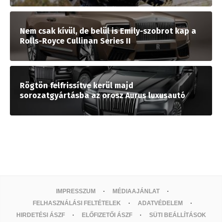
Nem csak kívül, de belül is Emily-szobrot kap a
Rolls-Royce Cullinan Series II
Rögtön felfrissítve kerül majd
sorozatgyártásba az orosz Aurus luxusautó
IMPRESSZUM
MÉDIAAJÁNLAT
FELHASZNÁLÁSI FELTÉTELEK
ADATVÉDELEM
HIRDETÉSI ÁSZF
ELŐFIZETŐI ÁSZF
SÜTI BEÁLLÍTÁSOK