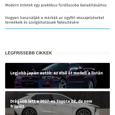
Modern ötletek egy praktikus fürdőszoba kialakításához
Hogyan használják a márkák az ügyfél-visszajelzéseket
termékeik és szolgáltatásaik fejlesztésére
LEGFRISSEBB CIKKEK
Legjobb japán autók: az első öt modell a listán
Drágább lett a 2027-es Toyota bZ, de nem
frissült