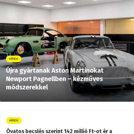
HÍREK
Újra gyártanak Aston Martinokat
Newport Pagnellben – kézműves
módszerekkel
HÍREK
Óvatos becslés szerint 142 millió Ft-ot ér a