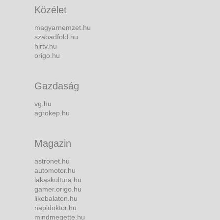
Közélet
magyarnemzet.hu
szabadfold.hu
hirtv.hu
origo.hu
Gazdaság
vg.hu
agrokep.hu
Magazin
astronet.hu
automotor.hu
lakaskultura.hu
gamer.origo.hu
likebalaton.hu
napidoktor.hu
mindmegette.hu