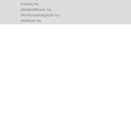
travelo.hu
dietaesfitnesz.hu
vitorlazasmagazin.hu
videkize.hu
tvmusor.hu
Bulvár
borsonline.hu
ripost.hu
metropol.hu
life.hu
she.hu
Szolgáltatás
freemail.hu
koponyeg.hu
videa.hu
lapcentrum.hu