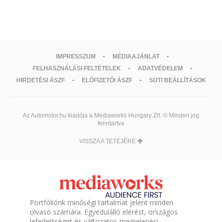
IMPRESSZUM
MÉDIAAJÁNLAT
FELHASZNÁLÁSI FELTÉTELEK
ADATVÉDELEM
HIRDETÉSI ÁSZF
ELŐFIZETŐI ÁSZF
SÜTI BEÁLLÍTÁSOK
Az Automotor.hu kiadója a Mediaworks Hungary Zrt. © Minden jog
fenntartva
VISSZA A TETEJÉRE
Portfóliónk minőségi tartalmat jelent minden
olvasó számára. Egyedülálló elérést, országos
lefedettséget és változatos megjelenési