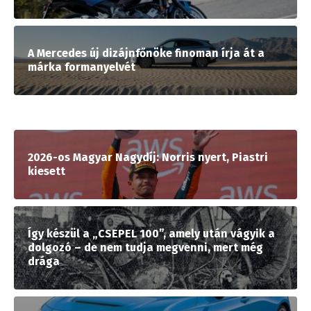
A Mercedes új dizájnfőnöke finoman írja át a
márka formanyelvét
2026-os Magyar Nagydíj: Norris nyert, Piastri
kiesett
Így készül a „CSEPEL 100”, amely után vágyik a
dolgozó – de nem tudja megvenni, mert még
drága