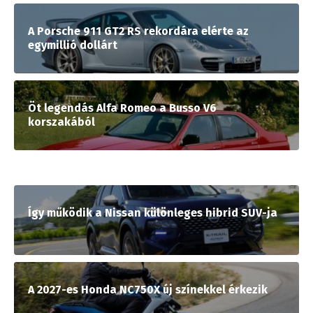
A Porsche 911 GT2 RS rekordára elérte az
egymillió dollárt
Öt legendás Alfa Romeo a Busso V6
korszakából
Így működik a Nissan különleges hibrid SUV-ja
A 2027-es Honda NC750X új színekkel érkezik