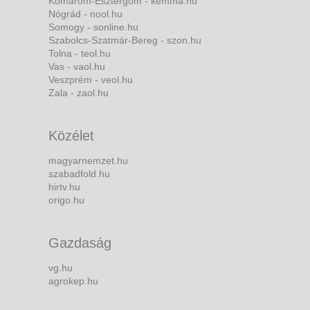
Komárom-Esztergom - kemma.hu
Nógrád - nool.hu
Somogy - sonline.hu
Szabolcs-Szatmár-Bereg - szon.hu
Tolna - teol.hu
Vas - vaol.hu
Veszprém - veol.hu
Zala - zaol.hu
Közélet
magyarnemzet.hu
szabadfold.hu
hirtv.hu
origo.hu
Gazdaság
vg.hu
agrokep.hu