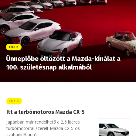
HÍREK
Ünneplőbe öltözött a Mazda-kínálat a
100. születésnap alkalmából
HÍREK
Itt a turbómotoros Mazda CX-5
Japánban már rendelhető a 2,5 literes
turbómotorral szerelt Mazda CX-5-ös
szabadidő-autó.