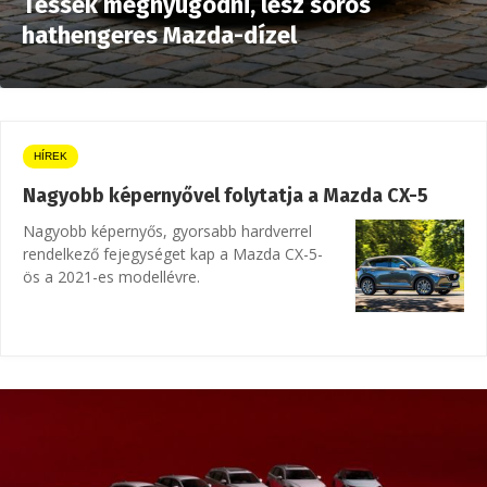
Tessék megnyugodni, lesz soros
hathengeres Mazda-dízel
HÍREK
Nagyobb képernyővel folytatja a Mazda CX-5
Nagyobb képernyős, gyorsabb hardverrel
rendelkező fejegységet kap a Mazda CX-5-
ös a 2021-es modellévre.