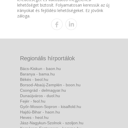
lehetőséget biztosít. Folyamatosan keressük az új
irányokat és fejlődési lehetőségeket. Ez jövőnk
záloga.
Regionális hírportálok
Bács-Kiskun - baon.hu
Baranya - bama.hu
Békés - beol.hu
Borsod-Abaúj-Zemplén - boon.hu
Csongrád - delmagyar.hu
Dunaújváros - duol.hu
Fejér - feol.hu
Győr-Moson-Sopron - kisalfold.hu
Hajdú-Bihar - haon.hu
Heves - heol.hu
Jász-Nagykun-Szolnok - szoljon.hu