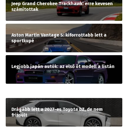
Jeep Grand Cherokee Trackhawk: erre kevesen
számítottak
Aston Martin Vantage S: kiforrottabb lett a
sportkupé
Legjobb japán autók: az első öt modell a listán
Drágább lett a 2027-es Toyota bZ, de nem
frissült