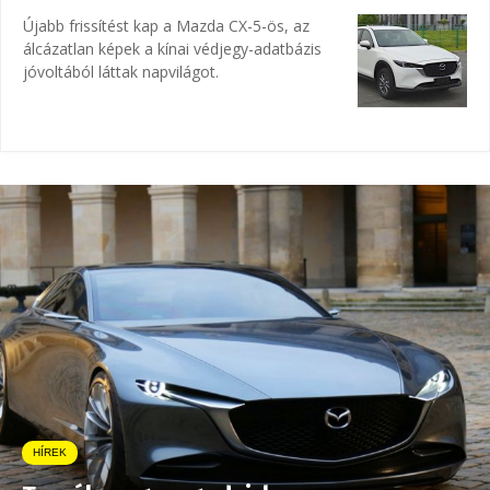
Újabb frissítést kap a Mazda CX-5-ös, az
álcázatlan képek a kínai védjegy-adatbázis
jóvoltából láttak napvilágot.
HÍREK