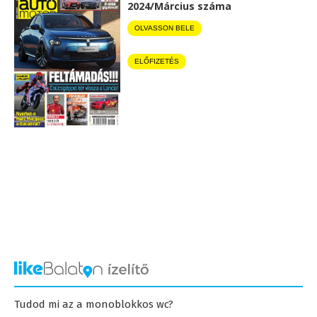
2024/Március száma
OLVASSON BELE
ELŐFIZETÉS
Tudod mi az a monoblokkos wc?