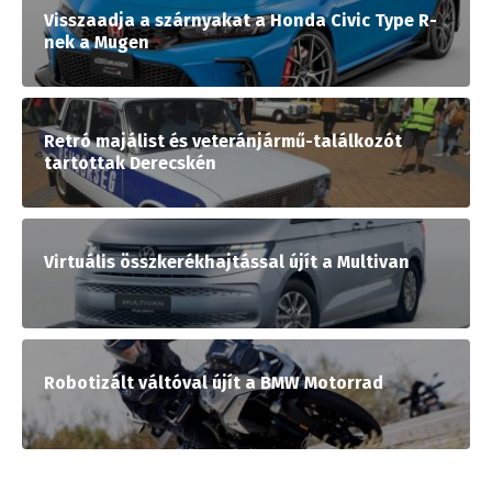
Visszaadja a szárnyakat a Honda Civic Type R-
nek a Mugen
Retró majálist és veteránjármű-találkozót
tartottak Derecskén
Virtuális összkerékhajtással újít a Multivan
Robotizált váltóval újít a BMW Motorrad