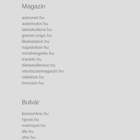
Magazin
astronet.hu
automotor.hu
lakaskultura.hu
gamer.origo.hu
likebalaton.hu
napidoktor.hu
mindmegette.hu
travelo.hu
dietaesfitnesz.hu
vitorlazasmagazin.hu
videkize.hu
tvmusor.hu
Bulvár
borsonline.hu
ripost.hu
metropol.hu
life.hu
she.hu