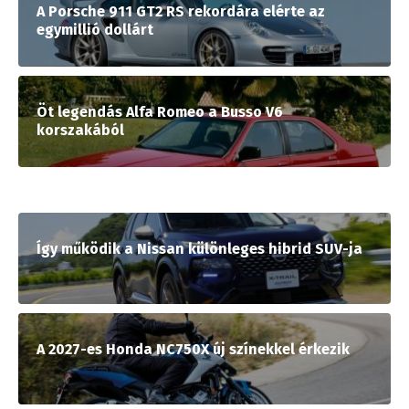
A Porsche 911 GT2 RS rekordára elérte az
egymillió dollárt
Öt legendás Alfa Romeo a Busso V6
korszakából
Így működik a Nissan különleges hibrid SUV-ja
A 2027-es Honda NC750X új színekkel érkezik