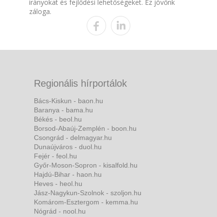
irányokat és fejlődési lehetőségeket. Ez jövőnk
záloga.
Regionális hírportálok
Bács-Kiskun - baon.hu
Baranya - bama.hu
Békés - beol.hu
Borsod-Abaúj-Zemplén - boon.hu
Csongrád - delmagyar.hu
Dunaújváros - duol.hu
Fejér - feol.hu
Győr-Moson-Sopron - kisalfold.hu
Hajdú-Bihar - haon.hu
Heves - heol.hu
Jász-Nagykun-Szolnok - szoljon.hu
Komárom-Esztergom - kemma.hu
Nógrád - nool.hu