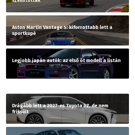
számítottak
Aston Martin Vantage S: kiforrottabb lett a
sportkupé
Legjobb japán autók: az első öt modell a listán
Drágább lett a 2027-es Toyota bZ, de nem
frissült