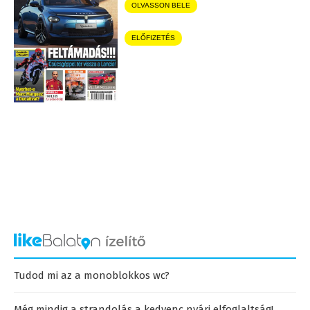
OLVASSON BELE
ELŐFIZETÉS
Tudod mi az a monoblokkos wc?
Még mindig a strandolás a kedvenc nyári elfoglaltság!