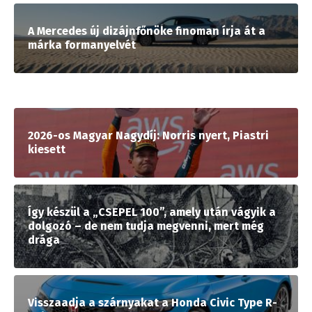
A Mercedes új dizájnfőnöke finoman írja át a
márka formanyelvét
2026-os Magyar Nagydíj: Norris nyert, Piastri
kiesett
Így készül a „CSEPEL 100”, amely után vágyik a
dolgozó – de nem tudja megvenni, mert még
drága
Visszaadja a szárnyakat a Honda Civic Type R-