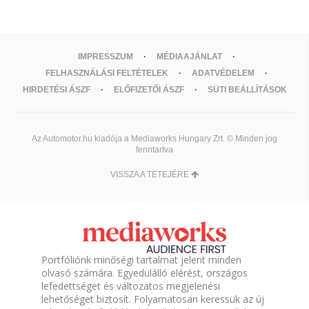
IMPRESSZUM
MÉDIAAJÁNLAT
FELHASZNÁLÁSI FELTÉTELEK
ADATVÉDELEM
HIRDETÉSI ÁSZF
ELŐFIZETŐI ÁSZF
SÜTI BEÁLLÍTÁSOK
Az Automotor.hu kiadója a Mediaworks Hungary Zrt. © Minden jog
fenntartva
VISSZA A TETEJÉRE
Portfóliónk minőségi tartalmat jelent minden
olvasó számára. Egyedülálló elérést, országos
lefedettséget és változatos megjelenési
lehetőséget biztosít. Folyamatosan keressük az új