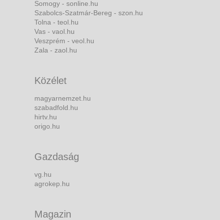
Somogy - sonline.hu
Szabolcs-Szatmár-Bereg - szon.hu
Tolna - teol.hu
Vas - vaol.hu
Veszprém - veol.hu
Zala - zaol.hu
Közélet
magyarnemzet.hu
szabadfold.hu
hirtv.hu
origo.hu
Gazdaság
vg.hu
agrokep.hu
Magazin