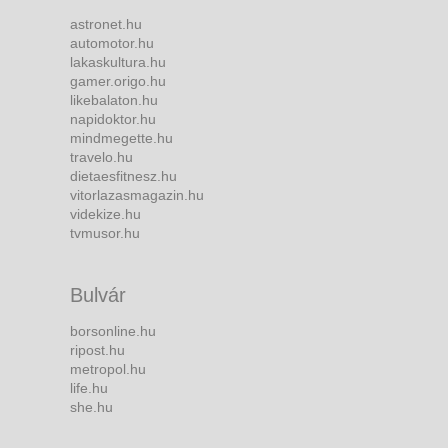
astronet.hu
automotor.hu
lakaskultura.hu
gamer.origo.hu
likebalaton.hu
napidoktor.hu
mindmegette.hu
travelo.hu
dietaesfitnesz.hu
vitorlazasmagazin.hu
videkize.hu
tvmusor.hu
Bulvár
borsonline.hu
ripost.hu
metropol.hu
life.hu
she.hu