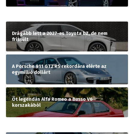
Drágább lett a 2027-es Toyota bZ, de nem
frissült
A Porsche 911 GT2 RS rekordára elérte az
egymillió dollárt
Öt legendás Alfa Romeo a Busso V6
korszakából