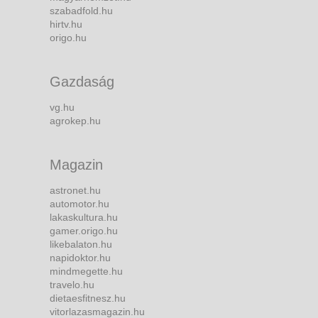
szabadfold.hu
hirtv.hu
origo.hu
Gazdaság
vg.hu
agrokep.hu
Magazin
astronet.hu
automotor.hu
lakaskultura.hu
gamer.origo.hu
likebalaton.hu
napidoktor.hu
mindmegette.hu
travelo.hu
dietaesfitnesz.hu
vitorlazasmagazin.hu