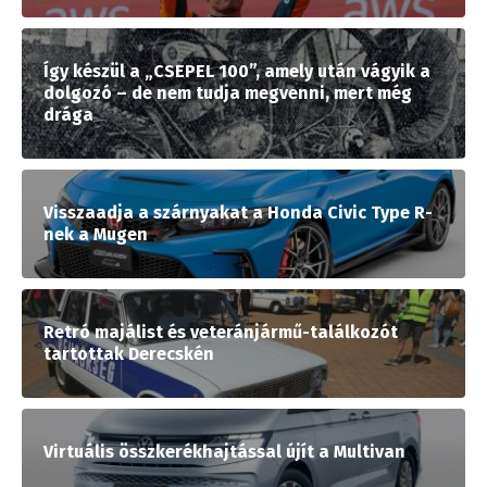
Így készül a „CSEPEL 100”, amely után vágyik a
dolgozó – de nem tudja megvenni, mert még
drága
Visszaadja a szárnyakat a Honda Civic Type R-
nek a Mugen
Retró majálist és veteránjármű-találkozót
tartottak Derecskén
Virtuális összkerékhajtással újít a Multivan