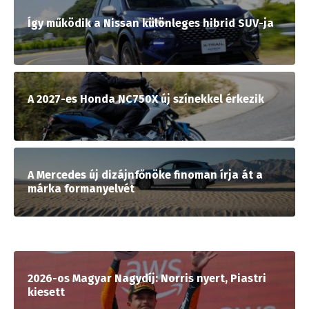
Így működik a Nissan különleges hibrid SUV-ja
A 2027-es Honda NC750X új színekkel érkezik
A Mercedes új dizájnfőnöke finoman írja át a
márka formanyelvét
2026-os Magyar Nagydíj: Norris nyert, Piastri
kiesett