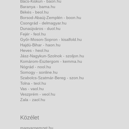
Bács-Kiskun - baon.hu
Baranya - bama.hu
Békés - beol.hu
Borsod-Abaúj-Zemplén - boon.hu
Csongrád - delmagyar.hu
Dunaújváros - duol.hu
Fejér - feol.hu
Győr-Moson-Sopron - kisalfold.hu
Hajdú-Bihar - haon.hu
Heves - heol.hu
Jász-Nagykun-Szolnok - szoljon.hu
Komárom-Esztergom - kemma.hu
Nógrád - nool.hu
Somogy - sonline.hu
Szabolcs-Szatmár-Bereg - szon.hu
Tolna - teol.hu
Vas - vaol.hu
Veszprém - veol.hu
Zala - zaol.hu
Közélet
magyarnemzet.hu