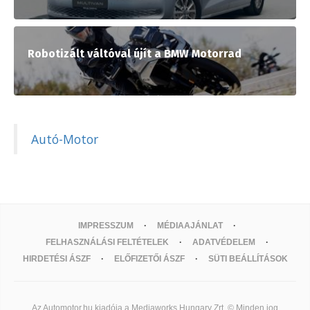
Robotizált váltóval újít a BMW Motorrad
Autó-Motor
IMPRESSZUM
MÉDIAAJÁNLAT
FELHASZNÁLÁSI FELTÉTELEK
ADATVÉDELEM
HIRDETÉSI ÁSZF
ELŐFIZETŐI ÁSZF
SÜTI BEÁLLÍTÁSOK
Az Automotor.hu kiadója a Mediaworks Hungary Zrt. © Minden jog