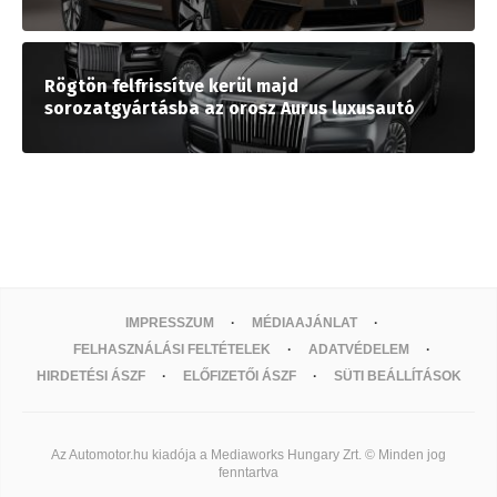
Rögtön felfrissítve kerül majd
sorozatgyártásba az orosz Aurus luxusautó
IMPRESSZUM
MÉDIAAJÁNLAT
FELHASZNÁLÁSI FELTÉTELEK
ADATVÉDELEM
HIRDETÉSI ÁSZF
ELŐFIZETŐI ÁSZF
SÜTI BEÁLLÍTÁSOK
Az Automotor.hu kiadója a Mediaworks Hungary Zrt. © Minden jog
fenntartva