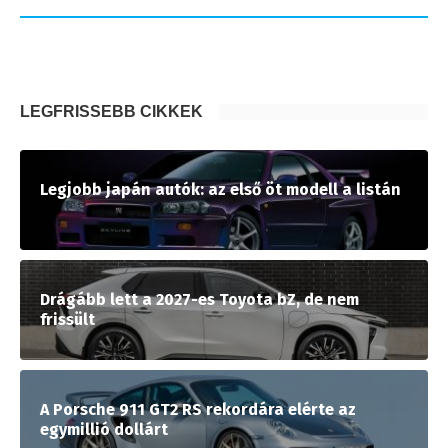
LEGFRISSEBB CIKKEK
Legjobb japán autók: az első öt modell a listán
Drágább lett a 2027-es Toyota bZ, de nem
frissült
A Porsche 911 GT2 RS rekordára elérte az
egymillió dollárt