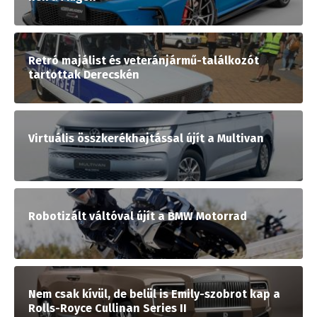
Retró majálist és veteránjármű-találkozót
tartottak Derecskén
Virtuális összkerékhajtással újít a Multivan
Robotizált váltóval újít a BMW Motorrad
Nem csak kívül, de belül is Emily-szobrot kap a
Rolls-Royce Cullinan Series II