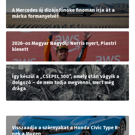
A Mercedes új dizájnfőnöke finoman írja át a
márka formanyelvét
2026-os Magyar Nagydíj: Norris nyert, Piastri
kiesett
Így készül a „CSEPEL 100”, amely után vágyik a
dolgozó – de nem tudja megvenni, mert még
drága
Visszaadja a szárnyakat a Honda Civic Type R-
nek a Mugen