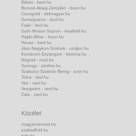
Békés - beol.hu
Borsod-Abaúj-Zemplén - boon.hu
Csongrád - delmagyar.hu
Dunaújváros - duol.hu
Fejér - feol.hu
Győr-Moson-Sopron - kisalfold.hu
Hajdú-Bihar - haon.hu
Heves - heol.hu
Jász-Nagykun-Szolnok - szoljon.hu
Komárom-Esztergom - kemma.hu
Nógrád - nool.hu
Somogy - sonline.hu
Szabolcs-Szatmár-Bereg - szon.hu
Tolna - teol.hu
Vas - vaol.hu
Veszprém - veol.hu
Zala - zaol.hu
Közélet
magyarnemzet.hu
szabadfold.hu
hirtv.hu