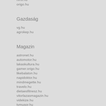
origo.hu
Gazdaság
vg.hu
agrokep.hu
Magazin
astronet.hu
automotor.hu
lakaskultura.hu
gamer.origo.hu
likebalaton.hu
napidoktor.hu
mindmegette.hu
travelo.hu
dietaesfitnesz.hu
vitorlazasmagazin.hu
videkize.hu
tvmusor.hu