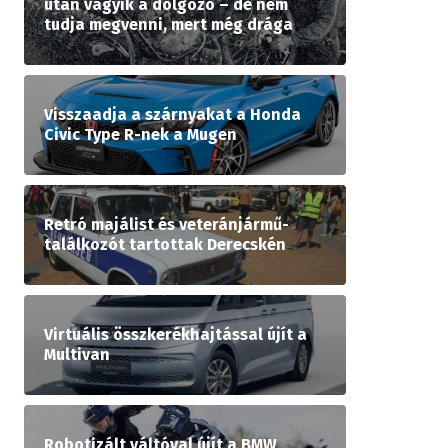
után vágyik a dolgozó – de nem
tudja megvenni, mert még drága
Visszaadja a szárnyakat a Honda
Civic Type R-nek a Mugen
Retró majálist és veteránjármű-
találkozót tartottak Derecskén
Virtuális összkerékhajtással újít a
Multivan
Robotizált váltóval újít a BMW