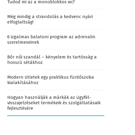
Tudod mi az a monoblokkos wc?
Még mindig a strandolás a kedvenc nyári
elfoglaltság!
6 izgalmas balatoni program az adrenalin
szerelmeseinek
Bőr női szandál – kényelem és tartósság a
hosszú sétákhoz
Modern ötletek egy praktikus fürdőszoba
kialakításához
Hogyan használják a márkák az ügyfél-
visszajelzéseket termékeik és szolgáltatásaik
fejlesztésére