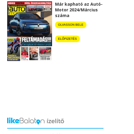
Már kapható az Autó-
Motor 2024/Március
száma
OLVASSON BELE
ELŐFIZETÉS