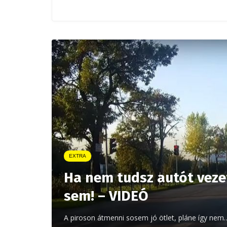
EXTRA
Ha nem tudsz autót vezet
sem! – VIDEÓ
A piroson átmenni sosem jó ötlet, pláne így nem