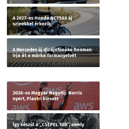
A 2027-es Honda NC750X új
színekkel érkezik
A Mercedes új dizájnfőnöke finoman
írja át a márka formanyelvét
2026-os Magyar Nagydíj: Norris
nyert, Piastri kiesett
Így készül a „CSEPEL 100”, amely