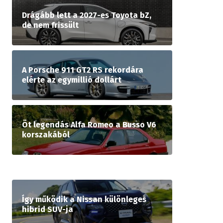
Drágább lett a 2027-es Toyota bZ,
de nem frissült
A Porsche 911 GT2 RS rekordára
elérte az egymillió dollárt
Öt legendás Alfa Romeo a Busso V6
korszakából
Így működik a Nissan különleges
hibrid SUV-ja