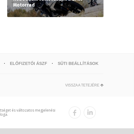
Motorrad
ELŐFIZETŐI ÁSZF
SÜTI BEÁLLÍTÁSOK
VISSZA A TETEJÉRE
ttséget és változatos megjelenési
loga.