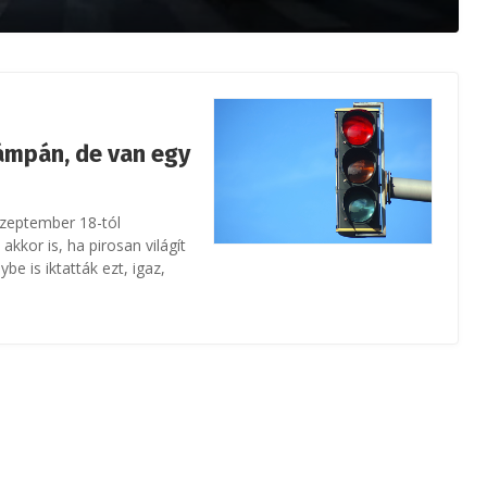
lámpán, de van egy
szeptember 18-tól
kkor is, ha pirosan világít
e is iktatták ezt, igaz,