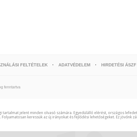
ZNÁLÁSI FELTÉTELEK
ADATVÉDELEM
HIRDETÉSI ÁSZF
g fenntartva
i tartalmat jelent minden olvasó számára. Egyedülálló elérést, országos lefede
t. Folyamatosan keressük az új irányokat és fejlődési lehetőségeket. Ez jövőnk zá