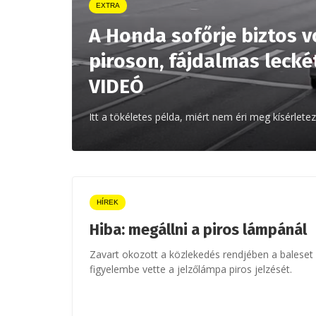
EXTRA
A Honda sofőrje biztos v
piroson, fájdalmas lecké
VIDEÓ
Itt a tökéletes példa, miért nem éri meg kísérletez
HÍREK
Hiba: megállni a piros lámpánál
Zavart okozott a közlekedés rendjében a baleset 
figyelembe vette a jelzőlámpa piros jelzését.