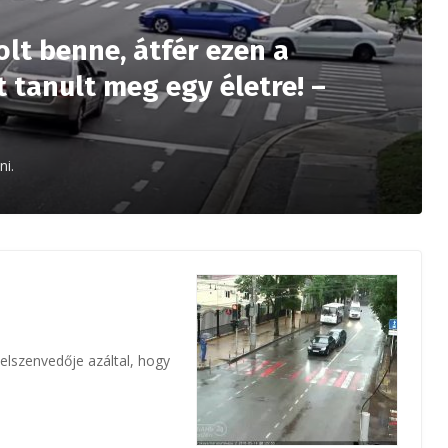
olt benne, átfér ezen a
t tanult meg egy életre! –
ni.
elszenvedője azáltal, hogy