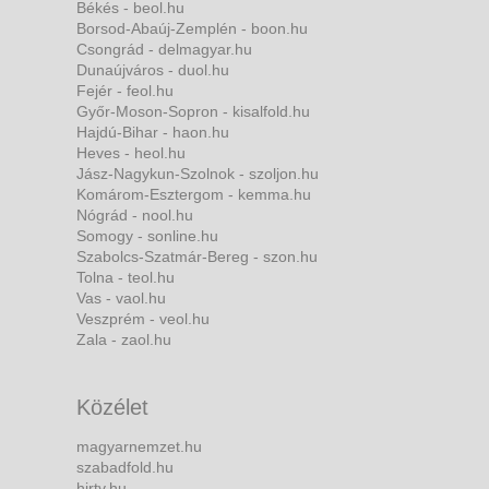
Békés - beol.hu
Borsod-Abaúj-Zemplén - boon.hu
Csongrád - delmagyar.hu
Dunaújváros - duol.hu
Fejér - feol.hu
Győr-Moson-Sopron - kisalfold.hu
Hajdú-Bihar - haon.hu
Heves - heol.hu
Jász-Nagykun-Szolnok - szoljon.hu
Komárom-Esztergom - kemma.hu
Nógrád - nool.hu
Somogy - sonline.hu
Szabolcs-Szatmár-Bereg - szon.hu
Tolna - teol.hu
Vas - vaol.hu
Veszprém - veol.hu
Zala - zaol.hu
Közélet
magyarnemzet.hu
szabadfold.hu
hirtv.hu