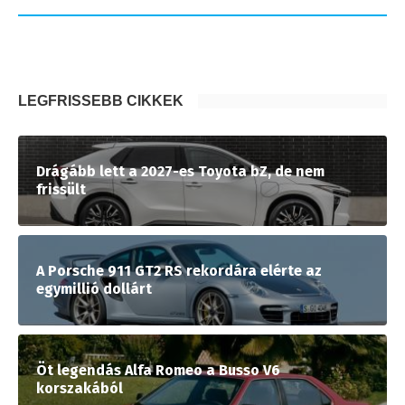
LEGFRISSEBB CIKKEK
Drágább lett a 2027-es Toyota bZ, de nem
frissült
A Porsche 911 GT2 RS rekordára elérte az
egymillió dollárt
Öt legendás Alfa Romeo a Busso V6
korszakából