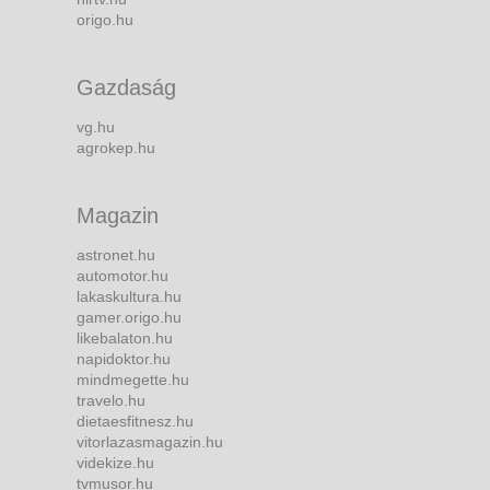
origo.hu
Gazdaság
vg.hu
agrokep.hu
Magazin
astronet.hu
automotor.hu
lakaskultura.hu
gamer.origo.hu
likebalaton.hu
napidoktor.hu
mindmegette.hu
travelo.hu
dietaesfitnesz.hu
vitorlazasmagazin.hu
videkize.hu
tvmusor.hu