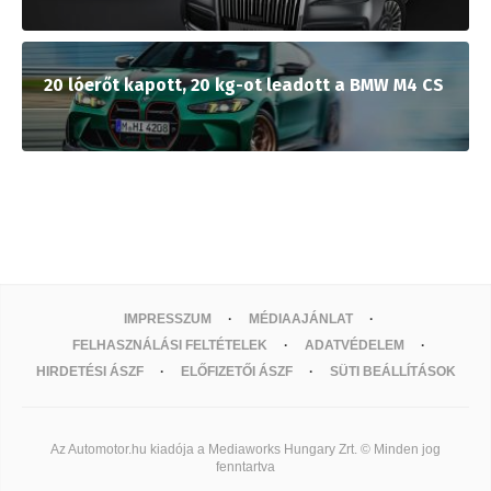
20 lóerőt kapott, 20 kg-ot leadott a BMW M4 CS
IMPRESSZUM
MÉDIAAJÁNLAT
FELHASZNÁLÁSI FELTÉTELEK
ADATVÉDELEM
HIRDETÉSI ÁSZF
ELŐFIZETŐI ÁSZF
SÜTI BEÁLLÍTÁSOK
Az Automotor.hu kiadója a Mediaworks Hungary Zrt. © Minden jog
fenntartva