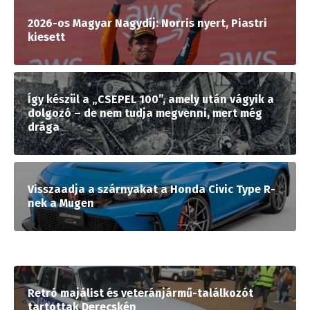
2026-os Magyar Nagydíj: Norris nyert, Piastri
kiesett
Így készül a „CSEPEL 100”, amely után vágyik a
dolgozó – de nem tudja megvenni, mert még
drága
Visszaadja a szárnyakat a Honda Civic Type R-
nek a Mugen
Retró majálist és veteránjármű-találkozót
tartottak Derecskén