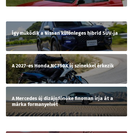
Így működik a Nissan különleges hibrid SUV-ja
A 2027-es Honda NC750X új színekkel érkezik
A Mercedes új dizájnfőnöke finoman írja át a
márka formanyelvét