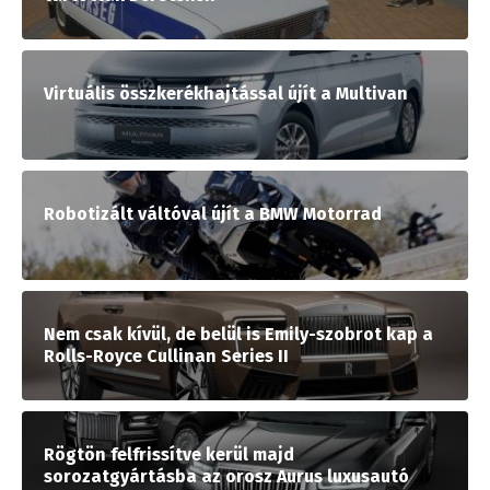
Virtuális összkerékhajtással újít a Multivan
Robotizált váltóval újít a BMW Motorrad
Nem csak kívül, de belül is Emily-szobrot kap a
Rolls-Royce Cullinan Series II
Rögtön felfrissítve kerül majd
sorozatgyártásba az orosz Aurus luxusautó