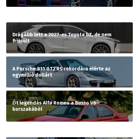
Drágább lett a 2027-es Toyota bZ, de nem
frissült
A Porsche 911 GT2 RS rekordára elérte az
egymillió dollárt
Öt legendás Alfa Romeo a Busso V6
korszakából