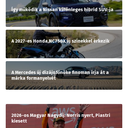
Így működik a Nissan különleges hibrid SUV-ja
A 2027-es Honda NC750X új színekkel érkezik
A Mercedes új dizájnfőnöke finoman írja át a
márka formanyelvét
2026-os Magyar Nagydíj: Norris nyert, Piastri
kiesett