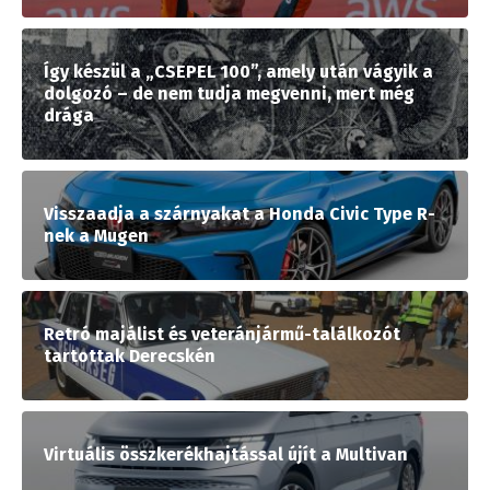
Így készül a „CSEPEL 100”, amely után vágyik a
dolgozó – de nem tudja megvenni, mert még
drága
Visszaadja a szárnyakat a Honda Civic Type R-
nek a Mugen
Retró majálist és veteránjármű-találkozót
tartottak Derecskén
Virtuális összkerékhajtással újít a Multivan