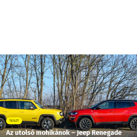
TESZT
Az utolsó mohikánok – Jeep Renegade