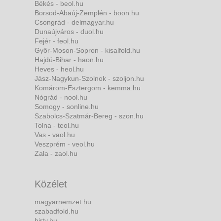
Békés - beol.hu
Borsod-Abaúj-Zemplén - boon.hu
Csongrád - delmagyar.hu
Dunaújváros - duol.hu
Fejér - feol.hu
Győr-Moson-Sopron - kisalfold.hu
Hajdú-Bihar - haon.hu
Heves - heol.hu
Jász-Nagykun-Szolnok - szoljon.hu
Komárom-Esztergom - kemma.hu
Nógrád - nool.hu
Somogy - sonline.hu
Szabolcs-Szatmár-Bereg - szon.hu
Tolna - teol.hu
Vas - vaol.hu
Veszprém - veol.hu
Zala - zaol.hu
Közélet
magyarnemzet.hu
szabadfold.hu
hirtv.hu