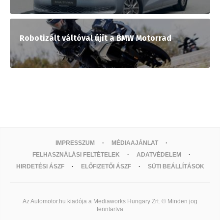
Robotizált váltóval újít a BMW Motorrad
IMPRESSZUM
MÉDIAAJÁNLAT
FELHASZNÁLÁSI FELTÉTELEK
ADATVÉDELEM
HIRDETÉSI ÁSZF
ELŐFIZETŐI ÁSZF
SÜTI BEÁLLÍTÁSOK
Az Automotor.hu kiadója a Mediaworks Hungary Zrt. © Minden jog
fenntartva