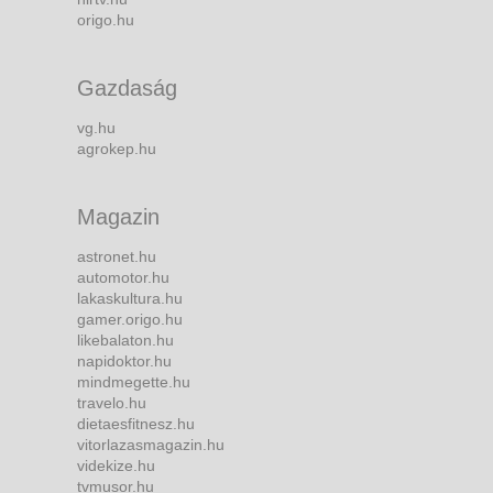
origo.hu
Gazdaság
vg.hu
agrokep.hu
Magazin
astronet.hu
automotor.hu
lakaskultura.hu
gamer.origo.hu
likebalaton.hu
napidoktor.hu
mindmegette.hu
travelo.hu
dietaesfitnesz.hu
vitorlazasmagazin.hu
videkize.hu
tvmusor.hu