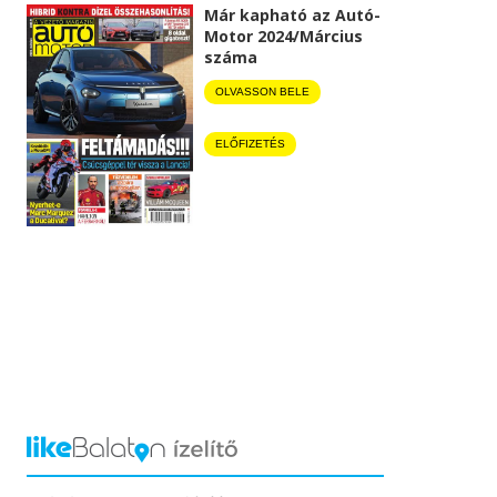
Már kapható az Autó-
Motor 2024/Március
száma
OLVASSON BELE
ELŐFIZETÉS