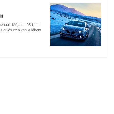
an
 Renault Mégane RS-t, de
lüdülés ez a kánikulában!