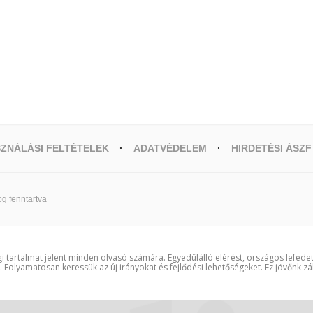
ZNÁLÁSI FELTÉTELEK
ADATVÉDELEM
HIRDETÉSI ÁSZF
g fenntartva
i tartalmat jelent minden olvasó számára. Egyedülálló elérést, országos lefede
t. Folyamatosan keressük az új irányokat és fejlődési lehetőségeket. Ez jövőnk zá