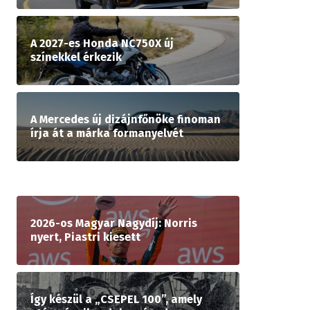
A 2027-es Honda NC750X új
színekkel érkezik
A Mercedes új dizájnfőnöke finoman
írja át a márka formanyelvét
2026-os Magyar Nagydíj: Norris
nyert, Piastri kiesett
Így készül a „CSEPEL 100”, amely