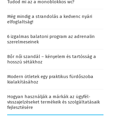
Tudod mi az a monoblokkos wc?
Még mindig a strandolás a kedvenc nyári
elfoglaltság!
6 izgalmas balatoni program az adrenalin
szerelmeseinek
Bőr női szandál – kényelem és tartósság a
hosszú sétákhoz
Modern ötletek egy praktikus fürdőszoba
kialakításához
Hogyan használják a márkák az ügyfél-
visszajelzéseket termékeik és szolgáltatásaik
fejlesztésére