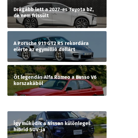
Drágább lett a 2027-es Toyota bZ,
de nem frissült
A Porsche 911 GT2 RS rekordára
elérte az egymillió dollárt
Öt legendás Alfa Romeo a Busso V6
korszakából
Így működik a Nissan különleges
hibrid SUV-ja