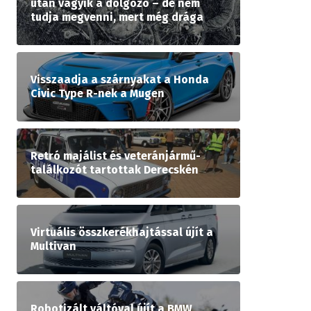
után vágyik a dolgozó – de nem
tudja megvenni, mert még drága
Visszaadja a szárnyakat a Honda
Civic Type R-nek a Mugen
Retró majálist és veteránjármű-
találkozót tartottak Derecskén
Virtuális összkerékhajtással újít a
Multivan
Robotizált váltóval újít a BMW