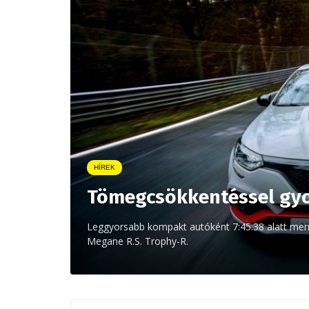
HÍREK
Tömegcsökkentéssel gyo
Leggyorsabb kompakt autóként 7:45.38 alatt ment
Megane R.S. Trophy-R.