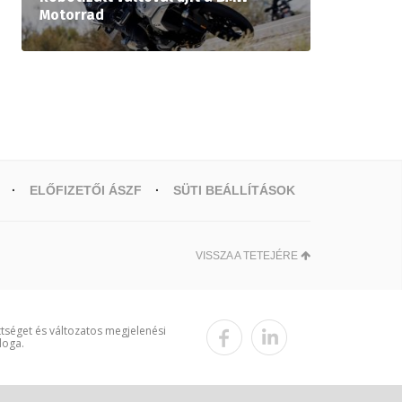
Motorrad
ELŐFIZETŐI ÁSZF
SÜTI BEÁLLÍTÁSOK
VISSZA A TETEJÉRE
ttséget és változatos megjelenési
loga.