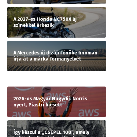
A 2027-es Honda NC750X új
színekkel érkezik
A Mercedes új dizájnfőnöke finoman
írja át a márka formanyelvét
2026-os Magyar Nagydíj: Norris
nyert, Piastri kiesett
Így készül a „CSEPEL 100”, amely