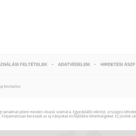
ZNÁLÁSI FELTÉTELEK
ADATVÉDELEM
HIRDETÉSI ÁSZF
g fenntartva
i tartalmat jelent minden olvasó számára. Egyedülálló elérést, országos lefede
t. Folyamatosan keressük az új irányokat és fejlődési lehetőségeket. Ez jövőnk zá