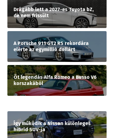
Drágább lett a 2027-es Toyota bZ,
de nem frissült
A Porsche 911 GT2 RS rekordára
elérte az egymillió dollárt
Öt legendás Alfa Romeo a Busso V6
korszakából
Így működik a Nissan különleges
hibrid SUV-ja