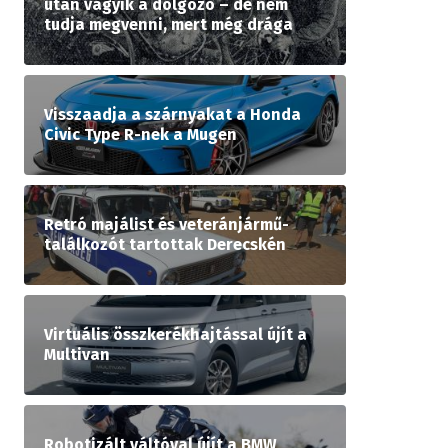
után vágyik a dolgozó – de nem
tudja megvenni, mert még drága
Visszaadja a szárnyakat a Honda
Civic Type R-nek a Mugen
Retró majálist és veteránjármű-
találkozót tartottak Derecskén
Virtuális összkerékhajtással újít a
Multivan
Robotizált váltóval újít a BMW