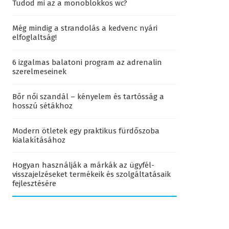
Tudod mi az a monoblokkos wc?
Még mindig a strandolás a kedvenc nyári
elfoglaltság!
6 izgalmas balatoni program az adrenalin
szerelmeseinek
Bőr női szandál – kényelem és tartósság a
hosszú sétákhoz
Modern ötletek egy praktikus fürdőszoba
kialakításához
Hogyan használják a márkák az ügyfél-
visszajelzéseket termékeik és szolgáltatásaik
fejlesztésére