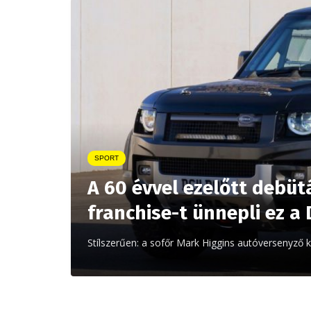
SPORT
A 60 évvel ezelőtt debüt
franchise-t ünnepli ez a
Stílszerűen: a sofőr Mark Higgins autóversenyző