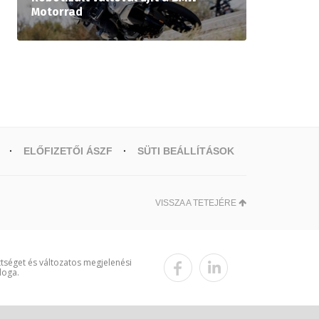
Motorrad
ELŐFIZETŐI ÁSZF
SÜTI BEÁLLÍTÁSOK
VISSZA A TETEJÉRE
ttséget és változatos megjelenési
loga.