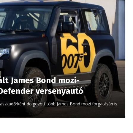
ált James Bond mozi-
 Defender versenyautó
 kaszkadőrként dolgozott több James Bond mozi forgatásán is.