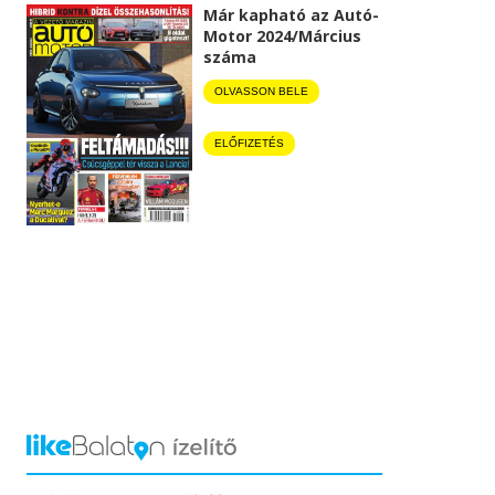
Már kapható az Autó-
Motor 2024/Március
száma
OLVASSON BELE
ELŐFIZETÉS