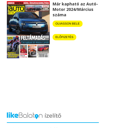
Már kapható az Autó-
Motor 2024/Március
száma
OLVASSON BELE
ELŐFIZETÉS