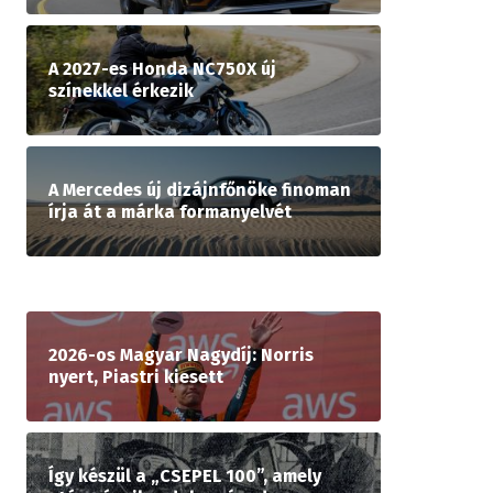
A 2027-es Honda NC750X új
színekkel érkezik
A Mercedes új dizájnfőnöke finoman
írja át a márka formanyelvét
2026-os Magyar Nagydíj: Norris
nyert, Piastri kiesett
Így készül a „CSEPEL 100”, amely