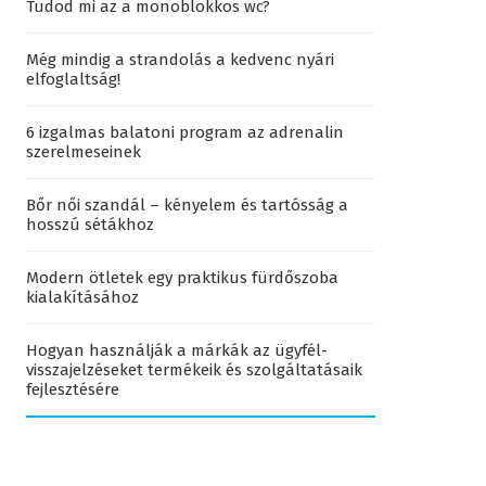
Tudod mi az a monoblokkos wc?
Még mindig a strandolás a kedvenc nyári
elfoglaltság!
6 izgalmas balatoni program az adrenalin
szerelmeseinek
Bőr női szandál – kényelem és tartósság a
hosszú sétákhoz
Modern ötletek egy praktikus fürdőszoba
kialakításához
Hogyan használják a márkák az ügyfél-
visszajelzéseket termékeik és szolgáltatásaik
fejlesztésére