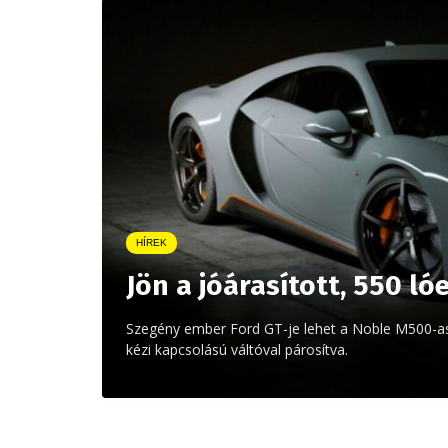
HÍREK
Jön a jóárasított, 550 l
Szegény ember Ford GT-je lehet a Noble M500-as,
kézi kapcsolású váltóval párosítva.