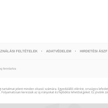
ZNÁLÁSI FELTÉTELEK
ADATVÉDELEM
HIRDETÉSI ÁSZF
g fenntartva
i tartalmat jelent minden olvasó számára. Egyedülálló elérést, országos lefede
t. Folyamatosan keressük az új irányokat és fejlődési lehetőségeket. Ez jövőnk zá