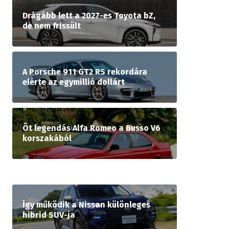
Drágább lett a 2027-es Toyota bZ,
de nem frissült
A Porsche 911 GT2 RS rekordára
elérte az egymillió dollárt
Öt legendás Alfa Romeo a Busso V6
korszakából
Így működik a Nissan különleges
hibrid SUV-ja