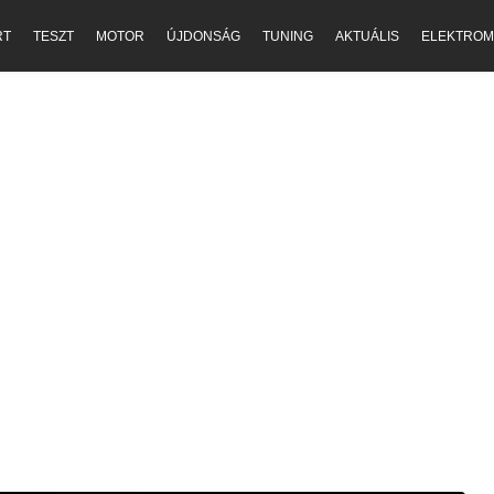
RT
TESZT
MOTOR
ÚJDONSÁG
TUNING
AKTUÁLIS
ELEKTROM