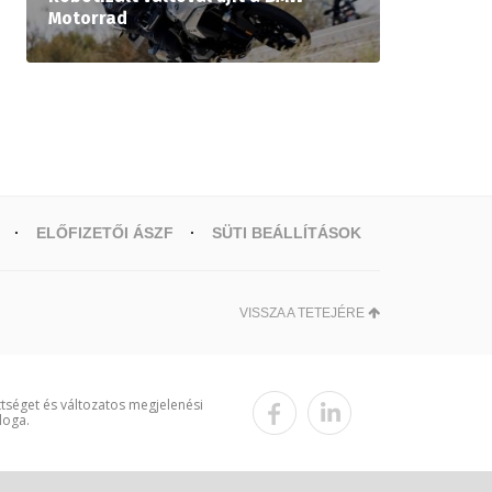
Motorrad
ELŐFIZETŐI ÁSZF
SÜTI BEÁLLÍTÁSOK
VISSZA A TETEJÉRE
ttséget és változatos megjelenési
loga.