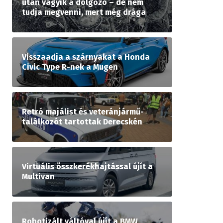
után vágyik a dolgozó – de nem
tudja megvenni, mert még drága
Visszaadja a szárnyakat a Honda
Civic Type R-nek a Mugen
Retró majálist és veteránjármű-
találkozót tartottak Derecskén
Virtuális összkerékhajtással újít a
Multivan
Robotizált váltóval újít a BMW