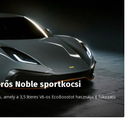
óerős Noble sportkocsi
 amely a 3,5 literes V6-os EcoBoostot használja 6 fokozatú