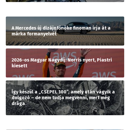
A Mercedes új dizájnfőnöke finoman írja át a
márka formanyelvét
2026-os Magyar Nagydíj: Norris nyert, Piastri
kiesett
Így készül a „CSEPEL 100”, amely után vágyik a
dolgozó – de nem tudja megvenni, mert még
drága