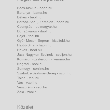
Bács-Kiskun - baon.hu
Baranya - bama.hu
Békés - beol.hu
Borsod-Abaúj-Zemplén - boon.hu
Csongrád - delmagyar.hu
Dunaújváros - duol.hu
Fejér - feol.hu
Győr-Moson-Sopron - kisalfold.hu
Hajdú-Bihar - haon.hu
Heves - heol.hu
Jász-Nagykun-Szolnok - szoljon.hu
Komárom-Esztergom - kemma.hu
Nógrád - nool.hu
Somogy - sonline.hu
Szabolcs-Szatmár-Bereg - szon.hu
Tolna - teol.hu
Vas - vaol.hu
Veszprém - veol.hu
Zala - zaol.hu
Közélet