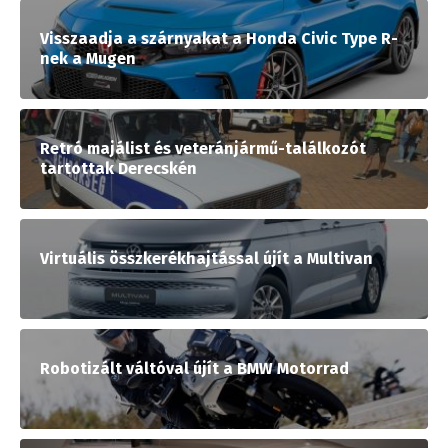
Visszaadja a szárnyakat a Honda Civic Type R-
nek a Mugen
Retró majálist és veteránjármű-találkozót
tartottak Derecskén
Virtuális összkerékhajtással újít a Multivan
Robotizált váltóval újít a BMW Motorrad