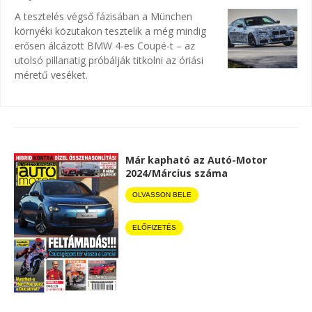
A tesztelés végső fázisában a München
környéki közutakon tesztelik a még mindig
erősen álcázott BMW 4-es Coupé-t – az
utolsó pillanatig próbálják titkolni az óriási
méretű veséket.
Már kapható az Autó-Motor
2024/Március száma
OLVASSON BELE
ELŐFIZETÉS