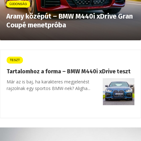
ÚJDONSÁG
Arany középút – BMW M440i xDrive Gran
Coupé menetpróba
TESZT
Tartalomhoz a forma – BMW M440i xDrive teszt
Már az is baj, ha karakteres megjelenést
rajzolnak egy sportos BMW-nek? Aligha...