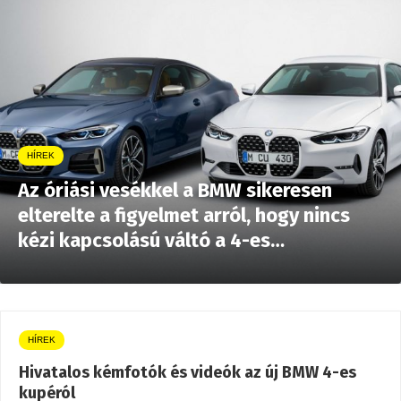
HÍREK
Az óriási vesékkel a BMW sikeresen
elterelte a figyelmet arról, hogy nincs
kézi kapcsolású váltó a 4-es…
HÍREK
Hivatalos kémfotók és videók az új BMW 4-es
kupéról