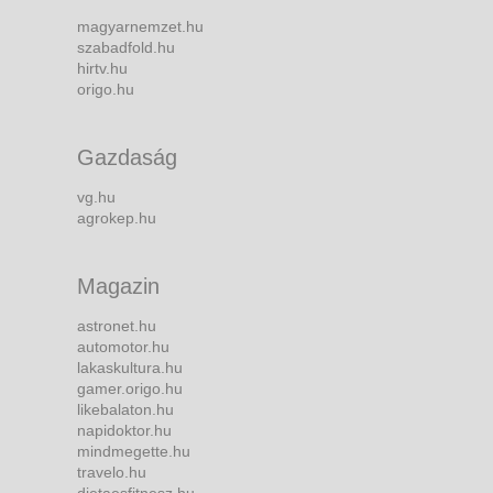
magyarnemzet.hu
szabadfold.hu
hirtv.hu
origo.hu
Gazdaság
vg.hu
agrokep.hu
Magazin
astronet.hu
automotor.hu
lakaskultura.hu
gamer.origo.hu
likebalaton.hu
napidoktor.hu
mindmegette.hu
travelo.hu