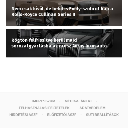
Nem csak kívül, de belül is Emily-szobrot kap a
Rolls-Royce Cullinan Series II
Rögtön felfrissítve kerül majd
sorozatgyártásba az orosz Aurus luxusautó
IMPRESSZUM
MÉDIAAJÁNLAT
FELHASZNÁLÁSI FELTÉTELEK
ADATVÉDELEM
HIRDETÉSI ÁSZF
ELŐFIZETŐI ÁSZF
SÜTI BEÁLLÍTÁSOK