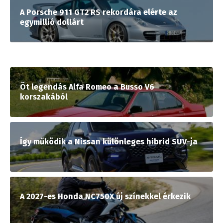
A Porsche 911 GT2 RS rekordára elérte az
egymillió dollárt
Öt legendás Alfa Romeo a Busso V6
korszakából
Így működik a Nissan különleges hibrid SUV-ja
A 2027-es Honda NC750X új színekkel érkezik