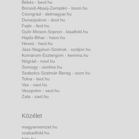
Békés - beol.hu
Borsod-Abaúj-Zemplén - boon.hu
Csongrád - delmagyar.hu
Dunaújváros - duol.hu
Fejér - feol.hu
Győr-Moson-Sopron - kisalfold.hu
Hajdú-Bihar - haon.hu
Heves - heol.hu
Jász-Nagykun-Szolnok - szoljon.hu
Komárom-Esztergom - kemma.hu
Nógrád - nool.hu
Somogy - sonline.hu
Szabolcs-Szatmár-Bereg - szon.hu
Tolna - teol.hu
Vas - vaol.hu
Veszprém - veol.hu
Zala - zaol.hu
Közélet
magyarnemzet.hu
szabadfold.hu
hirtv.hu