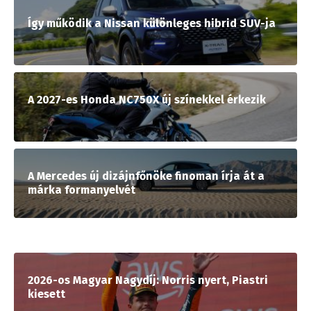
Így működik a Nissan különleges hibrid SUV-ja
A 2027-es Honda NC750X új színekkel érkezik
A Mercedes új dizájnfőnöke finoman írja át a
márka formanyelvét
2026-os Magyar Nagydíj: Norris nyert, Piastri
kiesett