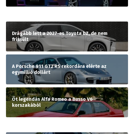
Drágább lett a 2027-es Toyota bZ, de nem
frissült
A Porsche 911 GT2 RS rekordára elérte az
egymillió dollárt
Öt legendás Alfa Romeo a Busso V6
korszakából