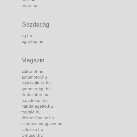
origo.hu
Gazdaság
vg.hu
agrokep.hu
Magazin
astronet.hu
automotor.hu
lakaskultura.hu
gamer.origo.hu
likebalaton.hu
napidoktor.hu
mindmegette.hu
travelo.hu
dietaesfitnesz.hu
vitorlazasmagazin.hu
videkize.hu
tvmusor.hu