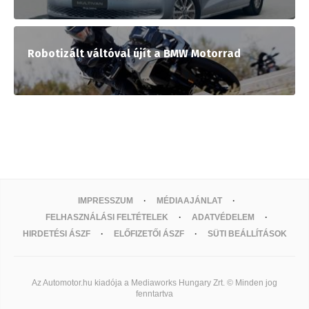
Robotizált váltóval újít a BMW Motorrad
IMPRESSZUM
MÉDIAAJÁNLAT
FELHASZNÁLÁSI FELTÉTELEK
ADATVÉDELEM
HIRDETÉSI ÁSZF
ELŐFIZETŐI ÁSZF
SÜTI BEÁLLÍTÁSOK
Az Automotor.hu kiadója a Mediaworks Hungary Zrt. © Minden jog
fenntartva