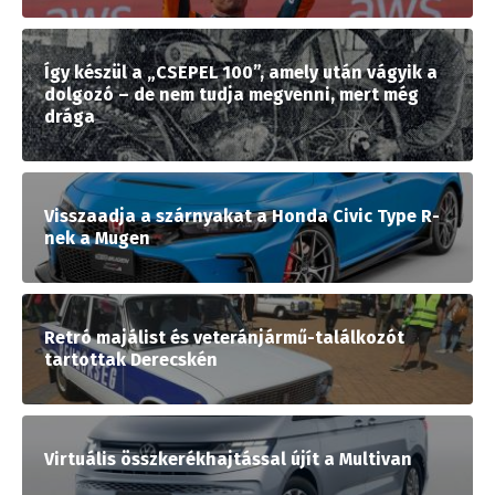
Így készül a „CSEPEL 100”, amely után vágyik a
dolgozó – de nem tudja megvenni, mert még
drága
Visszaadja a szárnyakat a Honda Civic Type R-
nek a Mugen
Retró majálist és veteránjármű-találkozót
tartottak Derecskén
Virtuális összkerékhajtással újít a Multivan