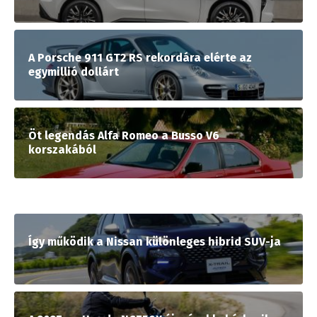
A Porsche 911 GT2 RS rekordára elérte az
egymillió dollárt
Öt legendás Alfa Romeo a Busso V6
korszakából
Így működik a Nissan különleges hibrid SUV-ja