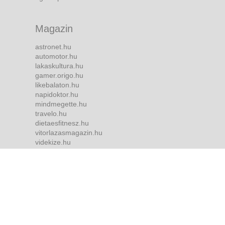
Magazin
astronet.hu
automotor.hu
lakaskultura.hu
gamer.origo.hu
likebalaton.hu
napidoktor.hu
mindmegette.hu
travelo.hu
dietaesfitnesz.hu
vitorlazasmagazin.hu
videkize.hu
tvmusor.hu
Bulvár
borsonline.hu
ripost.hu
metropol.hu