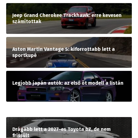
Jeep Grand Cherokee Trackhawk: erre kevesen
számítottak
Aston Martin Vantage S: kiforrottabb lett a
sportkupé
Legjobb japán autók: az első öt modell a listán
Drágább lett a 2027-es Toyota bZ, de nem
frissült