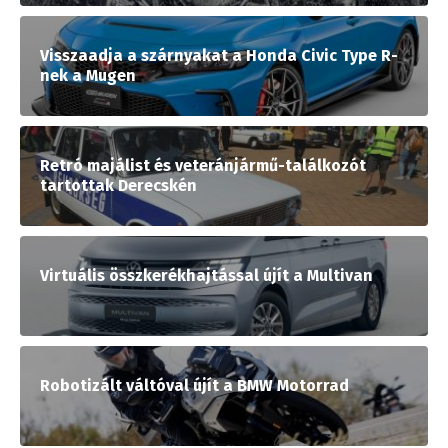
Visszaadja a szárnyakat a Honda Civic Type R-
nek a Mugen
Retró majálist és veteránjármű-találkozót
tartottak Derecskén
Virtuális összkerékhajtással újít a Multivan
Robotizált váltóval újít a BMW Motorrad