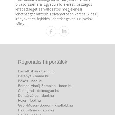
olvasó számára. Egyedülálló elérést, országos
lefedettséget és változatos megjelenési
lehetőséget biztosít. Folyamatosan keressük az új
irányokat és fejlődési lehetőségeket. Ez jövőnk
záloga.
Regionális hírportálok
Bács-Kiskun - baon.hu
Baranya - bama.hu
Békés - beol.hu
Borsod-Abaúj-Zemplén - boon.hu
Csongrád - delmagyar.hu
Dunaújváros - duol.hu
Fejér - feol.hu
Győr-Moson-Sopron - kisalfold.hu
Hajdú-Bihar - haon.hu