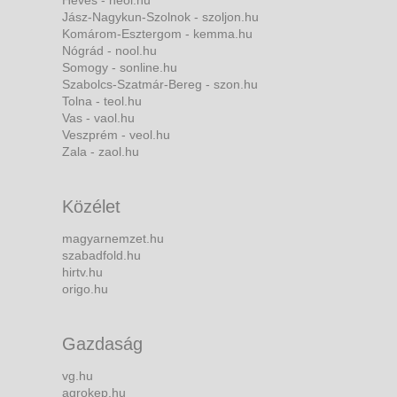
Heves - heol.hu
Jász-Nagykun-Szolnok - szoljon.hu
Komárom-Esztergom - kemma.hu
Nógrád - nool.hu
Somogy - sonline.hu
Szabolcs-Szatmár-Bereg - szon.hu
Tolna - teol.hu
Vas - vaol.hu
Veszprém - veol.hu
Zala - zaol.hu
Közélet
magyarnemzet.hu
szabadfold.hu
hirtv.hu
origo.hu
Gazdaság
vg.hu
agrokep.hu