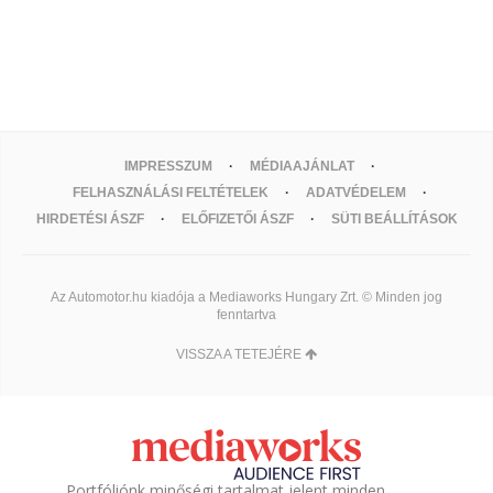
IMPRESSZUM
MÉDIAAJÁNLAT
FELHASZNÁLÁSI FELTÉTELEK
ADATVÉDELEM
HIRDETÉSI ÁSZF
ELŐFIZETŐI ÁSZF
SÜTI BEÁLLÍTÁSOK
Az Automotor.hu kiadója a Mediaworks Hungary Zrt. © Minden jog
fenntartva
VISSZA A TETEJÉRE
Portfóliónk minőségi tartalmat jelent minden