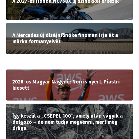
A 2027-es Honda NC750X új színekkel érkezik
A Mercedes új dizájnfőnöke finoman írja át a
márka formanyelvét
2026-os Magyar Nagydíj: Norris nyert, Piastri
kiesett
Így készül a „CSEPEL 100”, amely után vágyik a
dolgozó – de nem tudja megvenni, mert még
drága