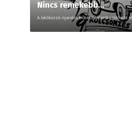
Nincs remekebb…
A lakókocsis nyaralás előkészületeiről szóló írá