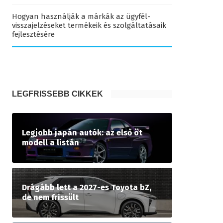
Hogyan használják a márkák az ügyfél-
visszajelzéseket termékeik és szolgáltatásaik
fejlesztésére
LEGFRISSEBB CIKKEK
Legjobb japán autók: az első öt
modell a listán
Drágább lett a 2027-es Toyota bZ,
de nem frissült