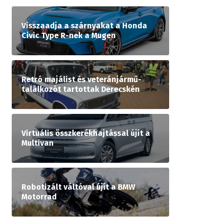
Visszaadja a szárnyakat a Honda
Civic Type R-nek a Mugen
Retró majálist és veteránjármű-
találkozót tartottak Derecskén
Virtuális összkerékhajtással újít a
Multivan
Robotizált váltóval újít a BMW
Motorrad