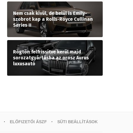
Nem csak kívül, de belül is Emily-
szobrot kap a Rolls-Royce Cullinan
Series II
Rögtön felfrissítve kerül majd
sorozatgyártásba az orosz Aurus
luxusautó
ELŐFIZETŐI ÁSZF
SÜTI BEÁLLÍTÁSOK