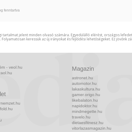
g fenntartva
i tartalmat jelent minden olvasó számára. Egyedülálló elérést, országos lefede
t. Folyamatosan keressük az új irányokat és fejlődési lehetőségeket. Ez jövőnk zá
ém - veol.hu
Magazin
zaol.hu
astronet.hu
automotor.hu
lakaskultura.hu
let
gamer.origo.hu
likebalaton.hu
nemzet.hu
napidoktor.hu
fold.hu
mindmegette.hu
travelo.hu
u
dietaesfitnesz.hu
vitorlazasmagazin.hu