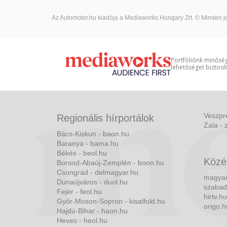
Az Automotor.hu kiadója a Mediaworks Hungary Zrt. © Minden jo
Portfóliónk minőség
lehetőséget biztosí
Veszpr
Regionális hírportálok
Zala - 
Bács-Kiskun - baon.hu
Baranya - bama.hu
Békés - beol.hu
Közé
Borsod-Abaúj-Zemplén - boon.hu
Csongrád - delmagyar.hu
magyar
Dunaújváros - duol.hu
szabad
Fejér - feol.hu
hirtv.hu
Győr-Moson-Sopron - kisalfold.hu
origo.h
Hajdú-Bihar - haon.hu
Heves - heol.hu