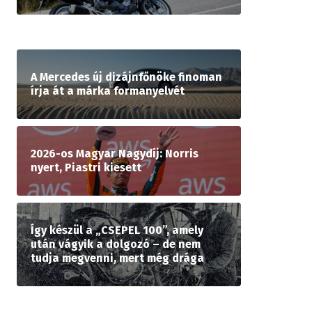
A Mercedes új dizájnfőnöke finoman
írja át a márka formanyelvét
2026-os Magyar Nagydíj: Norris
nyert, Piastri kiesett
Így készül a „CSEPEL 100”, amely
után vágyik a dolgozó – de nem
tudja megvenni, mert még drága