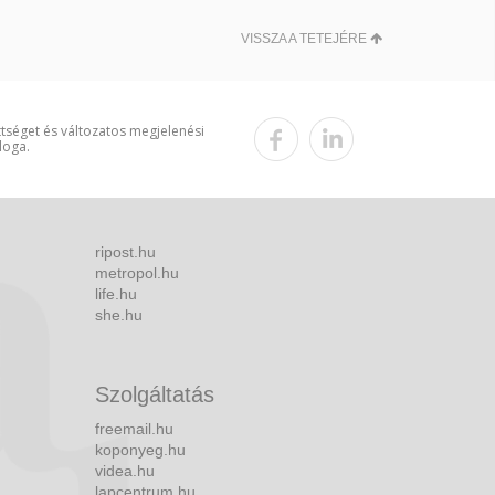
VISSZA A TETEJÉRE
ttséget és változatos megjelenési
loga.
ripost.hu
metropol.hu
life.hu
she.hu
Szolgáltatás
freemail.hu
koponyeg.hu
videa.hu
lapcentrum.hu