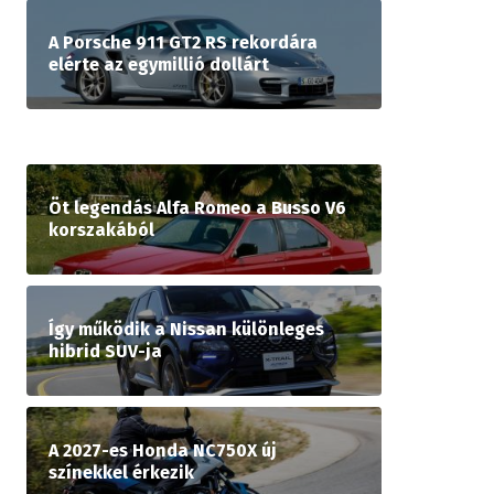
A Porsche 911 GT2 RS rekordára
elérte az egymillió dollárt
Öt legendás Alfa Romeo a Busso V6
korszakából
Így működik a Nissan különleges
hibrid SUV-ja
A 2027-es Honda NC750X új
színekkel érkezik