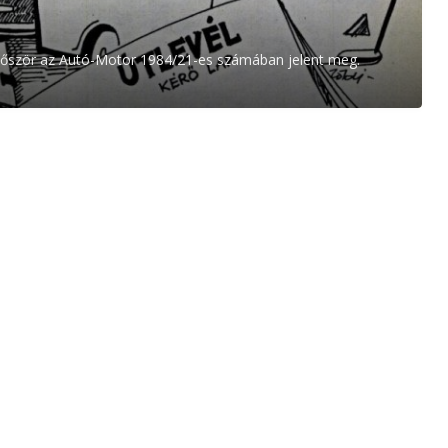
s először az Autó-Motor 1984/21-es számában jelent meg.