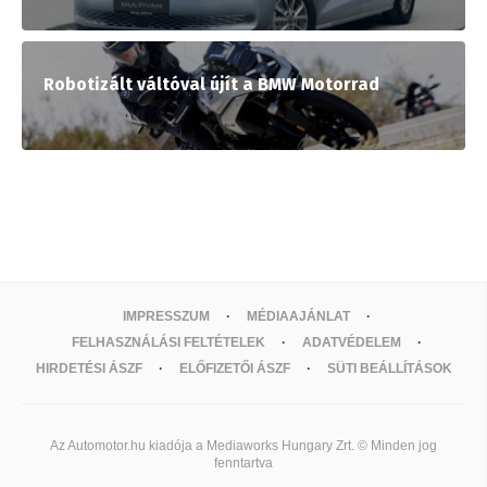
Robotizált váltóval újít a BMW Motorrad
IMPRESSZUM
MÉDIAAJÁNLAT
FELHASZNÁLÁSI FELTÉTELEK
ADATVÉDELEM
HIRDETÉSI ÁSZF
ELŐFIZETŐI ÁSZF
SÜTI BEÁLLÍTÁSOK
Az Automotor.hu kiadója a Mediaworks Hungary Zrt. © Minden jog
fenntartva