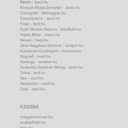
Békés - beol.hu
Borsod-Abaúj-Zemplén - boon.hu
Csongrád - delmagyar.hu
Dunaújváros - duol.hu
Fejér - feol.hu
Győr-Moson-Sopron - kisalfold.hu
Hajdú-Bihar - haon.hu
Heves - heol.hu
Jász-Nagykun-Szolnok - szoljon.hu
Komárom-Esztergom - kemma.hu
Nógrád - nool.hu
Somogy - sonline.hu
Szabolcs-Szatmár-Bereg - szon.hu
Tolna - teol.hu
Vas - vaol.hu
Veszprém - veol.hu
Zala - zaol.hu
Közélet
magyarnemzet.hu
szabadfold.hu
hirtv.hu