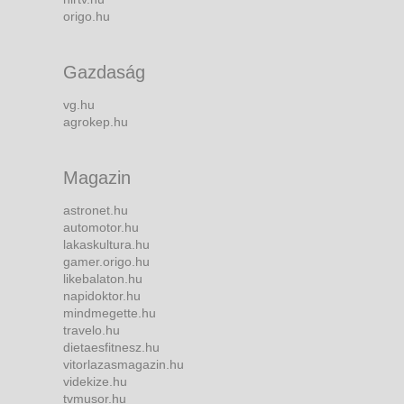
origo.hu
Gazdaság
vg.hu
agrokep.hu
Magazin
astronet.hu
automotor.hu
lakaskultura.hu
gamer.origo.hu
likebalaton.hu
napidoktor.hu
mindmegette.hu
travelo.hu
dietaesfitnesz.hu
vitorlazasmagazin.hu
videkize.hu
tvmusor.hu