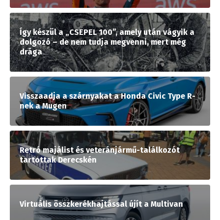
Így készül a „CSEPEL 100”, amely után vágyik a
dolgozó – de nem tudja megvenni, mert még
drága
Visszaadja a szárnyakat a Honda Civic Type R-
nek a Mugen
Retró majálist és veteránjármű-találkozót
tartottak Derecskén
Virtuális összkerékhajtással újít a Multivan