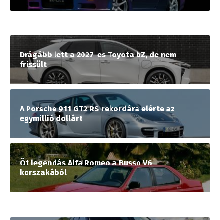
Drágább lett a 2027-es Toyota bZ, de nem
frissült
A Porsche 911 GT2 RS rekordára elérte az
egymillió dollárt
Öt legendás Alfa Romeo a Busso V6
korszakából