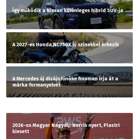
Így működik a Nissan különleges hibrid SUV-ja
A 2027-es Honda NC750X új színekkel érkezik
A Mercedes új dizájnfőnöke finoman írja át a
márka formanyelvét
2026-os Magyar Nagydíj: Norris nyert, Piastri
kiesett