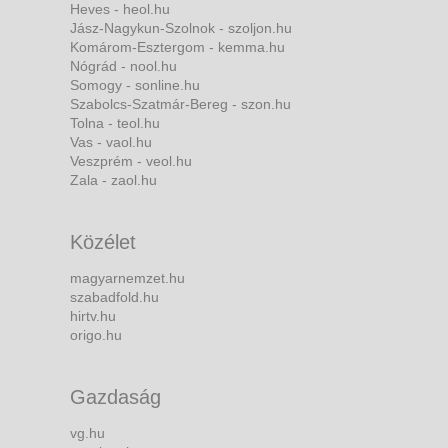
Heves - heol.hu
Jász-Nagykun-Szolnok - szoljon.hu
Komárom-Esztergom - kemma.hu
Nógrád - nool.hu
Somogy - sonline.hu
Szabolcs-Szatmár-Bereg - szon.hu
Tolna - teol.hu
Vas - vaol.hu
Veszprém - veol.hu
Zala - zaol.hu
Közélet
magyarnemzet.hu
szabadfold.hu
hirtv.hu
origo.hu
Gazdaság
vg.hu