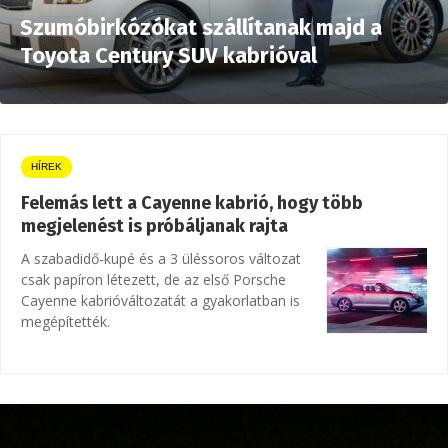
Szumóbirkózókat szállítanak majd a
Toyota Century SUV kabrióval
HÍREK
Felemás lett a Cayenne kabrió, hogy több
megjelenést is próbáljanak rajta
A szabadidő-kupé és a 3 üléssoros változat
csak papíron létezett, de az első Porsche
Cayenne kabrióváltozatát a gyakorlatban is
megépítették.