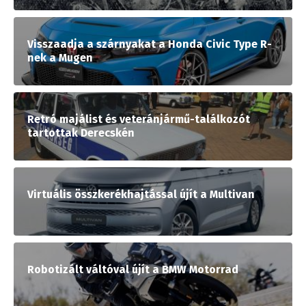
Visszaadja a szárnyakat a Honda Civic Type R-
nek a Mugen
Retró majálist és veteránjármű-találkozót
tartottak Derecskén
Virtuális összkerékhajtással újít a Multivan
Robotizált váltóval újít a BMW Motorrad