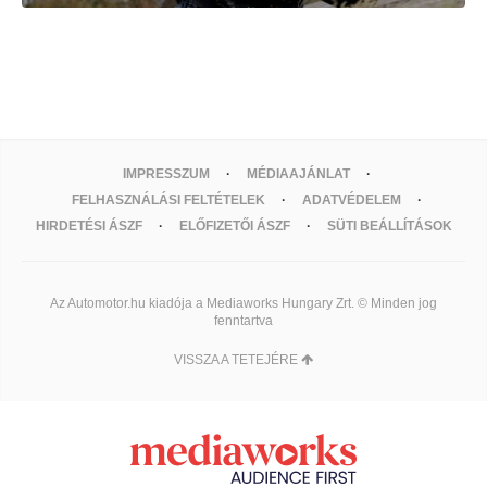
IMPRESSZUM
MÉDIAAJÁNLAT
FELHASZNÁLÁSI FELTÉTELEK
ADATVÉDELEM
HIRDETÉSI ÁSZF
ELŐFIZETŐI ÁSZF
SÜTI BEÁLLÍTÁSOK
Az Automotor.hu kiadója a Mediaworks Hungary Zrt. © Minden jog
fenntartva
VISSZA A TETEJÉRE