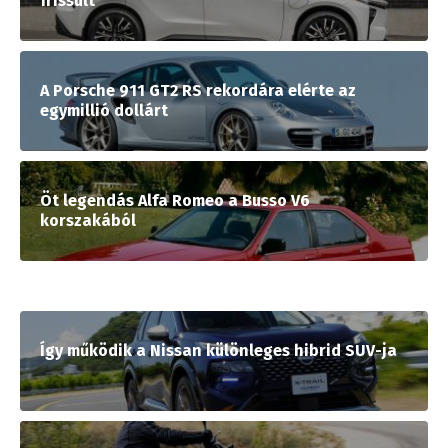
frissült
A Porsche 911 GT2 RS rekordára elérte az
egymillió dollárt
Öt legendás Alfa Romeo a Busso V6
korszakából
Így működik a Nissan különleges hibrid SUV-ja