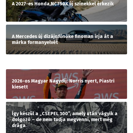
A 2027-es Honda NC750X új színekkel érkezik
A Mercedes új dizájnfőnöke finoman írja át a
márka formanyelvét
2026-os Magyar Nagydíj: Norris nyert, Piastri
kiesett
Így készül a „CSEPEL 100”, amely után vágyik a
dolgozó – de nem tudja megvenni, mert még
drága