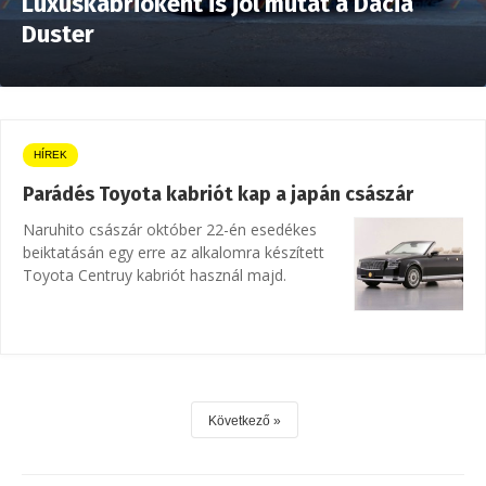
Luxuskabrióként is jól mutat a Dacia
Duster
HÍREK
Parádés Toyota kabriót kap a japán császár
Naruhito császár október 22-én esedékes
beiktatásán egy erre az alkalomra készített
Toyota Centruy kabriót használ majd.
Következő