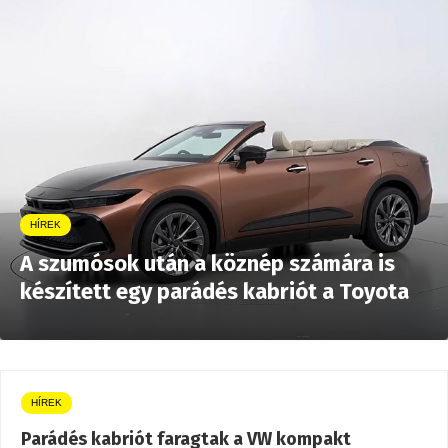
HÍREK
A szumósok után a köznép számára is
készített egy parádés kabriót a Toyota
HÍREK
Parádés kabriót faragtak a VW kompakt