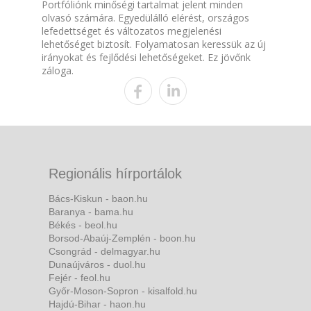
Portfóliónk minőségi tartalmat jelent minden
olvasó számára. Egyedülálló elérést, országos
lefedettséget és változatos megjelenési
lehetőséget biztosít. Folyamatosan keressük az új
irányokat és fejlődési lehetőségeket. Ez jövőnk
záloga.
Regionális hírportálok
Bács-Kiskun - baon.hu
Baranya - bama.hu
Békés - beol.hu
Borsod-Abaúj-Zemplén - boon.hu
Csongrád - delmagyar.hu
Dunaújváros - duol.hu
Fejér - feol.hu
Győr-Moson-Sopron - kisalfold.hu
Hajdú-Bihar - haon.hu