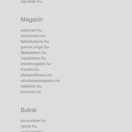
agrokep.hu
Magazin
astronet.hu
automotor.hu
lakaskultura.hu
gamer.origo.hu
likebalaton.hu
napidoktor.hu
mindmegette.hu
travelo.hu
dietaesfitnesz.hu
vitorlazasmagazin.hu
videkize.hu
tvmusor.hu
Bulvár
borsonline.hu
ripost.hu
metropol.hu