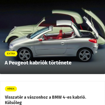
EXTRA
A Peugeot kabriók története
HÍREK
Visszatér a vászonhoz a BMW 4-es kabrió.
Külsőleg